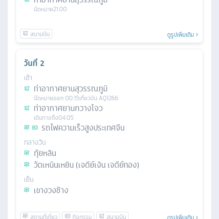
นัดหมาย
21.00
ดูรูปเพิ่มเติม
วันที่
2
เช้า
ท่าอากาศยานสุวรรณภูมิ
นัดหมาย
ออก
00.15
เที่ยวบิน
AQ1266
ท่าอากาศยานกวางโจว
เดินทางถึง
04.05
รถไฟความเร็วสูงประเทศจีน
กลางวัน
กุ้ยหลิน
วัดเหนินเหยิน (เจดีย์เงิน เจดีย์ทอง)
เย็น
เขางวงช้าง
ดูรูปเพิ่มเติม