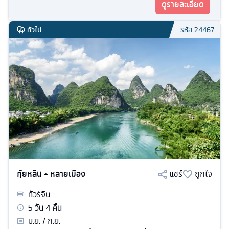
ดูรายละเอียด
ทั่วไป
รหัส
24467
กุ้ยหลิน + หลายเมือง
แชร์
ถูกใจ
ทัวร์
จีน
5
วัน
4
คืน
มิ.ย. / ก.ย.