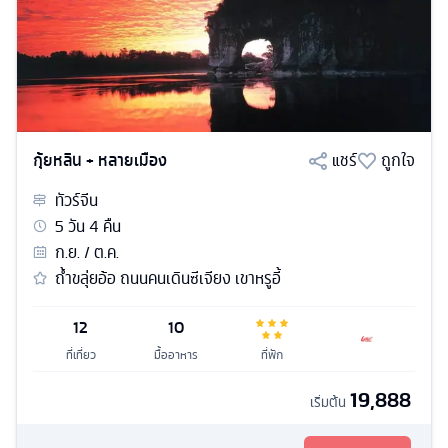
กุ้ยหลิน + หลายเมือง
แชร์
ถูกใจ
ทัวร์
จีน
5
วัน
4
คืน
ก.ย. / ต.ค.
ถ้ำขลุ่ยอ้อ ถนนคนเดินซีเจียง เขาหรูอี้
12
10
ที่เที่ยว
มื้ออาหาร
ที่พัก
19,888
เริ่มต้น