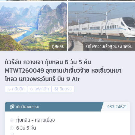
กุ้ยหลิน
รถไฟความเร็วสูงประเทศจีน
ทัวร์จีน กวางเจา กุ้ยหลิน 6 วัน 5 คืน
MTWT260049 อุทยานปาเจี่ยวจ้าย หอเซี่ยวเหยา
โหลว เขาวงพระจันทร์ บิน 9 Air
กลับดึก
ไฟล์ทดึก
บินตรง
เน้นวัฒนธรรม
รหัส
24621
กุ้ยหลิน + หลายเมือง
6
วัน
5
คืน