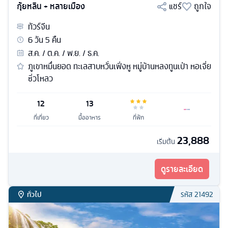
กุ้ยหลิน + หลายเมือง
แชร์
ถูกใจ
ทัวร์
จีน
6
วัน
5
คืน
ส.ค. / ต.ค. / พ.ย. / ธ.ค.
ภูเขาหมื่นยอด ทะเลสาบหวั่นเฟิ่งหู หมู่บ้านหลงทูนเป่า หอเจี่ย
ซิ่วโหลว
12
13
ที่เที่ยว
มื้ออาหาร
ที่พัก
23,888
เริ่มต้น
ดูรายละเอียด
ทั่วไป
รหัส
21492