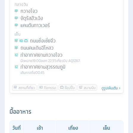
กลางวัน
กวางโจว
จัตุรัสฮัวเฉิง
แคนตันทาวเวอร์
เย็น
ถนนซั่งเซี่ยจิ่ว
ถนนคนเดินฉีโหลว
ท่าอากาศยานกวางโจว
นัดหมาย
19.00
ออก
22.55
เที่ยวบิน
AQ1267
ท่าอากาศยานสุวรรณภูมิ
เดินทางถึง
00.45
ดูรูปเพิ่มเติม
มื้ออาหาร
วันที่
เช้า
เที่ยง
เย็น