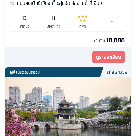
ถนนคนเดินซีเจียง ถ้ำขลุ่ยอ้อ ล่องแม่น้ำลี่เจี่ยง
13
11
ที่เที่ยว
มื้ออาหาร
ที่พัก
18,888
เริ่มต้น
ดูรายละเอียด
เน้นวัฒนธรรม
รหัส
24359