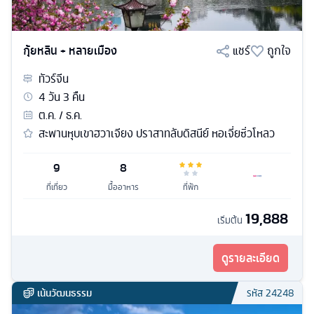
กุ้ยหลิน + หลายเมือง
แชร์
ถูกใจ
ทัวร์
จีน
4
วัน
3
คืน
ต.ค. / ธ.ค.
สะพานหุบเขาฮวาเจียง ปราสาทลับดิสนีย์ หอเจี่ยซิ่วโหลว
9
8
ที่เที่ยว
มื้ออาหาร
ที่พัก
19,888
เริ่มต้น
ดูรายละเอียด
เน้นวัฒนธรรม
รหัส
24248