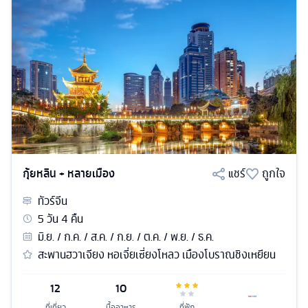
กุ้ยหลิน + หลายเมือง
แชร์
ถูกใจ
ทัวร์
จีน
5
วัน
4
คืน
มิ.ย. / ก.ค. / ส.ค. / ก.ย. / ต.ค. / พ.ย. / ธ.ค.
สะพานฮวาเจียง หอเจี่ยเซี่ยงโหลว เมืองโบราณชิงเหยียน
12
10
ที่เที่ยว
มื้ออาหาร
ที่พัก