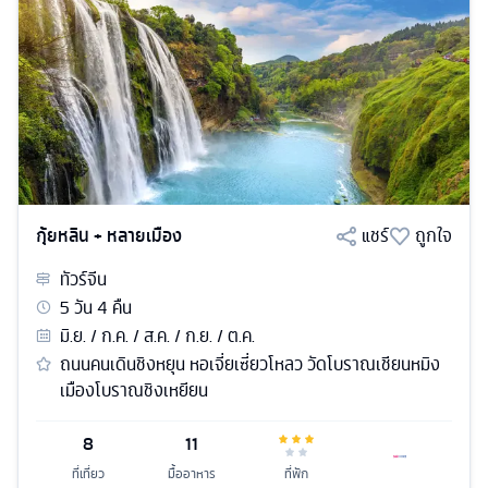
กุ้ยหลิน + หลายเมือง
แชร์
ถูกใจ
ทัวร์
จีน
5
วัน
4
คืน
มิ.ย. / ก.ค. / ส.ค. / ก.ย. / ต.ค.
ถนนคนเดินชิงหยุน หอเจี่ยเซี่ยวโหลว วัดโบราณเชียนหมิง
เมืองโบราณชิงเหยียน
8
11
ที่เที่ยว
มื้ออาหาร
ที่พัก