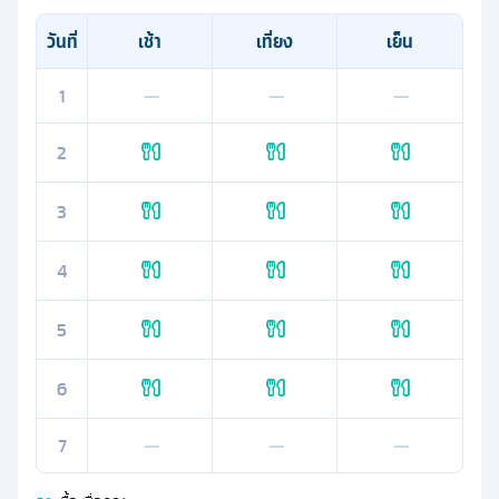
วันที่
เช้า
เที่ยง
เย็น
1
—
—
—
2
3
4
5
6
7
—
—
—