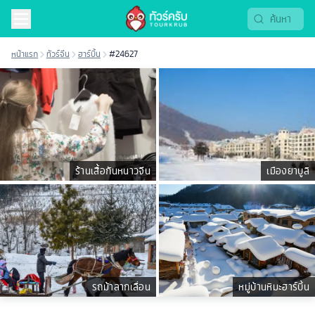
หน้าแรก
ทัวร์จีน
ฮาร์บิ้น
#24627
ร้านเสื้อกันหนาวจีน
เมืองยาบูลิ
รถม้าลากเลื่อน
หมู่บ้านหิมะฮาร์บิ้น