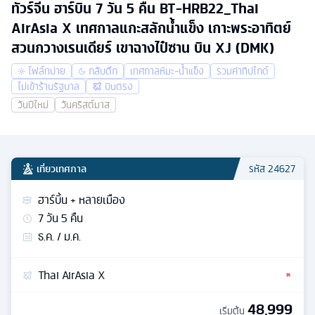
ทัวร์จีน ฮาร์บิน 7 วัน 5 คืน BT-HRB22_Thai
AirAsia X เทศกาลแกะสลักน้ำแข็ง เกาะพระอาทิตย์
สวนกวางเรนเดียร์ เขาฉางไป๋ซาน บิน XJ (DMK)
ไฟล์ทบ่าย
กลับดึก
เทศกาลหิมะ-น้ำแข็ง
รวมค่าทิปไกด์
ไม่เข้าร้านรัฐบาล
บินตรง
วันปีใหม่
วันคริสต์มาส
เที่ยวเทศกาล
รหัส
24627
ฮาร์บิ้น + หลายเมือง
7
วัน
5
คืน
ธ.ค. / ม.ค.
Thai AirAsia X
48,999
เริ่มต้น