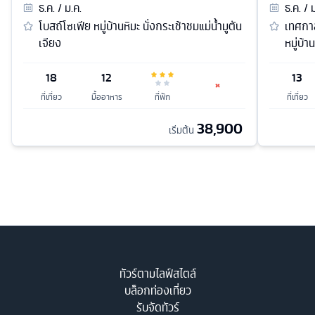
ธ.ค. / ม.ค.
ธ.ค. / 
โบสถ์โซเฟีย หมู่บ้านหิมะ นั่งกระเช้าชมแม่น้ำมูตัน
เทศกา
เจียง
หมู่บ้
18
12
13
ที่เที่ยว
มื้ออาหาร
ที่พัก
ที่เที่ยว
38,900
เริ่มต้น
ทัวร์ตามไลฟ์สไตล์
บล็อกท่องเที่ยว
รับจัดทัวร์