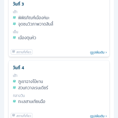
วันที่
3
เช้า
พิพิธภัณฑ์เมืองหิมะ
จุดชมวิวภาพวาดสิบลี้
เย็น
เมืองตุนหัว
ดูรูปเพิ่มเติม
วันที่
4
เช้า
ภูเขาฉางไป๋ซาน
สวนกวางเรนเดียร์
กลางวัน
ทะเลสาบเทียนฉือ
ดูรูปเพิ่มเติม