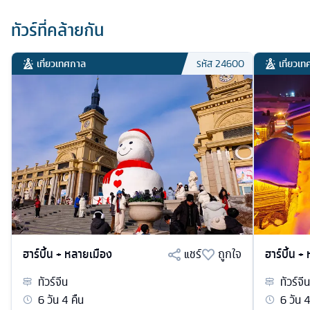
ทัวร์ที่คล้ายกัน
เที่ยวเทศกาล
เที่ยวเ
รหัส
24600
ฮาร์บิ้น + หลายเมือง
แชร์
ถูกใจ
ฮาร์บิ้น +
ทัวร์
จีน
ทัวร์
จีน
6
วัน
4
คืน
6
วัน