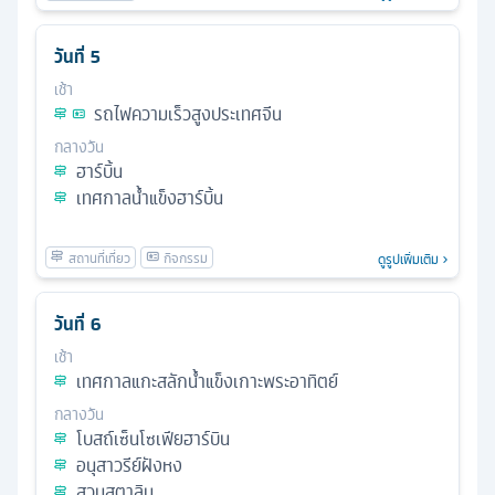
วันที่
5
เช้า
รถไฟความเร็วสูงประเทศจีน
กลางวัน
ฮาร์บิ้น
เทศกาลน้ำแข็งฮาร์บิ้น
ดูรูปเพิ่มเติม
วันที่
6
เช้า
เทศกาลแกะสลักน้ำแข็งเกาะพระอาทิตย์
กลางวัน
โบสถ์เซ็นโซเฟียฮาร์บิน
อนุสาวรีย์ฝังหง
สวนสตาลิน