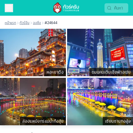
หน้าแรก
ทัวร์จีน
ฉงชิ่ง
#24644
หงหยาต้ง
ถนนคนเดินเจี่ยฟ่างเปย
ล่องแพมังกรแม่น้ำก้งสุ่ย
เซียนซานกงสุ่ย