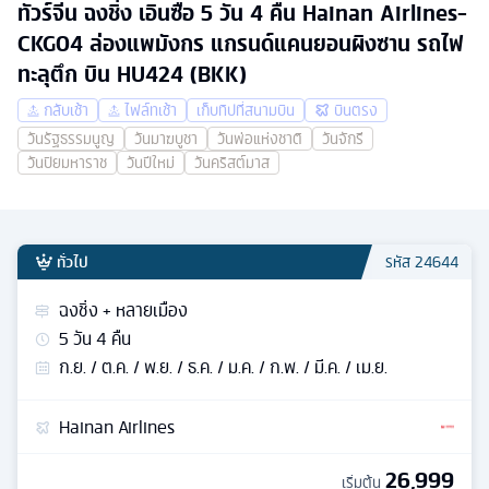
ทัวร์จีน ฉงชิ่ง เอินซือ 5 วัน 4 คืน Hainan Airlines-
CKG04 ล่องแพมังกร แกรนด์แคนยอนผิงซาน รถไฟ
ทะลุตึก บิน HU424 (BKK)
กลับเช้า
ไฟล์ทเช้า
เก็บทิปที่สนามบิน
บินตรง
วันรัฐธรรมนูญ
วันมาฆบูชา
วันพ่อแห่งชาติ
วันจักรี
วันปิยมหาราช
วันปีใหม่
วันคริสต์มาส
ทั่วไป
รหัส
24644
ฉงชิ่ง + หลายเมือง
5
วัน
4
คืน
ก.ย. / ต.ค. / พ.ย. / ธ.ค. / ม.ค. / ก.พ. / มี.ค. / เม.ย.
Hainan Airlines
26,999
เริ่มต้น