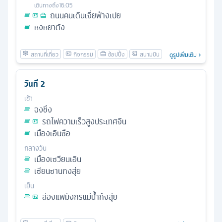
เดินทางถึง
16.05
ถนนคนเดินเจี่ยฟ่างเปย
หงหยาต้ง
ดูรูปเพิ่มเติม
วันที่
2
เช้า
ฉงชิ่ง
รถไฟความเร็วสูงประเทศจีน
เมืองเอินซือ
กลางวัน
เมืองเซวียนเอิน
เซียนซานกงสุ่ย
เย็น
ล่องแพมังกรแม่น้ำก้งสุ่ย