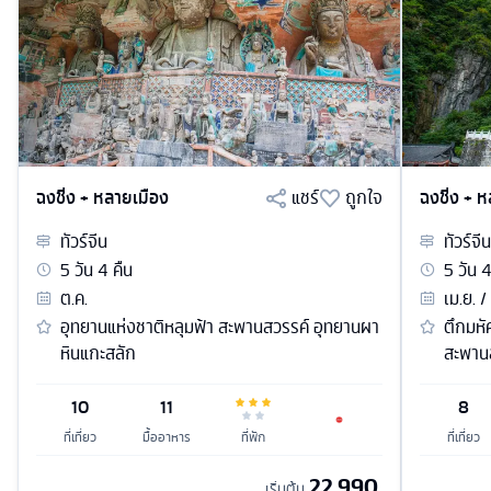
ฉงชิ่ง + หลายเมือง
แชร์
ถูกใจ
ฉงชิ่ง + 
ทัวร์
จีน
ทัวร์
จีน
5
วัน
4
คืน
5
วัน
ต.ค.
เม.ย. /
อุทยานแห่งชาติหลุมฟ้า สะพานสวรรค์ อุทยานผา
ตึกมหั
หินแกะสลัก
สะพาน
10
11
8
ที่เที่ยว
มื้ออาหาร
ที่พัก
ที่เที่ยว
22,990
เริ่มต้น