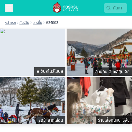
หน้าแรก
ทัวร์จีน
ฮาร์บิ้น
#24662
ขับสโนว์โมบิล
ถนนคนเดินแส่ยุ่นเจีย
รถม้าลากเลื่อน
ร้านเสื้อกันหนาวจีน