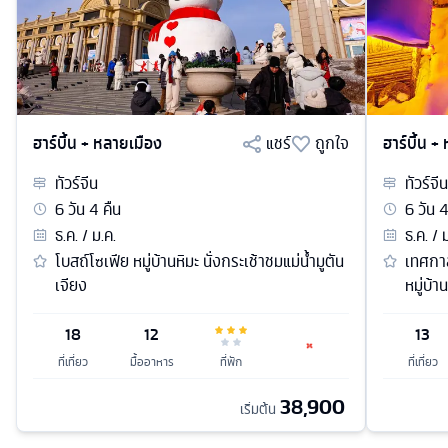
ฮาร์บิ้น + หลายเมือง
แชร์
ถูกใจ
ฮาร์บิ้น +
ทัวร์
จีน
ทัวร์
จีน
6
วัน
4
คืน
6
วัน
ธ.ค. / ม.ค.
ธ.ค. / 
โบสถ์โซเฟีย หมู่บ้านหิมะ นั่งกระเช้าชมแม่น้ำมูตัน
เทศกา
เจียง
หมู่บ้
18
12
13
ที่เที่ยว
มื้ออาหาร
ที่พัก
ที่เที่ยว
38,900
เริ่มต้น