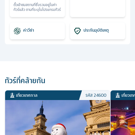
ตั๋วเข้าชมสถานที่ซึ่งรวมอยู่ในค่า
ทัวร์แล้ว ตามที่ระบุในโปรแกรมทัวร์
ค่าวีซ่า
ประกันอุบัติเหตุ
ทัวร์ที่คล้ายกัน
เที่ยวเทศกาล
เที่ยวเ
รหัส
24600