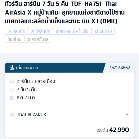
ทัวร์จีน ฮาร์บิน 7 วัน 5 คืน TDF-HA751-Thai
AirAsia X หมู่บ้านหิมะ อุทยานแห่งชาติฉางไป๋ซาน
เทศกาลแกะสลักน้ำแข็งและหิมะ บิน XJ (DMK)
กลับดึก
ไฟล์ทดึก
เทศกาลหิมะ-น้ำแข็ง
บินตรง
วันปีใหม่
วันคริสต์มาส
เที่ยวเทศกาล
รหัส
24662
ฮาร์บิ้น + หลายเมือง
7
วัน
5
คืน
ธ.ค. / ม.ค.
Thai AirAsia X
42,990
เริ่มต้น