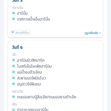
วันที่
5
กลางวัน
ฮาร์บิ้น
เทศกาลน้ำแข็งฮาร์บิ้น
ดูรูปเพิ่มเติม
วันที่
6
เช้า
ฮาร์บินมิวสิคปาร์ค
โบสถ์เซ็นโซเฟียฮาร์บิน
แม่น้ำซงฮัวเจียง
สะพานรถไฟปินโจว
อนุสาวรีย์ฝังหง
กลางวัน
ถนนจงยางปู้สิงเจีย/ถนนจงยางต้าเจีย
เย็น
ท่าอากาศยานฮาร์บิ้น