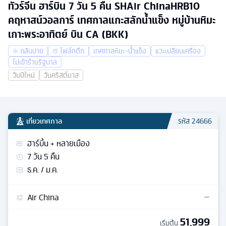
ทัวร์จีน ฮาร์บิน 7 วัน 5 คืน SHAir ChinaHRB10
คฤหาสน์วอลการ์ เทศกาลแกะสลักน้ำแข็ง หมู่บ้านหิมะ
เกาะพระอาทิตย์ บิน CA (BKK)
กลับบ่าย
ไฟล์ทดึก
เทศกาลหิมะ-น้ำแข็ง
แวะเปลี่ยนเครื่อง
ไม่เข้าร้านรัฐบาล
วันปีใหม่
วันคริสต์มาส
เที่ยวเทศกาล
รหัส
24666
ฮาร์บิ้น + หลายเมือง
7
วัน
5
คืน
ธ.ค. / ม.ค.
Air China
51,999
เริ่มต้น