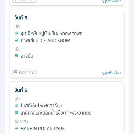
ดูรูปเพิ่มเติม
วันที่
5
เช้า
จุดเช็คอินหมู่บ้านหิมะ Snow town
ภาพเขียน ICE AND SNOW
เย็น
ฮาร์บิ้น
ดูรูปเพิ่มเติม
วันที่
6
เช้า
โบสถ์เซ็นโซเฟียฮาร์บิน
เทศกาลแกะสลักน้ำแข็งเกาะพระอาทิตย์
กลางวัน
HARBIN POLAR PARK