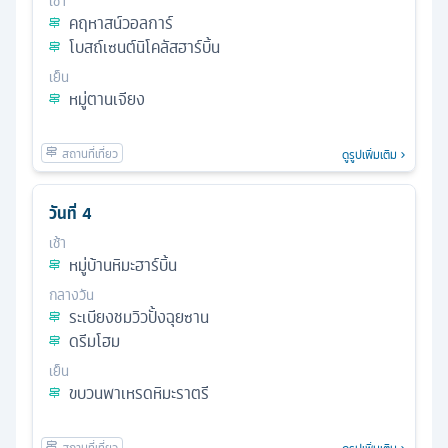
เช้า
คฤหาสน์วอลการ์
โบสถ์เซนต์นิโคลัสฮาร์บิ้น
เย็น
หมู่ตานเจียง
ดูรูปเพิ่มเติม
วันที่
4
เช้า
หมู่บ้านหิมะฮาร์บิ้น
กลางวัน
ระเบียงชมวิวปั้งฉุยซาน
ดรีมโฮม
เย็น
ขบวนพาเหรดหิมะราตรี