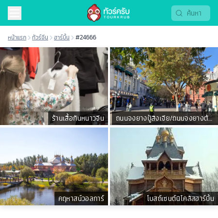
หน้าแรก
ทัวร์จีน
ฮาร์บิ้น
#24666
ร้านเสื้อกันหนาวจีน
ถนนจงยางปู้สิงเจีย/ถนนจงยางต้า
เจีย
คฤหาสน์วอลการ์
โบสถ์เซนต์นิโคลัสฮาร์บิ้น