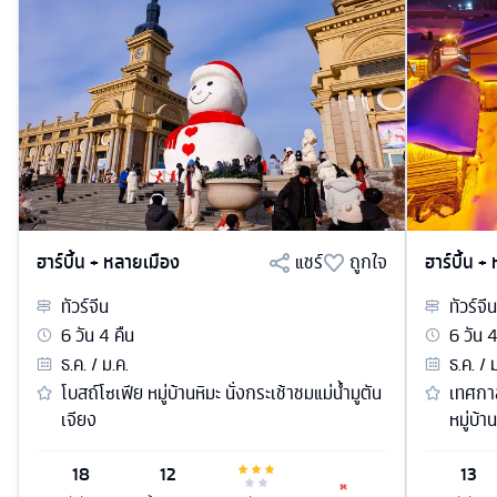
ฮาร์บิ้น + หลายเมือง
แชร์
ถูกใจ
ฮาร์บิ้น +
ทัวร์
จีน
ทัวร์
จีน
6
วัน
4
คืน
6
วัน
ธ.ค. / ม.ค.
ธ.ค. / 
โบสถ์โซเฟีย หมู่บ้านหิมะ นั่งกระเช้าชมแม่น้ำมูตัน
เทศกา
เจียง
หมู่บ้
18
12
13