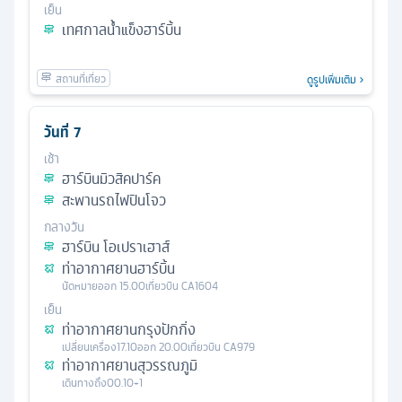
เย็น
เทศกาลน้ำแข็งฮาร์บิ้น
ดูรูปเพิ่มเติม
วันที่
7
เช้า
ฮาร์บินมิวสิคปาร์ค
สะพานรถไฟปินโจว
กลางวัน
ฮาร์บิน โอเปราเฮาส์
ท่าอากาศยานฮาร์บิ้น
นัดหมาย
ออก
15.00
เที่ยวบิน
CA1604
เย็น
ท่าอากาศยานกรุงปักกิ่ง
เปลี่ยนเครื่อง
17.10
ออก
20.00
เที่ยวบิน
CA979
ท่าอากาศยานสุวรรณภูมิ
เดินทางถึง
00.10+1