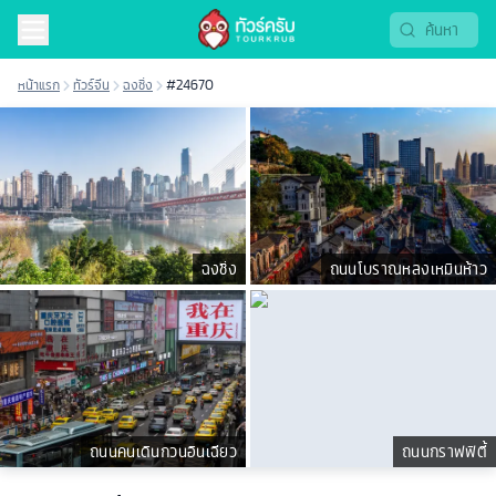
หน้าแรก
ทัวร์จีน
ฉงชิ่ง
#24670
ฉงชิ่ง
ถนนโบราณหลงเหมินห้าว
ถนนคนเดินกวนอินเฉียว
ถนนกราฟฟิตี้