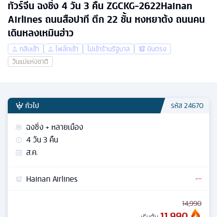
ทัวร์จีน ฉงชิ่ง 4 วัน 3 คืน ZGCKG-2622Hainan
Airlines ถนนสือปาที ตึก 22 ชั้น หงหยาต้ง ถนนคน
เดินหลงเหมินฮ่าว
กลับเช้า
ไฟล์ทเช้า
ไม่เข้าร้านรัฐบาล
บินตรง
วันแม่แห่งชาติ
ทั่วไป
รหัส
24670
ฉงชิ่ง + หลายเมือง
4
วัน
3
คืน
ส.ค.
Hainan Airlines
14,990
11,990