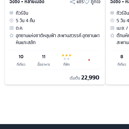
ฉงชิ่ง + หลายเมือง
แชร์
ถูกใจ
ฉงชิ่ง + 
ทัวร์
จีน
ทัวร์
จีน
5
วัน
4
คืน
5
วัน
ต.ค.
เม.ย. /
อุทยานแห่งชาติหลุมฟ้า สะพานสวรรค์ อุทยานผา
ตึกมหั
หินแกะสลัก
สะพาน
10
11
8
ที่เที่ยว
มื้ออาหาร
ที่พัก
ที่เที่ยว
22,990
เริ่มต้น