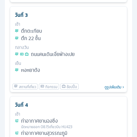
วันที่
3
เช้า
ตึกตะเกียบ
ตึก 22 ชั้น
กลางวัน
ถนนคนเดินเจี่ยฟ่างเปย
เย็น
หงหยาต้ง
ดูรูปเพิ่มเติม
วันที่
4
เช้า
ท่าอากาศยานฉงชิ่ง
นัดหมาย
ออก
08.15
เที่ยวบิน
HU423
ท่าอากาศยานสุวรรณภูมิ