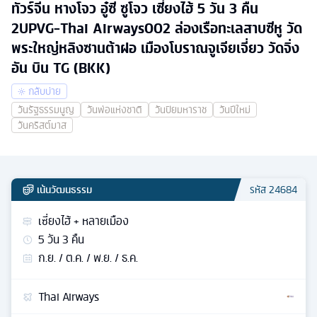
ทัวร์จีน หางโจว อู๋ซี ซูโจว เซี่ยงไฮ้ 5 วัน 3 คืน
2UPVG-Thai Airways002 ล่องเรือทะเลสาบซีหู วัด
พระใหญ่หลิงซานต้าฝอ เมืองโบราณจูเจียเจี่ยว วัดจิ่ง
อัน บิน TG (BKK)
กลับบ่าย
วันรัฐธรรมนูญ
วันพ่อแห่งชาติ
วันปิยมหาราช
วันปีใหม่
วันคริสต์มาส
เน้นวัฒนธรรม
รหัส
24684
เซี่ยงไฮ้ + หลายเมือง
5
วัน
3
คืน
ก.ย. / ต.ค. / พ.ย. / ธ.ค.
Thai Airways