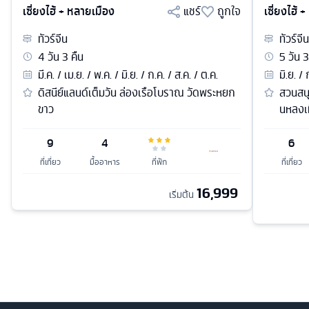
เซี่ยงไฮ้ + หลายเมือง
แชร์
ถูกใจ
เซี่ยงไฮ้ 
ทัวร์
จีน
ทัวร์
จีน
4
วัน
3
คืน
5
วัน
3
มี.ค. / เม.ย. / พ.ค. / มิ.ย. / ก.ค. / ส.ค. / ต.ค.
มิ.ย. /
ดิสนีย์แลนด์เต็มวัน ล่องเรือโบราณ วัดพระหยก
สวนสนุ
ขาว
นหลงเท
9
4
6
ที่เที่ยว
มื้ออาหาร
ที่พัก
ที่เที่ยว
16,999
เริ่มต้น