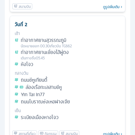
ดูรูปเพิ่มเติม
วันที่
2
เช้า
ท่าอากาศยานสุวรรณภูมิ
นัดหมาย
ออก
00.30
เที่ยวบิน
TG662
ท่าอากาศยานเซี่ยงไฮ้ผู่ตง
เดินทางถึง
05.45
หังโจว
กลางวัน
ถนนซีหูเทียนตี้
ล่องเรือทะเลสาบซีหู
Yin Tai In77
ถนนโบราณซ่งเหอฝางเจีย
เย็น
ระเบียงเมืองหางโจว
ดูรูปเพิ่มเติม