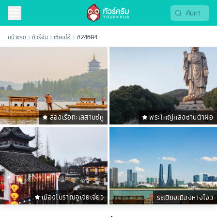
หน้าแรก
ทัวร์จีน
เซี่ยงไฮ้
#24684
ล่องเรือทะเลสาบซีหู
พระใหญ่หลิงซานต้าฝอ
เมืองโบราณจูเจียเจี่ยว
ระเบียงเมืองหางโจว