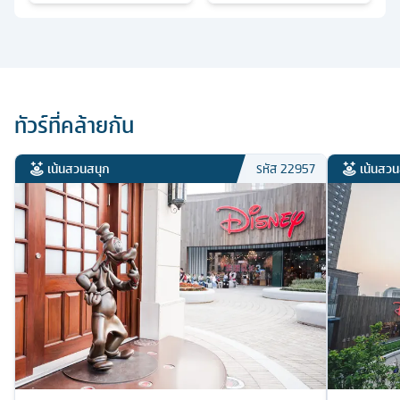
ทัวร์ที่คล้ายกัน
เน้นสวนสนุก
เน้นสวน
รหัส
22957