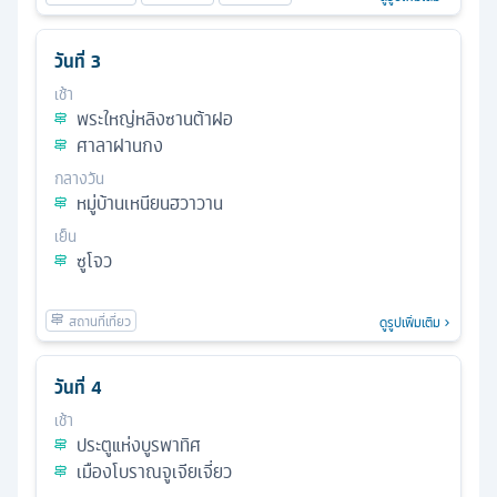
วันที่
3
เช้า
พระใหญ่หลิงซานต้าฝอ
ศาลาฝานกง
กลางวัน
หมู่บ้านเหนียนฮวาวาน
เย็น
ซูโจว
ดูรูปเพิ่มเติม
วันที่
4
เช้า
ประตูแห่งบูรพาทิศ
เมืองโบราณจูเจียเจี่ยว