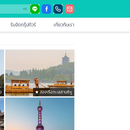
⌘
K
รับจัดกรุ๊ปทัวร์
เกี่ยวกับเรา
อ
ล่องเรือทะเลสาบซีหู