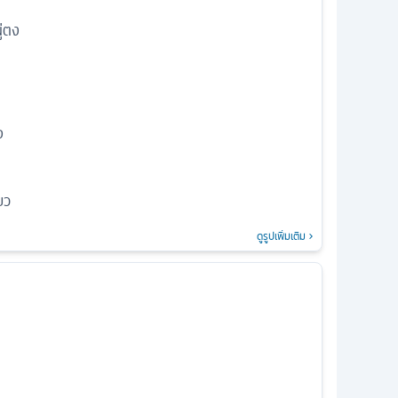
ู่ตง
อ
ยว
ดูรูปเพิ่มเติม