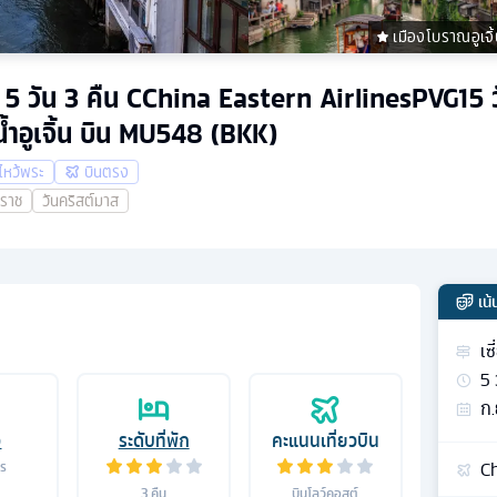
เมืองโบราณอูเจิ
 อู๋ซี 5 วัน 3 คืน CChina Eastern AirlinesPVG1
นน้ำอูเจิ้น บิน MU548 (BKK)
ไหว้พระ
บินตรง
าราช
วันคริสต์มาส
เน
เซ
5
ก.
อ
ระดับที่พัก
คะแนนเที่ยวบิน
Ch
าร
3
คืน
บินโลว์คอสต์