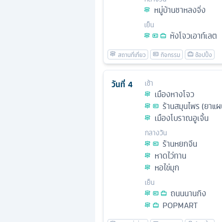
หมู่บ้านชาหลงจิ่ง
เย็น
หังโจวเอาท์เลต
วันที่
4
เช้า
เมืองหางโจว
ร้านสมุนไพร (ยาแผ
เมืองโบราณอูเจิ้น
กลางวัน
ร้านหยกจีน
หาดไว่ทาน
หอไข่มุก
เย็น
ถนนนานกิง
POPMART