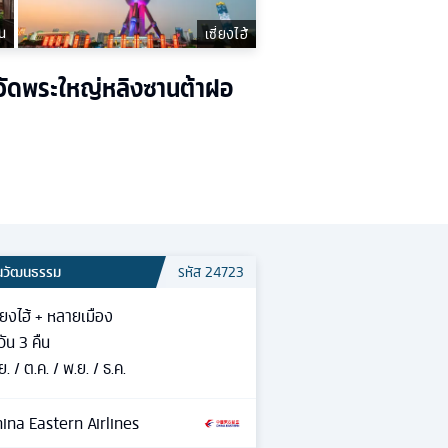
้น
เซี่ยงไฮ้
5 วัดพระใหญ่หลิงซานต้าฝอ
้นวัฒนธรรม
รหัส
24723
ี่ยงไฮ้ + หลายเมือง
วัน
3
คืน
ย. / ต.ค. / พ.ย. / ธ.ค.
ina Eastern Airlines