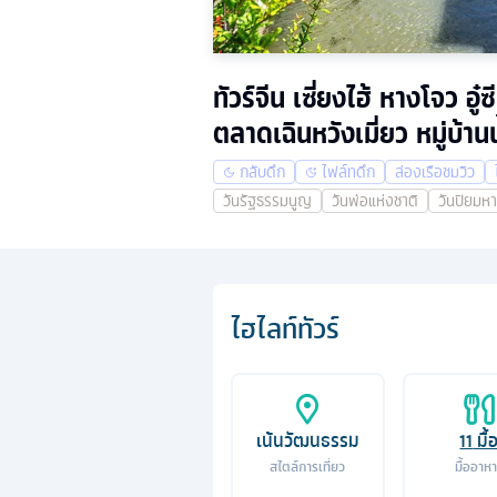
ทัวร์จีน เซี่ยงไฮ้ หางโจว
ตลาดเฉินหวังเมี่ยว หมู่บ้า
กลับดึก
ไฟล์ทดึก
ล่องเรือชมวิว
วันรัฐธรรมนูญ
วันพ่อแห่งชาติ
วันปิยมห
ไฮไลท์ทัวร์
เน้นวัฒนธรรม
11
มื้
สไตล์การเที่ยว
มื้ออาห