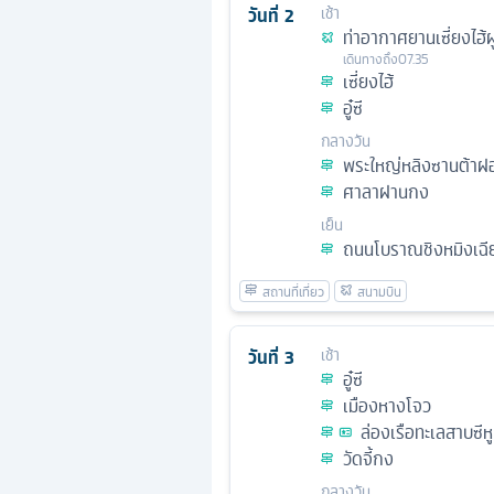
วันที่
2
เช้า
ท่าอากาศยานเซี่ยงไฮ้ผ
เดินทางถึง
07.35
เซี่ยงไฮ้
อู๋ซี
กลางวัน
พระใหญ่หลิงซานต้าฝ
ศาลาฝานกง
เย็น
ถนนโบราณชิงหมิงเฉี
วันที่
3
เช้า
อู๋ซี
เมืองหางโจว
ล่องเรือทะเลสาบซีหู
วัดจี้กง
กลางวัน