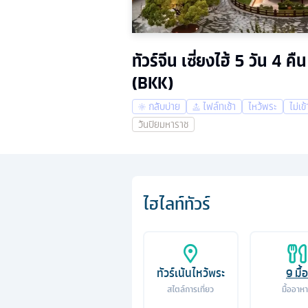
ทัวร์จีน เซี่ยงไฮ้ 5 วัน 
(BKK)
กลับบ่าย
ไฟล์ทเช้า
ไหว้พระ
ไม่เข
วันปิยมหาราช
ไฮไลท์ทัวร์
ทัวร์เน้นไหว้พระ
9
มื้อ
สไตล์การเที่ยว
มื้ออาห