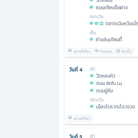
วัดจิ้งอัน
ถนนเทียนจื่อฝาง
กลางวัน
ตลาดเฉินหวังเมี่
เย็น
ย่านซินเทียนตี้
วันที่
4
เช้า
วัดหลงหัว
ถนน Anfu Lu
ถนนอู่คัง
กลางวัน
เมืองโบราณโจวจวง
วันที่
5
เช้า