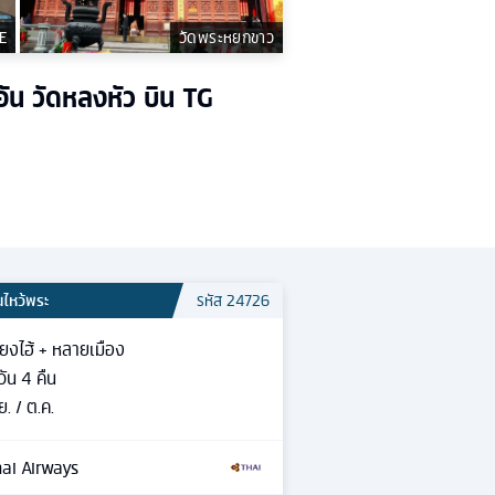
E
วัดพระหยกขาว
อัน วัดหลงหัว บิน TG
นไหว้พระ
รหัส
24726
ี่ยงไฮ้ + หลายเมือง
วัน
4
คืน
ย. / ต.ค.
ai Airways