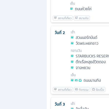
เย็น
ถนนห้วยไห่
วันที่
2
เช้า
สวนนอร์ทบันด์
วัดพระหยกขาว
กลางวัน
STARBUCKS RESER
ตึกเรือหลุยส์วิตตอง
จางหยวน
เย็น
ถนนนานกิง
วันที่
3
เช้า