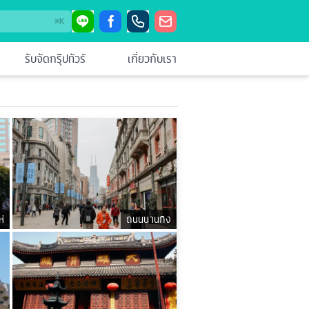
⌘
K
รับจัดกรุ๊ปทัวร์
เกี่ยวกับเรา
่
ถนนนานกิง