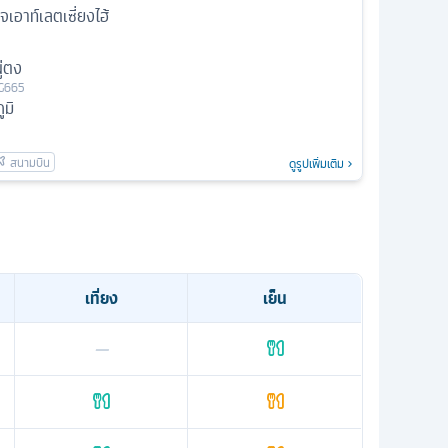
เอาท์เลตเซี่ยงไฮ้
ู่ตง
G665
มิ
ดูรูปเพิ่มเติม
เที่ยง
เย็น
—