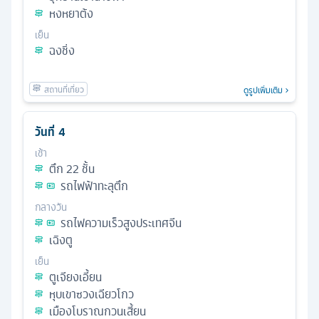
หงหยาต้ง
เย็น
ฉงชิ่ง
ดูรูปเพิ่มเติม
วันที่
4
เช้า
ตึก 22 ชั้น
รถไฟฟ้าทะลุตึก
กลางวัน
รถไฟความเร็วสูงประเทศจีน
เฉิงตู
เย็น
ตูเจียงเอี้ยน
หุบเขาซวงเฉียวโกว
เมืองโบราณกวนเสี้ยน