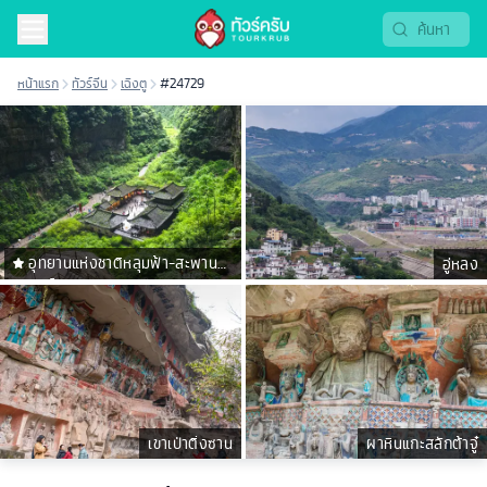
หน้าแรก
ทัวร์จีน
เฉิงตู
#24729
อุทยานแห่งชาติหลุมฟ้า-สะพาน
อู่หลง
สวรรค์
เขาเป่าติ่งซาน
ผาหินแกะสลักต้าจู๋