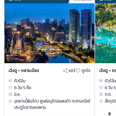
เฉิงตู + หลายเมือง
แชร์
ถูกใจ
เฉิงตู + 
ทัวร์
จีน
ทัวร์
จีน
6
วัน
5
คืน
6
วัน
5
มิ.ย.
ต.ค.
อุทยานปี้ผิงโกว ศูนย์อนุรักษ์แพนด้า ทะสาบเต๋อซี
สี่ดรุณ
ประตูโบราณซงพาน
8