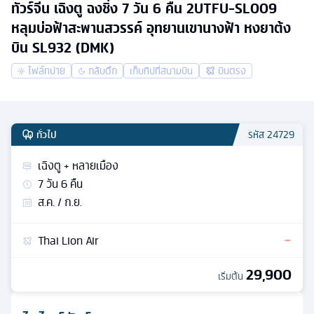
ทัวร์จีน เฉิงตู ฉงชิ่ง 7 วัน 6 คืน 2UTFU-SL009
หลุมบ่อฟ้าสะพานสวรรค์ อุทยานเขานางฟ้า หงยาต้ง
บิน SL932 (DMK)
ไฟล์ทบ่าย
กลับดึก
เก็บทิปที่สนามบิน
บินตรง
ทั่วไป
รหัส
24729
เฉิงตู + หลายเมือง
7
วัน
6
คืน
ส.ค. / ก.ย.
Thai Lion Air
29,900
เริ่มต้น