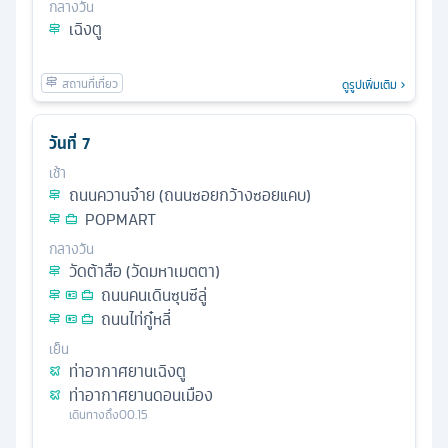
กลางวัน
เฉิงตู
ดูรูปเพิ่มเติม
วันที่
7
เช้า
ถนนควานจ๋าย (ถนนซอยกว้างซอยแคบ)
POPMART
กลางวัน
วัดต้าสือ (วัดมหาเมตตา)
ถนนคนเดินซุนซีลู่
ถนนไท่กู๋หลี่
เย็น
ท่าอากาศยานเฉิงตู
ท่าอากาศยานดอนเมือง
เดินทางถึง
00.15