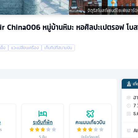
จัตุรัสโบสถ์เซนต์โซเฟียฮาร์บ
Air China006 หมู่บ้านหิมะ หอศิลปะเปตรอฟ โบส
แข็ง
แวะเปลี่ยนเครื่อง
เก็บทิปที่สนามบิน
เท
ฮา
7
ธ.
อ
ระดับที่พัก
คะแนนเที่ยวบิน
Ai
าร
5
คืน
บินโลว์คอสต์