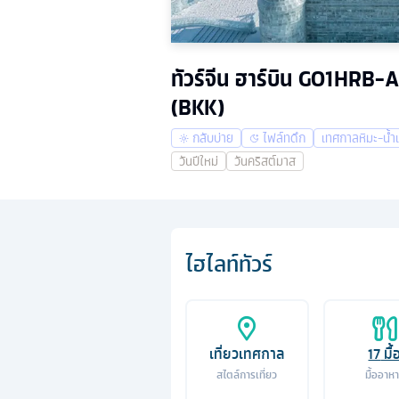
ทัวร์จีน ฮาร์บิน GO1HRB-
(BKK)
กลับบ่าย
ไฟล์ทดึก
เทศกาลหิมะ-น้ำ
วันปีใหม่
วันคริสต์มาส
ไฮไลท์ทัวร์
เที่ยวเทศกาล
17
มื้
สไตล์การเที่ยว
มื้ออาห