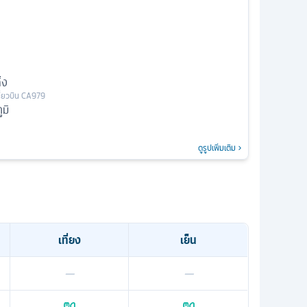
่ง
ี่ยวบิน
CA979
มิ
ดูรูปเพิ่มเติม
เที่ยง
เย็น
—
—