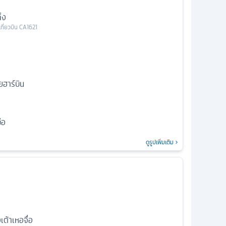
่ง
เที่ยวบิน
CA1621
ยฮาร์บิน
่อ
ดูรูปเพิ่มเติม
เต้าเหอจื่อ