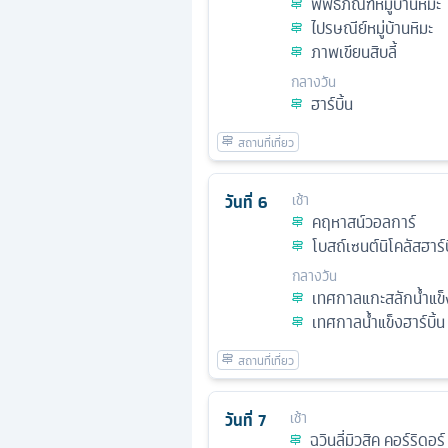
พิพิธภัณฑ์หมู่บ้านหิมะ
ไปรษณีย์หมู่บ้านหิมะ
ภาพเขียนสิบลี้
กลางวัน
ฮาร์บิ้น
วันที่
6
เช้า
คฤหาสน์วอลการ์
โบสถ์เซนต์นิโคลัสฮาร์บ
กลางวัน
เทศกาลแกะสลักน้ำแข็
เทศกาลน้ำแข็งฮาร์บิ้น
วันที่
7
เช้า
ฉวินลี่มิวสิค คอร์ริดอร์