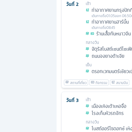
วันที่
2
เช้า
ท่าอากาศยานกรุงปักกิ
เดินทางถึง
01.05
ออก
06.50
ท่าอากาศยานฮาร์บิ้น
เดินทางถึง
08.45
ร้านเสื้อกันหนาวจีน
กลางวัน
จัตุรัสโบสถ์เซนต์โซเฟี
ถนนจงยางต้าเจีย
เย็น
ตรอกเวทมนตร์เซียวเข
วันที่
3
เช้า
เมืองเหิงเต้าเหอจื่อ
โรงเก็บหัวรถจักร
กลางวัน
โบสถ์ออร์โธดอกซ์ เหิง