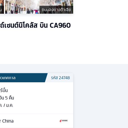
ิน
ถนนจงยางต้าเจีย
ถ์เซนต์นิโคลัส บิน CA960
ี่ยวเทศกาล
รหัส
24748
ร์บิ้น
วัน
5
คืน
ค. / ม.ค.
r China