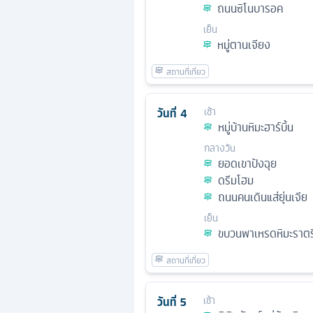
ถนนซิโนบารอค
เย็น
หมู่ตานเจียง
วันที่
4
เช้า
หมู่บ้านหิมะฮาร์บิ้น
กลางวัน
ยอดเขาป้งฉุย
ดรีมโฮม
ถนนคนเดินแส่ยุ่นเจีย
เย็น
ขบวนพาเหรดหิมะราตร
วันที่
5
เช้า