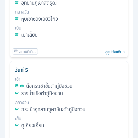
อุทยานภูเขาสี่ดรุณี
กลางวัน
หุบเขาซวงเฉียวโกว
เย็น
เม่าเสี้ยน
ดูรูปเพิ่มเติม
วันที่
5
เช้า
นั่งกระเช้าขึ้นต้ากู่ปิงชวน
ธารน้ำแข็งต๋ากู่ปิงชวน
กลางวัน
กระเช้าอุทยานภูผาหิมะต๋ากู่ปิงชวน
เย็น
ตูเจียงเอี้ยน