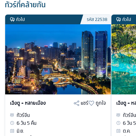
ทัวร์ที่คล้ายกัน
ทั่วไป
ทั่วไป
รหัส
22538
เฉิงตู + หลายเมือง
แชร์
ถูกใจ
เฉิงตู + 
ทัวร์
จีน
ทัวร์
จีน
6
วัน
5
คืน
6
วัน
5
มิ.ย.
ต.ค.