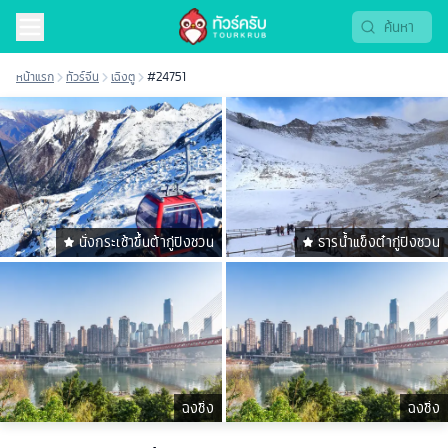
หน้าแรก
ทัวร์จีน
เฉิงตู
#24751
นั่งกระเช้าขึ้นต้ากู่ปิงชวน
ธารน้ำแข็งต๋ากู่ปิงชวน
ฉงชิ่ง
ฉงชิ่ง