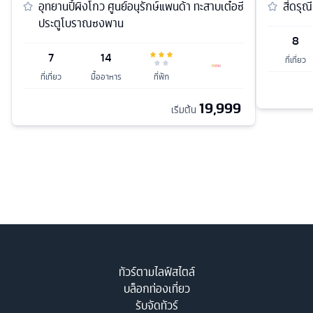
อุทยานปี้ผิงโกว ศูนย์อนุรักษ์แพนด้า ทะสาบเต๋อซี
สี่ดรุณ
ประตูโบราณซงพาน
8
7
14
ที่เที่ยว
ที่เที่ยว
มื้ออาหาร
ที่พัก
19,999
เริ่มต้น
ทัวร์ตามไลฟ์สไตล์
บล็อกท่องเที่ยว
รับจัดทัวร์