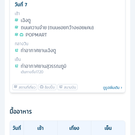
วันที่
7
เช้า
เฉิงตู
ถนนควานจ๋าย (ถนนซอยกว้างซอยแคบ)
POPMART
กลางวัน
ท่าอากาศยานเฉิงตู
เย็น
ท่าอากาศยานสุวรรณภูมิ
เดินทางถึง
17.20
ดูรูปเพิ่มเติม
มื้ออาหาร
วันที่
เช้า
เที่ยง
เย็น