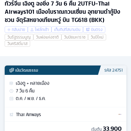
ทัวร์จีน เฉิงตู ฉงชิ่ง 7 วัน 6 คืน 2UTFU-Thai
Airways101 เมืองโบราณกวนเซี่ยน อุทยานต๋ากู้ปิง
ชวน จัตุรัสหยางเทียนหวู่ บิน TG618 (BKK)
กลับบ่าย
ไฟล์ทเช้า
เก็บทิปที่สนามบิน
บินตรง
วันรัฐธรรมนูญ
วันพ่อแห่งชาติ
วันปิยมหาราช
วันปีใหม่
วันคริสต์มาส
เน้นวัฒนธรรม
รหัส
24751
เฉิงตู + หลายเมือง
7
วัน
6
คืน
ต.ค. / พ.ย. / ธ.ค.
Thai Airways
33,900
เริ่มต้น