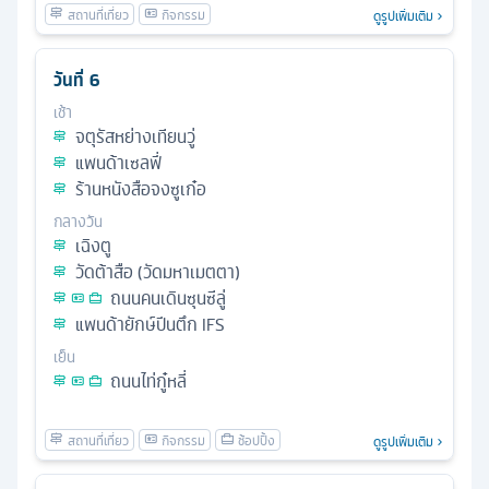
ดูรูปเพิ่มเติม
วันที่
6
เช้า
จตุรัสหย่างเทียนวู่
แพนด้าเซลฟี่
ร้านหนังสือจงซูเก๋อ
กลางวัน
เฉิงตู
วัดต้าสือ (วัดมหาเมตตา)
ถนนคนเดินซุนซีลู่
แพนด้ายักษ์ปีนตึก IFS
เย็น
ถนนไท่กู๋หลี่
ดูรูปเพิ่มเติม