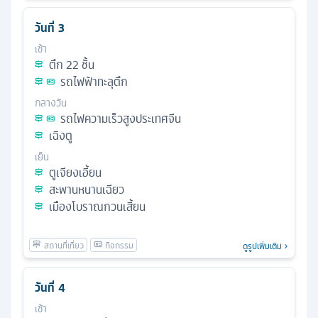
วันที่
3
เช้า
ตึก 22 ชั้น
รถไฟฟ้าทะลุตึก
กลางวัน
รถไฟความเร็วสูงประเทศจีน
เฉิงตู
เย็น
ตูเจียงเอี้ยน
สะพานหนานเฉียว
เมืองโบราณกวนเสี้ยน
ดูรูปเพิ่มเติม
วันที่
4
เช้า