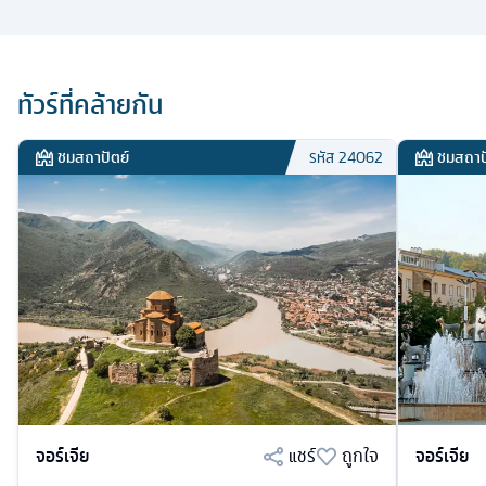
ทัวร์ที่คล้ายกัน
ชมสถาปัตย์
ชมสถาป
รหัส
24062
จอร์เจีย
แชร์
ถูกใจ
จอร์เจีย