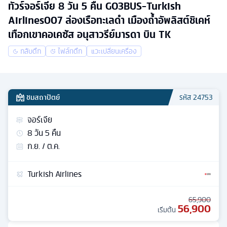
ทัวร์จอร์เจีย 8 วัน 5 คืน GO3BUS-Turkish
Airlines007 ล่องเรือทะเลดำ เมืองถ้ำอัพลิสต์ชิเคห์
เทือกเขาคอเคซัส อนุสาวรีย์มารดา บิน TK
กลับดึก
ไฟล์ทดึก
แวะเปลี่ยนเครื่อง
ชมสถาปัตย์
รหัส
24753
จอร์เจีย
8
วัน
5
คืน
ก.ย. / ต.ค.
Turkish Airlines
65,900
56,900
เริ่มต้น