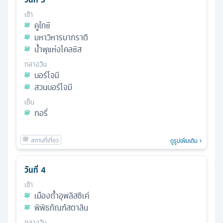
เช้า
คูไทซี
มหาวิหารบากราติ
น้ำพุแห่งโคลซิส
กลางวัน
บอร์โจมี
สวนบอร์โจมี
เย็น
กอรี่
ดูรูปเพิ่มเติม
วันที่
4
เช้า
เมืองถ้ำอุพลิสชิเค่
พิพิธภัณฑ์สตาลิน
กลางวัน