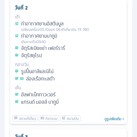
วันที่
2
เช้า
ท่าอากาศยานอิสตันบูล
เปลี่ยนเครื่อง
05.10
ออก
06.45
เที่ยวบิน
TK 390
ท่าอากาศยานบาทูมิ
เดินทางถึง
09.40
จัตุรัสเปียซซ่า เฟอร์รารี่
จัตุรัสยุโรป
กลางวัน
รูปปั้นอาลีและนิโน่
ล่องเรือทะเลดำ
เย็น
อัลฟาเบ็ททาวเวอร์
แกรนด์ มอลล์ บาทูมี่
ดูรูปเพิ่มเติม
วันที่
3