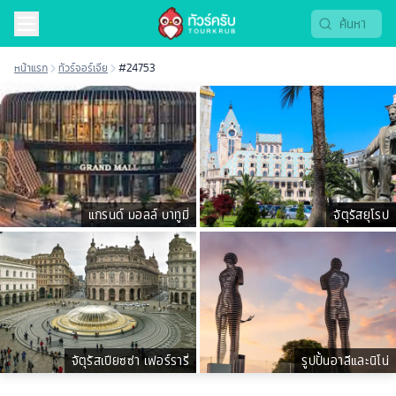
หน้าแรก
ทัวร์จอร์เจีย
#24753
แกรนด์ มอลล์ บาทูมี่
จัตุรัสยุโรป
จัตุรัสเปียซซ่า เฟอร์รารี่
รูปปั้นอาลีและนิโน่