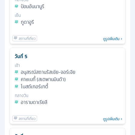
ป้อมอันนานูรี
เย็น
กูดาอูรี
ดูรูปเพิ่มเติม
วันที่
5
เช้า
อนุสรณ์สถานรัสเซีย-จอร์เจีย
คาซเบกี้ (สเตพานมินด้า)
โบสถ์เกอร์เกตี้
กลางวัน
อารามดาเรียลี
ดูรูปเพิ่มเติม