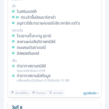
เช้า
โบสถ์เมเตห์คี
กระเช้าขึ้นป้อมนาริคาล่า
อนุสาวรีย์มารดาแห่งจอร์เจีย (คาลิส เดด้า)
กลางวัน
โรงอาบน้ำอะบานู อุบานิ
สะพานแห่งสันติภาพทบิลิซี
ถนนคนเดินชาเดอนี่
อีสพอยท์มอลล์
เย็น
ท่าอากาศยานทบิลิซี
นัดหมาย
16.30
ออก
21.05
ท่าอากาศยานอิสตันบูล
เปลี่ยนเครื่อง
22.40
ออก
01.35
เที่ยวบิน
TK 385
ดูรูปเพิ่มเติม
วันที่
8