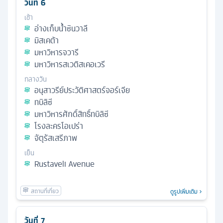
วันที่
6
เช้า
อ่างเก็บน้ำซินวาลี
มิสเคต้า
มหาวิหารจวารี
มหาวิหารสเวติสเคอเวรี
กลางวัน
อนุสาวรีย์ประวัติศาสตร์จอร์เจีย
ทบิลิซี
มหาวิหารศักดิ์สิทธิ์ทบิลิซี
โรงละครโอเปร่า
จัตุรัสเสรีภาพ
เย็น
Rustaveli Avenue
ดูรูปเพิ่มเติม
วันที่
7