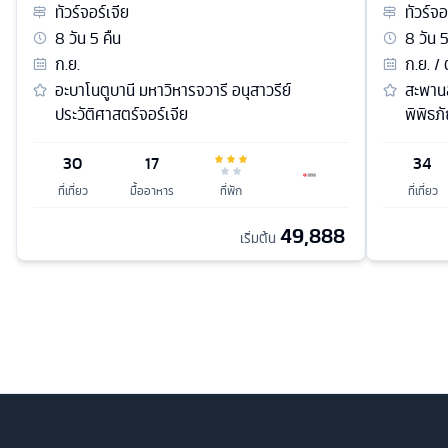
ทัวร์
จอร์เจีย
ทัวร์
จอ
8
วัน
5
คืน
8
วัน
ก.ย.
ก.ย. / 
อะบาโนตูบานี มหาวิหารจวารี อนุสาวรีย์
สะพานส
ประวัติศาสตร์จอร์เจีย
พิพิธภ
30
17
34
ที่เที่ยว
มื้ออาหาร
ที่พัก
ที่เที่ยว
49,888
เริ่มต้น