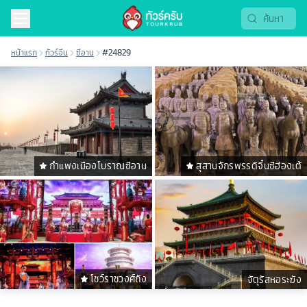
หน้าแรก
ทัวร์จีน
ซีอาน
#24829
กำแพงเมืองโบราณซีอาน
สุสานจักรพรรดิจิ๋นซีฮ่องเต้
โชว์ราชวงศ์ถัง
จัตุรัสหอระฆัง