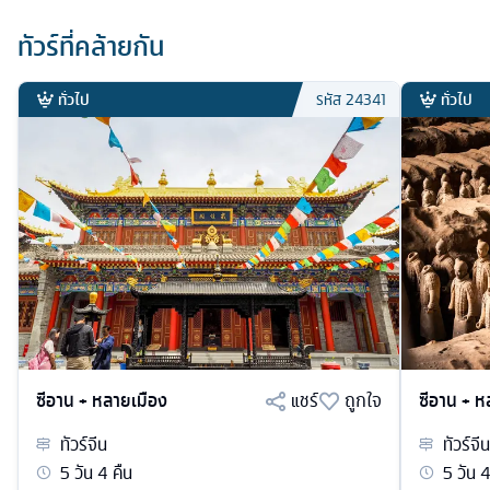
ทัวร์ที่คล้ายกัน
ทั่วไป
ทั่วไป
รหัส
24341
ซีอาน + หลายเมือง
แชร์
ถูกใจ
ซีอาน + ห
ทัวร์
จีน
ทัวร์
จีน
5
วัน
4
คืน
5
วัน