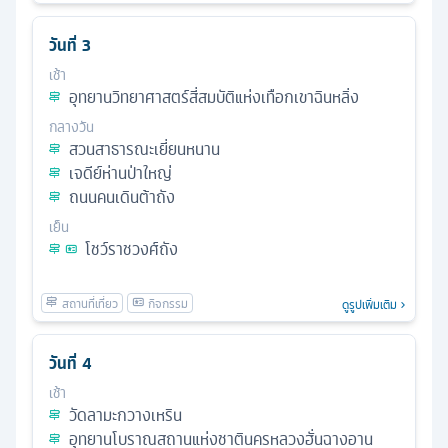
วันที่
3
เช้า
อุทยานวิทยาศาสตร์สี่สมบัติแห่งเทือกเขาฉินหลิ่ง
กลางวัน
สวนสาธารณะเยี่ยนหนาน
เจดีย์ห่านป่าใหญ่
ถนนคนเดินต้าถัง
เย็น
โชว์ราชวงศ์ถัง
ดูรูปเพิ่มเติม
วันที่
4
เช้า
วัดลามะกวางเหริน
อุทยานโบราณสถานแห่งชาตินครหลวงฮั่นฉางอาน