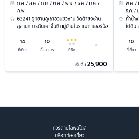
ก.ค. / ส.ค. / ก.ย. / ต.ค. / พ.ย. / ธ.ค. / ม.ค. /
พ.ค. / 
ก.พ.
ธ.ค. / 
63241 อุทยานถูเขาอวิ๋นชิวซาน วัดต้าชิงซ่าน
ถ้ำน้ำ
สุสานทหารดินเผาจิ๋นซี หมู่บ้านโบราณถ่าเออร์ป๋อ
ใต้ดิน 
14
10
10
ที่เที่ยว
มื้ออาหาร
ที่พัก
ที่เที่ยว
25,900
เริ่มต้น
ทัวร์ตามไลฟ์สไตล์
บล็อกท่องเที่ยว