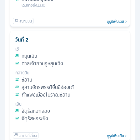
เดินทางถึง
23.10
ดูรูปเพิ่มเติม
วันที่
2
เช้า
หยุนเฉิง
ศาลเจ้ากวนอูหยุนเฉิง
กลางวัน
ซีอาน
สุสานจักรพรรดิจิ๋นซีฮ่องเต้
กำแพงเมืองโบราณซีอาน
เย็น
จัตุรัสหอกลอง
จัตุรัสหอระฆัง
ดูรูปเพิ่มเติม