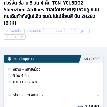
ทัวร์จีน ซีอาน 5 วัน 4 คืน TGN-YCU5D02-
Shenzhen Airlines ศาลเจ้าบรรพบุรุษกวนอู ถนน
คนเดินต้าถังปู๋เย่เฉิง ชมใบไม้เปลี่ยนสี บิน ZH282
(BKK)
ไฟล์ทบ่าย
กลับบ่าย
ใบไม้เปลี่ยนสี
ไม่เข้าร้านรัฐบาล
วันปิยมหาราช
เหมาะกับฤดูกาล
รหัส
24829
ซีอาน + หลายเมือง
5
วัน
4
คืน
ก.ย. / ต.ค. / พ.ย.
Shenzhen Airlines
27,990