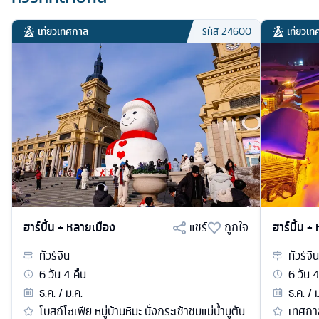
เที่ยวเทศกาล
เที่ยวเ
รหัส
24600
ฮาร์บิ้น + หลายเมือง
แชร์
ถูกใจ
ฮาร์บิ้น +
ทัวร์
จีน
ทัวร์
จีน
6
วัน
4
คืน
6
วัน
ธ.ค. / ม.ค.
ธ.ค. / 
โบสถ์โซเฟีย หมู่บ้านหิมะ นั่งกระเช้าชมแม่น้ำมูตัน
เทศกา