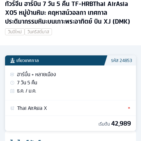
ทัวร์จีน ฮาร์บิน 7 วัน 5 คืน TF-HRBThai AirAsia
X05 หมู่บ้านหิมะ คฤหาสน์วอลกา เทศกาล
ประติมากรรมหิมะบนเกาะพระอาทิตย์ บิน XJ (DMK)
วันปีใหม่
วันคริสต์มาส
เที่ยวเทศกาล
รหัส
24853
ฮาร์บิ้น + หลายเมือง
7
วัน
5
คืน
ธ.ค. / ม.ค.
Thai AirAsia X
42,989
เริ่มต้น