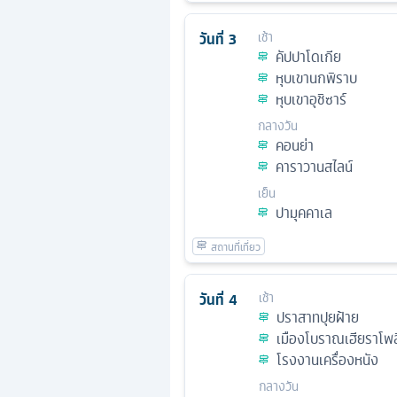
วันที่
3
เช้า
คัปปาโดเกีย
หุบเขานกพิราบ
หุบเขาอุชิซาร์
กลางวัน
คอนย่า
คาราวานสไลน์
เย็น
ปามุคคาเล
วันที่
4
เช้า
ปราสาทปุยฝ้าย
เมืองโบราณเฮียราโพล
โรงงานเครื่องหนัง
กลางวัน