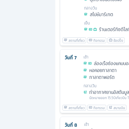
กลางวัน
สไปซ์มาร์เกต
เย็น
ร้านเตอร์กิชดีไลท
วันที่
7
เช้า
ล่องเรือช่องแคบบ
หอคอยกาลาตา
กาลาตาพอร์ต
กลางวัน
ท่าอากาศยานอิสตันบู
นัดหมาย
ออก
15.50
เที่ยวบิน
วันที่
8
เช้า