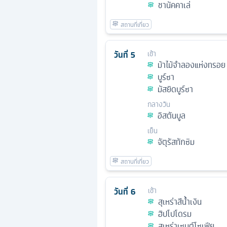
ชานัคคาเล่
วันที่
5
เช้า
ม้าไม้จําลองแห่งทรอย
บูร์ซา
มัสยิดบูร์ซา
กลางวัน
อิสตันบูล
เย็น
จัตุรัสทักซิม
วันที่
6
เช้า
สุเหร่าสีน้ำเงิน
ฮิปโปโดรม
สุเหร่าเซนต์โซเฟีย