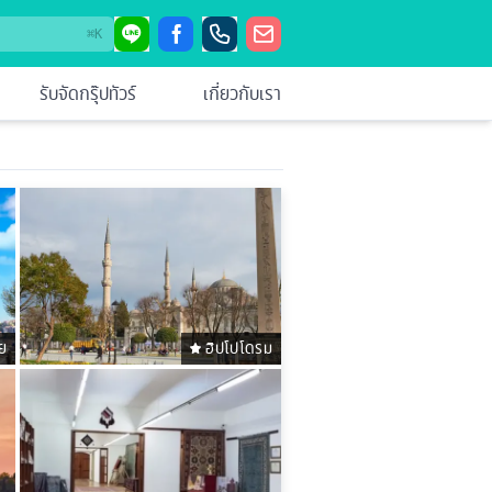
⌘
K
รับจัดกรุ๊ปทัวร์
เกี่ยวกับเรา
ย
ฮิปโปโดรม