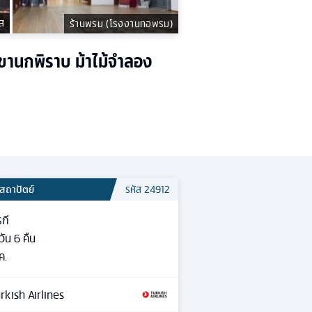
ส
ร้านพรม (โรงงานทอพรม)
เขานกพิราบ ม้าไม้จำลอง
สถาปัตย์
รหัส
24912
รกี
วัน
6
คืน
ค.
rkish Airlines