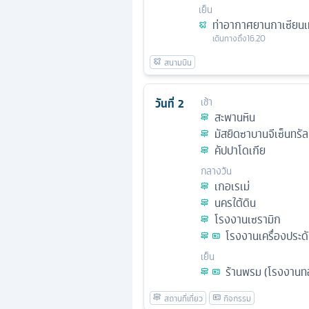
เย็น
ท่าอากาศยานกาเซียน
เดินทางถึง
16.20
วันที่
2
เช้า
สะพานหิน
มัสยิดซาบานจีเซ็นทรัล
คัปปาโดเกีย
กลางวัน
เกอเรเม่
นครใต้ดิน
โรงงานเซรามิก
โรงงานเครื่องประดับ
เย็น
ร้านพรม (โรงงาน