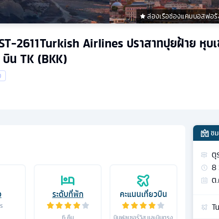
ล่องเรือช่องแคบบอสฟอรั
ZGIST-2611Turkish Airlines ปราสาทปุยฝ้าย หุบ
 บิน TK (BKK)
ง
ชม
ตุ
8
ต.
อ
ระดับที่พัก
คะแนนเที่ยวบิน
Tu
าร
6
คืน
บินฟูลเซอร์วิส และบินตรง