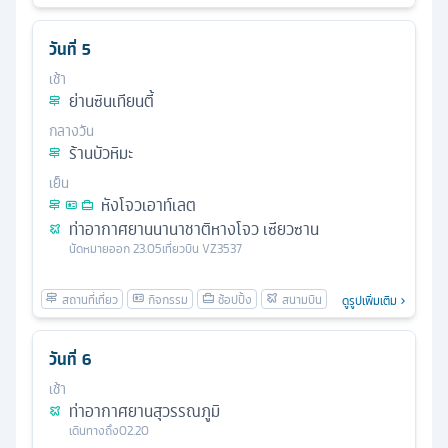
วันที่
5
เช้า
ย่านซินเทียนตี้
กลางวัน
ร้านบัวหิมะ
เย็น
หังโจวเอาท์เลต
ท่าอากาศยานนานาชาติหางโจว เซียวซาน
นัดหมาย
ออก
23.05
เที่ยวบิน
VZ3537
ดูรูปเพิ่มเติม
วันที่
6
เช้า
ท่าอากาศยานสุวรรณภูมิ
เดินทางถึง
02.20