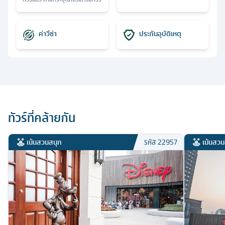
ค่าวีซ่า
ประกันอุบัติเหตุ
ทัวร์ที่คล้ายกัน
เน้นสวนสนุก
เน้นสวน
รหัส
22957