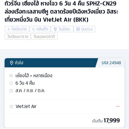
ทัวร์จีน เซี่ยงไฮ้ หางโจว 6 วัน 4 คืน SPHZ-CN29
ล่องเรือทะเลสาบซีหู ตลาดร้อยปีเฉิงหวังเมี่ยว อิสระ
เที่ยวหนึ่งวัน บิน VietJet Air (BKK)
ไฟล์ทบ่าย
กลับดึก
วันอิสระ
บินตรง
วันปิยมหาราช
วันแม่แห่งชาติ
ทั่วไป
รหัส
24948
เซี่ยงไฮ้ + หลายเมือง
6
วัน
4
คืน
ส.ค. / ก.ย. / ต.ค.
VietJet Air
17,999
เริ่มต้น