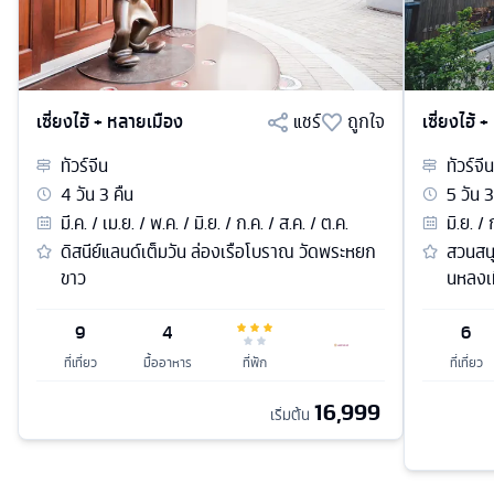
เซี่ยงไฮ้ + หลายเมือง
แชร์
ถูกใจ
เซี่ยงไฮ้ 
ทัวร์
จีน
ทัวร์
จีน
4
วัน
3
คืน
5
วัน
3
มี.ค. / เม.ย. / พ.ค. / มิ.ย. / ก.ค. / ส.ค. / ต.ค.
มิ.ย. /
ดิสนีย์แลนด์เต็มวัน ล่องเรือโบราณ วัดพระหยก
สวนสนุ
ขาว
นหลงเท
9
4
6
ที่เที่ยว
มื้ออาหาร
ที่พัก
ที่เที่ยว
16,999
เริ่มต้น