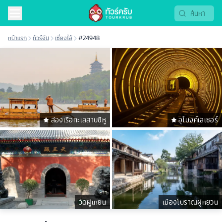
หน้าแรก
ทัวร์จีน
เซี่ยงไฮ้
#24948
ล่องเรือทะเลสาบซีหู
อุโมงค์เลเซอร์
วัดฝูเหยน
เมืองโบราณผู่หยวน