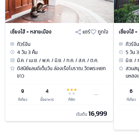
เซี่ยงไฮ้ + หลายเมือง
แชร์
ถูกใจ
เซี่ยงไฮ้ 
ทัวร์
จีน
ทัวร์
จีน
4
วัน
3
คืน
5
วัน
3
มี.ค. / เม.ย. / พ.ค. / มิ.ย. / ก.ค. / ส.ค. / ต.ค.
มิ.ย. /
ดิสนีย์แลนด์เต็มวัน ล่องเรือโบราณ วัดพระหยก
สวนสนุ
ขาว
นหลงเท
9
4
6
ที่เที่ยว
มื้ออาหาร
ที่พัก
ที่เที่ยว
16,999
เริ่มต้น