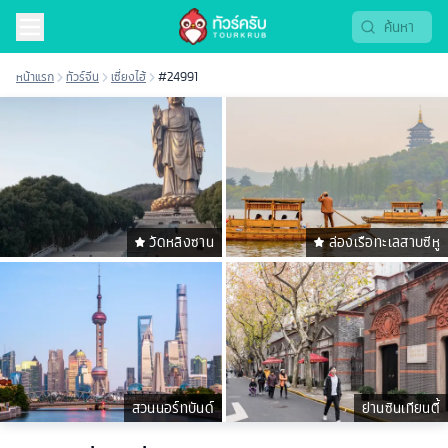
หน้าแรก
ทัวร์จีน
เซี่ยงไฮ้
#24991
วัดหลิงซาน
ล่องเรือทะเลสาบซีหู
สวนนอร์ทบันด์
ย่านซินเทียนตี้