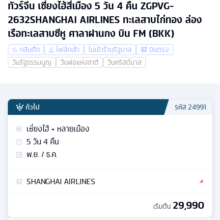
ทัวร์จีน เซี่ยงไฮ้สี่เมือง 5 วัน 4 คืน ZGPVG-
2632SHANGHAI AIRLINES ทะเลสาบไก่ทอง ล่อง
เรือทะเลสาบซีหู ศาลาฝานกง บิน FM (BKK)
กลับดึก
ไฟล์ทเช้า
ไม่เข้าร้านรัฐบาล
บินตรง
วันรัฐธรรมนูญ
วันพ่อแห่งชาติ
วันคริสต์มาส
ทั่วไป
รหัส
24991
เซี่ยงไฮ้ + หลายเมือง
5
วัน
4
คืน
พ.ย. / ธ.ค.
SHANGHAI AIRLINES
29,990
เริ่มต้น