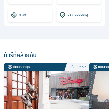
ค่าวีซ่า
ประกันอุบัติเหตุ
ทัวร์ที่คล้ายกัน
เน้นสวนสนุก
เน้นสวน
รหัส
22957