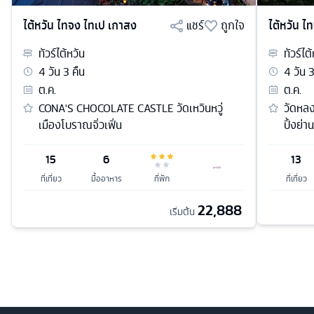
ไต้หวัน ไทจง ไทเป เกาสง
แชร์
ถูกใจ
ไต้หวัน ไ
ทัวร์
ไต้หวัน
ทัวร์
ไต้
4
วัน
3
คืน
4
วัน
ต.ค.
ต.ค.
CONA'S CHOCOLATE CASTLE วัดเหวินหวู่
วัดหลง
เมืองโบราณจิ่วเฟิ่น
ปิ้งย่า
15
6
13
ที่เที่ยว
มื้ออาหาร
ที่พัก
ที่เที่ยว
22,888
เริ่มต้น