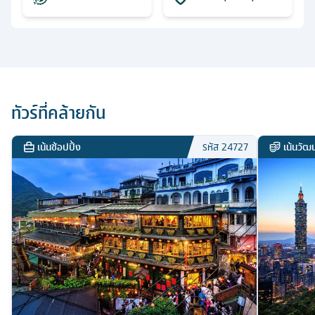
ทัวร์ที่คล้ายกัน
เน้นช้อปปิ้ง
เน้นวั
รหัส
24727