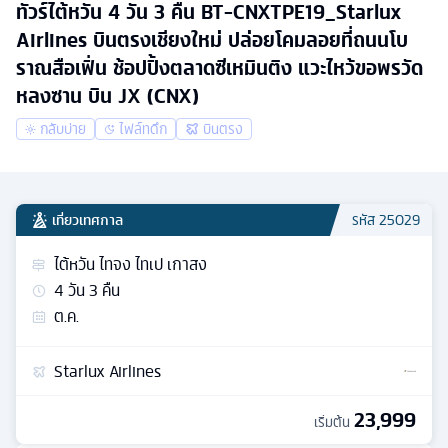
ทัวร์ไต้หวัน 4 วัน 3 คืน BT-CNXTPE19_Starlux
Airlines บินตรงเชียงใหม่ ปล่อยโคมลอยที่ถนนโบ
ราณสือเฟิ่น ช้อปปิ้งตลาดซีเหมินติง แวะไหว้ขอพรวัด
หลงซาน บิน JX (CNX)
กลับบ่าย
ไฟล์ทดึก
บินตรง
เที่ยวเทศกาล
รหัส
25029
ไต้หวัน ไทจง ไทเป เกาสง
4
วัน
3
คืน
ต.ค.
Starlux Airlines
23,999
เริ่มต้น