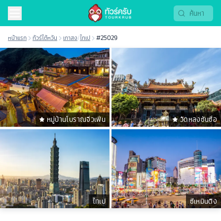
หน้าแรก
ทัวร์ไต้หวัน
เกาสง
/
ไทเป
#25029
หมู่บ้านโบราณจิ่วเฟิ่น
วัดหลงซันซื่อ
ไทเป
ซีเหมินติง