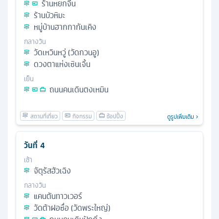
ร้านหยกจีน
ร้านบัวหิมะ
หมู่บ้านฮากกากันเคิง
กลางวัน
วัดเหวินหวู่ (วัดกวนอู)
ดวงตาแห่งเซินเจิ้น
เย็น
ถนนคนเดินตงเหมิน
ดูรูปเพิ่มเติม
วันที่
4
เช้า
จัตุรัสฮัวเฉิง
กลางวัน
แคนตันทาวเวอร์
วัดต้าฝอซื่อ (วัดพระใหญ่)