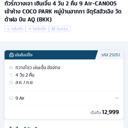
ทัวร์กวางเจา เซินเจิ้น 4 วัน 2 คืน 9 Air-CAN005
เข้าห้าง COCO PARK หมู่บ้านฮากกา จัตุรัสฮัวเฉิง วัด
ต้าฝอ บิน AQ (BKK)
กลับดึก
ไฟล์ทดึก
บินตรง
เน้นช้อปปิ้ง
รหัส
25051
กวางโจว เซินเจิ้น ฮ่องกง
4
วัน
2
คืน
ส.ค. / ก.ย.
9 Air
12,999
เริ่มต้น