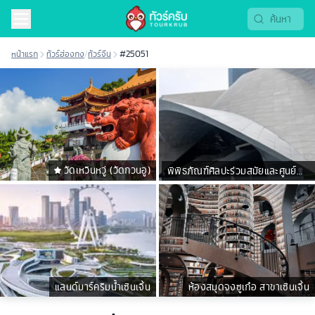
หน้าแรก
ทัวร์ฮ่องกง
/
ทัวร์จีน
#25051
วัดเหวินหวู่ (วัดกวนอู)
พิพิธภัณฑ์ศิลปะร่วมสมัยและศูนย์
วางแผนผังเมือง
แลนด์มาร์คริมน้ำเซินเจิ้น
ห้องสมุดจงซูเก๋อ สาขาเซินเจิ้น