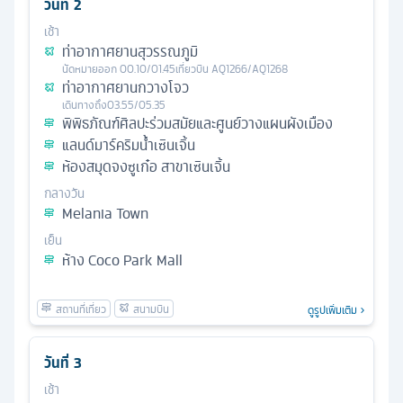
วันที่
2
เช้า
ท่าอากาศยานสุวรรณภูมิ
นัดหมาย
ออก
00.10/01.45
เที่ยวบิน
AQ1266/AQ1268
ท่าอากาศยานกวางโจว
เดินทางถึง
03.55/05.35
พิพิธภัณฑ์ศิลปะร่วมสมัยและศูนย์วางแผนผังเมือง
แลนด์มาร์คริมน้ำเซินเจิ้น
ห้องสมุดจงซูเก๋อ สาขาเซินเจิ้น
กลางวัน
Melania Town
เย็น
ห้าง Coco Park Mall
ดูรูปเพิ่มเติม
วันที่
3
เช้า