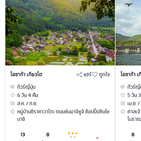
โอซาก้า เกียวโต
แชร์
ถูกใจ
โอซาก้า เ
ทัวร์
ญี่ปุ่น
ทัวร์
ญี่
6
วัน
4
คืน
5
วัน
3
ส.ค. / ก.ย.
เม.ย. /
หมู่บ้านชิราคาวาโกะ ถนนซันมาจิซูจิ ช้อปปิ้งชินไซ
ศาลเจ้
บาชิ
โบราณ 
13
8
6