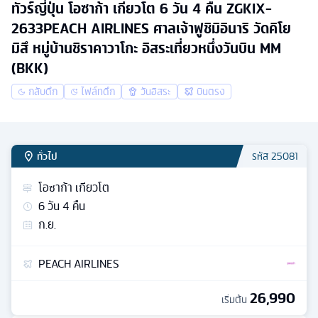
ทัวร์ญี่ปุ่น โอซาก้า เกียวโต 6 วัน 4 คืน ZGKIX-
2633PEACH AIRLINES ศาลเจ้าฟูชิมิอินาริ วัดคิโย
มิสึ หมู่บ้านชิราคาวาโกะ อิสระเที่ยวหนึ่งวันบิน MM
(BKK)
กลับดึก
ไฟล์ทดึก
วันอิสระ
บินตรง
ทั่วไป
รหัส
25081
โอซาก้า เกียวโต
6
วัน
4
คืน
ก.ย.
PEACH AIRLINES
26,990
เริ่มต้น