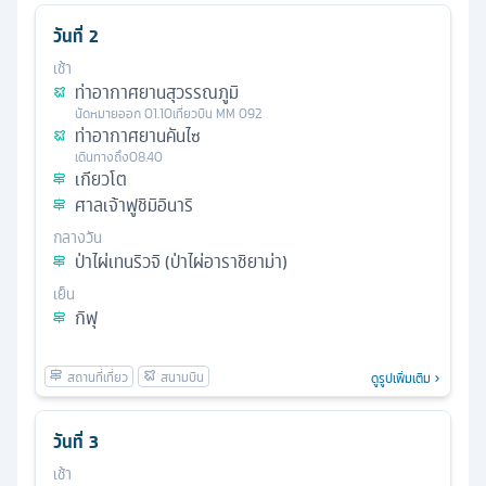
วันที่
2
เช้า
ท่าอากาศยานสุวรรณภูมิ
นัดหมาย
ออก
01.10
เที่ยวบิน
MM 092
ท่าอากาศยานคันไซ
เดินทางถึง
08.40
เกียวโต
ศาลเจ้าฟูชิมิอินาริ
กลางวัน
ป่าไผ่เทนริวจิ (ป่าไผ่อาราชิยาม่า)
เย็น
กิฟุ
ดูรูปเพิ่มเติม
วันที่
3
เช้า