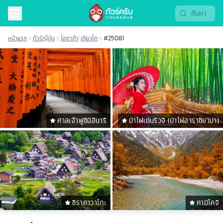
หน้าแรก
ทัวร์ญี่ปุ่น
โอซาก้า
/
เกียวโต
#25081
ศาลเจ้าฟูชิมิอินาริ
ป่าไผ่เทนริวจิ (ป่าไผ่อาราชิยาม่า)
ชิราคาวาโกะ
คามิโคจิ