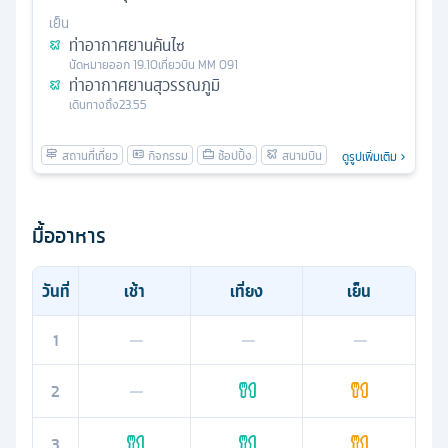
เย็น
ท่าอากาศยานคันไซ
นัดหมาย
ออก
19.10
เที่ยวบิน
MM 091
ท่าอากาศยานสุวรรณภูมิ
เดินทางถึง
23.55
ดูรูปเพิ่มเติม
มื้ออาหาร
วันที่
เช้า
เที่ยง
เย็น
1
—
—
—
2
—
3