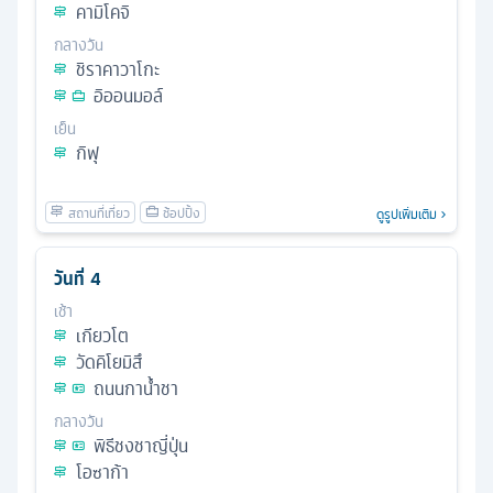
คามิโคจิ
กลางวัน
ชิราคาวาโกะ
อิออนมอล์
เย็น
กิฟุ
ดูรูปเพิ่มเติม
วันที่
4
เช้า
เกียวโต
วัดคิโยมิสึ
ถนนกาน้ำชา
กลางวัน
พิธีชงชาญี่ปุ่น
โอซาก้า