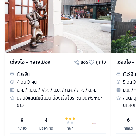
เซี่ยงไฮ้ + หลายเมือง
แชร์
ถูกใจ
เซี่ยงไฮ้ 
ทัวร์
จีน
ทัวร์
จีน
4
วัน
3
คืน
5
วัน
3
มี.ค. / เม.ย. / พ.ค. / มิ.ย. / ก.ค. / ส.ค. / ต.ค.
มิ.ย. /
ดิสนีย์แลนด์เต็มวัน ล่องเรือโบราณ วัดพระหยก
สวนสนุ
ขาว
นหลงเท
9
4
6
ที่เที่ยว
มื้ออาหาร
ที่พัก
ที่เที่ยว