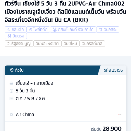
ทัวร์จีน เซี่ยงไฮ้ 5 วัน 3 คืน 2UPVG-Air China002
เมืองโบราณจูเจียเจี่ยว ดิสนีย์แลนนด์เต็มวัน พร้อมวัน
อิสระเที่ยวอีกหนึ่งวัน! บิน CA (BKK)
กลับดึก
ไฟล์ทดึก
ดิสนีย์แลนด์ รวมค่าเข้า
วันอิสระ
บินตรง
วันรัฐธรรมนูญ
วันพ่อแห่งชาติ
วันปีใหม่
วันคริสต์มาส
ทั่วไป
รหัส
25156
เซี่ยงไฮ้ + หลายเมือง
5
วัน
3
คืน
ต.ค. / พ.ย. / ธ.ค.
Air China
28,900
เริ่มต้น