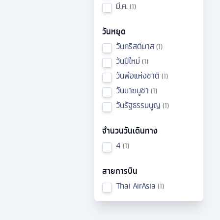
มี.ค.
1
วันหยุด
วันคริสต์มาส
1
วันปีใหม่
1
วันพ่อแห่งชาติ
1
วันมาฆบูชา
1
วันรัฐธรรมนูญ
1
จำนวนวันเดินทาง
4
1
สายการบิน
Thai AirAsia
1