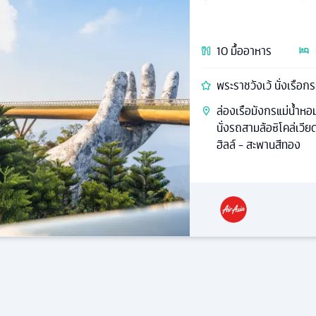
10
มื้ออาหาร
พระราชวังเว้ นั่งเรือก
ล่องเรือมังกรแม่น้ำหอม -
นั่งรถสามล้อซิโคล่เวี
ฮิลล์ - สะพานสีทอง