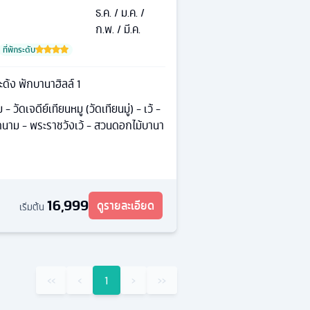
ธ.ค. / ม.ค. /
ก.พ. / มี.ค.
ที่พักระดับ
ระด้ง พักบานาฮิลล์ 1
 วัดเจดีย์เทียนหมู (วัดเทียนมู่) - เว้ -
ยดนาม - พระราชวังเว้ - สวนดอกไม้บานา
16,999
ดูรายละเอียด
เริ่มต้น
‹‹
‹
1
›
››