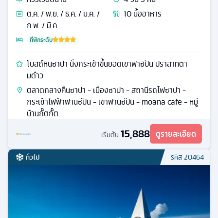
ต.ค. / พ.ย. / ธ.ค. / ม.ค. /
10
มื้ออาหาร
ก.พ. / มี.ค.
ที่พักระดับ
โบสถ์หินซาปา นั่งกระเช้าขึ้นยอดเขาฟาซิปัน ปราสาทตา
มด๋าว
ตลาดกลางคืนซาปา - เมืองซาปา - สถานีรถไฟซาปา -
กระเช้าไฟฟ้าฟานซีปัน - เขาฟานซีปัน - moana cafe - หมู่
บ้านกั๊ตกั๊ต
15,888
ดูรายละเอียด
เริ่มต้น
ทั่วไป
รหัส
20464