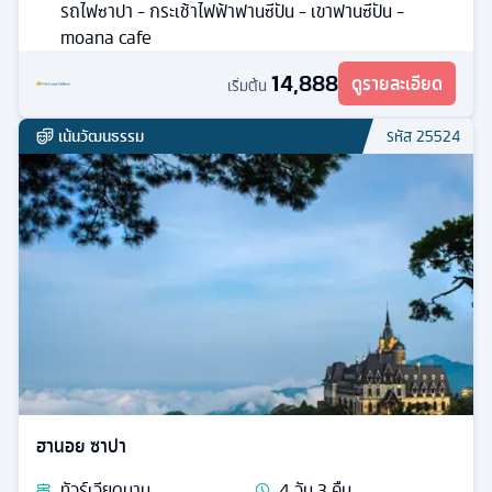
รถไฟซาปา - กระเช้าไฟฟ้าฟานซีปัน - เขาฟานซีปัน -
moana cafe
14,888
ดูรายละเอียด
เริ่มต้น
เน้นวัฒนธรรม
รหัส
25524
ฮานอย ซาปา
ทัวร์
เวียดนาม
4
วัน
3
คืน