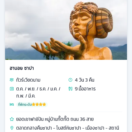
ฮานอย ซาปา
ทัวร์
เวียดนาม
4
วัน
3
คืน
ต.ค. / พ.ย. / ธ.ค. / ม.ค. /
9
มื้ออาหาร
ก.พ. / มี.ค.
ที่พักระดับ
ยอดเขาฟาซิปัน หมู่บ้านกั๊ตกั๊ต ถนน 36 สาย
ตลาดกลางคืนซาปา - โบสถ์หินซาปา - เมืองซาปา - สถานี