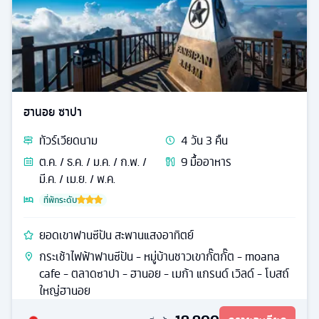
ฮานอย ซาปา
ทัวร์
เวียดนาม
4
วัน
3
คืน
ต.ค. / ธ.ค. / ม.ค. / ก.พ. /
9
มื้ออาหาร
มี.ค. / เม.ย. / พ.ค.
ที่พักระดับ
ยอดเขาฟานซีปัน สะพานแสงอาทิตย์
กระเช้าไฟฟ้าฟานซีปัน - หมู่บ้านชาวเขากั๊ตกั๊ต - moana
cafe - ตลาดซาปา - ฮานอย - เมก้า แกรนด์ เวิลด์ - โบสถ์
ใหญ่ฮานอย