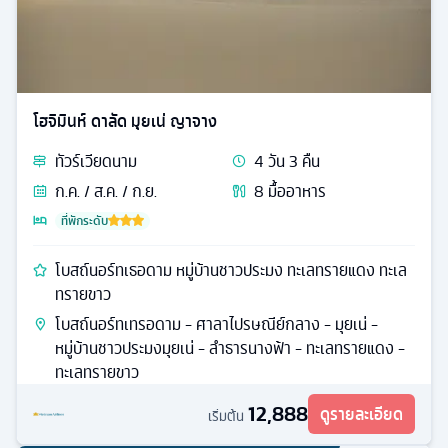
โฮจิมินห์ ดาลัด มุยเน่ ญาจาง
ทัวร์
เวียดนาม
4
วัน
3
คืน
ก.ค. / ส.ค. / ก.ย.
8
มื้ออาหาร
ที่พักระดับ
โบสถ์นอร์ทเธอดาม หมู่บ้านชาวประมง ทะเลทรายแดง ทะเล
ทรายขาว
โบสถ์นอร์ทเทรอดาม - ศาลาไปรษณีย์กลาง - มุยเน่ -
หมู่บ้านชาวประมงมุยเน่ - ลำธารนางฟ้า - ทะเลทรายแดง -
ทะเลทรายขาว
12,888
ดูรายละเอียด
เริ่มต้น