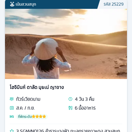
เน้นสวนสนุก
รหัส
25229
โฮจิมินห์ ดาลัด มุยเน่ ญาจาง
ทัวร์
เวียดนาม
4
วัน
3
คืน
ส.ค. / ก.ย.
6
มื้ออาหาร
ที่พักระดับ
3 SGNVN0126 ลำธารนางฟ้า ทะเลทรายขาวแดง สวนสนุก