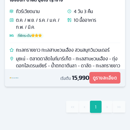
ทัวร์
เวียดนาม
4
วัน
3
คืน
ต.ค. / พ.ย. / ธ.ค. / ม.ค. /
10
มื้ออาหาร
ก.พ. / มี.ค.
ที่พักระดับ
ทะเลทรายขาว ทะเลสาบซวนเฮือง สวนสนุกวินวนเดอร์
มุยเน่ - ตลาดดาลัดไนท์มาร์เก็ต - ทะเลสาบซวนเฮือง - ทุ่ง
ดอกไฮเดรนเยียร์ - น้ำตกดาตันลา - ดาลัด - ทะเลทรายขาว
15,990
ดูรายละเอียด
เริ่มต้น
‹‹
‹
1
›
››