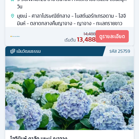
วิน
มุยเน่ - ศาลาไปรษณีย์กลาง - โบสถ์นอร์ทเทรอดาม - โฮจิ
มินห์ - ตลาดกลางคืนญาจาง - ญาจาง - ทะเลทรายขาว
14,488
ดูรายละเอียด
13,488
เริ่มต้น
เน้นวัฒนธรรม
รหัส
25759
โฮจิมินห์ ดาลัด มุยเน่ ญาจาง