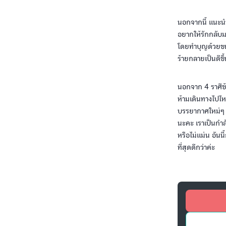
นอกจากนี้ แนะนำเ
อยากให้รักกลับม
โดยทำบุญด้วยขนม
ร้ายกลายเป็นดีขึ
นอกจาก 4 ราศีข้า
ห้ามเดินทางไปไห
บรรยากาศใหม่ๆ หร
นะคะ เราเป็นกำล
หรือไม่แม่น อัน
ที่สุดดีกว่าค่ะ