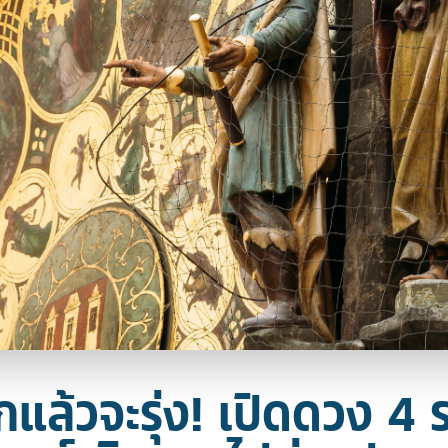
ล้วจะรุ่ง! เปิดดวง 4 รา