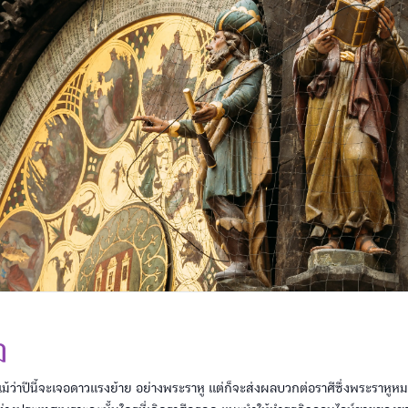
ฎ
ม้ว่าปีนี้จะเจอดาวแรงย้าย อย่างพระราหู แต่ก็จะส่งผลบวกต่อราศีซึ่งพระราหูหมาย