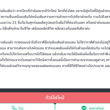
พิ่มเติมว่า หากใครที่กำลังอยากมีรักใหม่ ใครที่ยังโสด อยากมีคู่หรือที่มีคู่แล้ว
าหวานชื่นเหมือนเดิมให้หมั่นเติมความหวานด้วยการไปเที่ยวด้วยกัน รวมไปถึงส
หวาน 21 ชิ้นในวันศุกร์และติดรูปดอกโบตั๋นไว้ที่ห้องรับแขก หรือหน้าห้องนอน 
้น มีสิ่งดีๆเข้ามาในชีวิต เสมือนพลิกชีวิต พลิกดวงกันเลยทีเดียวค่ะ
งต้นแล้ว เราขอแนะนำไปถึงราศีอื่นๆเพิ่มเติมด้วยนะคะ ไม่ใช่ว่าราศีตัวเองไม่อยู
นนะ สามารถเดินทางไปพักผ่อน ชาร์จแบตเติมพลังให้กับตัวเองได้เช่นกัน จะไปเท
ือจะไปไหว้พระเสริมบารมีก็ได้หมด แล้วกลับมาจะได้มีพลังเพิ่มขึ้นในการทำสิ่งต
ังใจให้ก่อนจากกันขอฝากไว้อีกนิดว่าทั้งหมดนี้เป็นการทำนายจากหมอดูต่างๆ เท่
นี้ก็ต้องแล้วแต่วิจารณญาณของแต่ละคนนะคะ ทางที่ดีใช้ชีวิตอย่างไม่ประมาท และ
ทัวร์ไฟไหม้
โทร
คุยทางไลน์