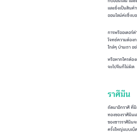
กับออนไลน์ และต
และยิ่งเป็นสินค้
ออนไลน์ค่ะซึ่งบอ
การพรีออเดอร์ต่า
โจทย์ความต้องกา
ใกล้ๆ บ้านเรา อย
หรือหากใครต้องก
จะไปจีนก็ไม่ผิด
ราศีมีน
ถัดมาอีกราศี ที่
ทองของราศีมีนเล
ของชาวราศีมีนจะย
ครั้งใหญ่แบบเบ็ด