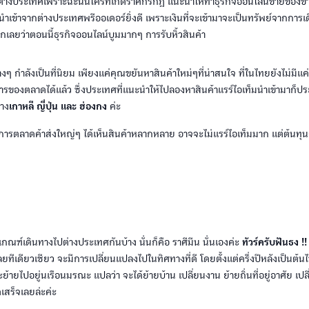
่างประเทศเพราะฉะนั้นใครที่เกิดราศีกรกฎ แนะนำให้ทำธุรกิจออนไลน์ขายของขา
านำเข้าจากต่างประเทศพรีออเดอร์ยิ่งดี เพราะเงินที่จะเข้ามาจะเป็นทรัพย์จากกา
กเลยว่าตอนนี้ธุรกิจออนไลน์บูมมากๆ การรับหิ้วสินค้า
งๆ กำลังเป็นที่นิยม เพียงแค่คุณขยันหาสินค้าใหม่ๆที่น่าสนใจ ที่ในไทยยังไม่มีแ
รของตลาดได้แล้ว ซึ่งประเทศที่แนะนำให้ไปลองหาสินค้าแรร์ไอเท็มนำเข้ามาก็ปร
่าง
เกาหลี ญี่ปุ่น และ ฮ่องกง
ค่ะ
ารตลาดค้าส่งใหญ่ๆ ได้เห็นสินค้าหลากหลาย อาจจะไม่แรร์ไอเท็มมาก แต่ต้นทุ
มีเกณฑ์เดินทางไปต่างประเทศกันบ้าง นั่นก็คือ ราศีมีน นั่นเองค่ะ
ทัวร์ครับฟันธง !!
ยทีเดียวเชียว จะมีการเปลี่ยนแปลงไปในทิศทางที่ดี โดยตั้งแต่ครึ่งปีหลังเป็นต้
้ายไปอยู่นเรือนมรณะ แปลว่า จะได้ย้ายบ้าน เปลี่ยนงาน ย้ายถิ่นที่อยู่อาศัย เปล
เสร็จเลยล่ะค่ะ