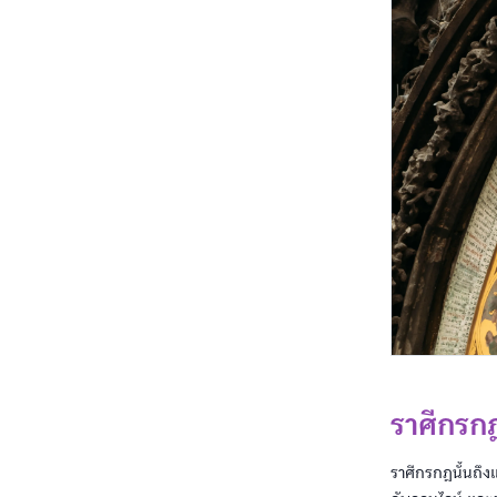
ราศีกรก
ราศีกรกฎนั้นถึงแ