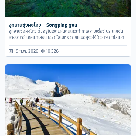
อุทยานซุงผิงโกว _ Songping gou
อุทยานซงผิงโกว ตั้งอยู่ในเขตแผ่นดินไหวเก่าทะเลสาบเตี๋ยซี ประเทศจีน
ห่างจากอำเภอเม่าเสี้ยน 65 กิโลเมตร ภาคเหนือสู่จิ่วไจ้โกว 193 กิโลเมตร
ทางใต้สู่เฉิงตู 250
19 ก.พ. 2026
10,326