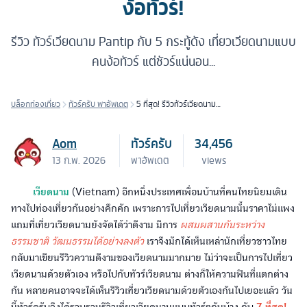
ง้อทัวร์!
รีวิว ทัวร์เวียดนาม Pantip กับ 5 กระทู้ดัง เที่ยวเวียดนามแบบ
คนง้อทัวร์ แต่ชัวร์แน่นอน...
บล็อกท่องเที่ยว
ทัวร์ครับ พาอัพเดต
5 ที่สุด! รีวิวทัวร์เวียดนาม
Pantip เที่ยวเวียดนามแบบ
ชัวร์ๆ ฉบับคนง้อทัวร์!
Aom
ทัวร์ครับ
34,456
13 ก.พ. 2026
พาอัพเดต
views
เวียดนาม
(Vietnam) อีกหนึ่งประเทศเพื่อนบ้านที่คนไทยนิยมเดิน
ทางไปท่องเที่ยวกันอย่างคึกคัก เพราะการไปเที่ยวเวียดนามนั้นราคาไม่แพง
แถมที่เที่ยวเวียดนามยังจัดได้ว่าดีงาม มีการ
ผสมผสานกันระหว่าง
ธรรมชาติ วัฒนธรรมได้อย่างลงตัว
เราจึงมักได้เห็นเหล่านักเที่ยวชาวไทย
กลับมาเขียนรีวิวความดีงามของเวียดนามมากมาย ไม่ว่าจะเป็นการไปเที่ยว
เวียดนามด้วยตัวเอง หรือไปกับทัวร์เวียดนาม ต่างก็ให้ความฟินที่แตกต่าง
กัน หลายคนอาจจะได้เห็นรีวิวเที่ยวเวียดนามด้วยตัวเองกันไปเยอะแล้ว วัน
นี้ทัวร์ครับจึงได้รวบรวมรีวิวเที่ยวเวียดนามแบบทัวร์ๆกันบ้าง กับ
7 ที่สุด!