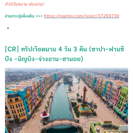
ทัวร์เวียดนาม ต้องอ่าน!
อ่านกระทู้เพิ่มเติม >>>
https://pantip.com/topic/37269730
[CR] ทริปเวียดนาม 4 วัน 3 คืน (ซาปา-ฟานซี
ปัง -นิญบิง-จ่างอาน-ฮานอย)