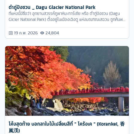
ต๋ากู่ปิงชวน _ Dagu Glacier National Park
ที่แห่งนี้มีชื่อว่า อุทยานสวรรค์ภูผาหิมะการ์เซีย หรือ ต๋ากู่ปิงชวน (Dagu
Glcier National Park) ตั้งอยู่ในเมืองเฉิงตู แห่งมณฑณเสฉวน ถูกค้นพบ
ผ่านดาวเทียมเมื่อ
19 ก.พ. 2026
24,804
โค้งสุดท้าย บอกลาใบไม้เปลี่ยนสีที่ " โครังเค " (Korankei, 香
嵐渓)