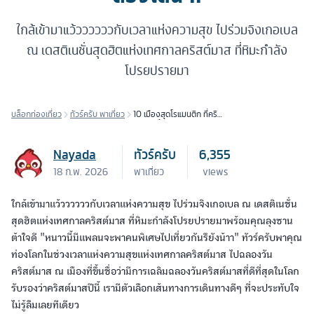
ใกล้เข้ามาแว้ววววววกับเวลาแห่งความสุข ไปร่วมจิงเกอเบล
ณ เดสติเนชั่นสุดฮิตแห่งเทศกาลคริสต์มาส ที่หิมะกำลัง
โปรยปรายมา
บล็อกท่องเที่ยว
ทัวร์ครับ พาเที่ยว
10 เมืองสุดโรแมนติก ที่คริ
สมาสต์นี้ ต้องโดน !!
Nayada
ทัวร์ครับ
6,355
18 ก.พ. 2026
พาเที่ยว
views
ใกล้เข้ามาแว้ววววววกับเวลาแห่งความสุข ไปร่วมจิงเกอเบล ณ เดสติเนชั่น
สุดฮิตแห่งเทศกาลคริสต์มาส ที่หิมะกำลังโปรยปรายมาพร้อมคุณลุงซาน
ต้าใจดี "หนาวนี้มีแพลนจะพาคนพิเศษไปเที่ยวกันรึยังน้าา" ทัวร์ครับพาคุณ
ท่องโลกในช่วงเวลาแห่งความสุขแห่งเทศกาลคริสต์มาส ไปฉลองวัน
คริสต์มาส ณ เมืองที่ขึ้นชื่อว่ามีการเฉลิมฉลองวันคริสต์มาสที่ดีที่สุดในโลก
รับรองว่าคริสต์มาสปีนี้ เรามีตัวเลือกเส้นทางการเดินทางดีๆ ที่จะประทับใจ
ไม่รู้ลืมเลยทีเดียว