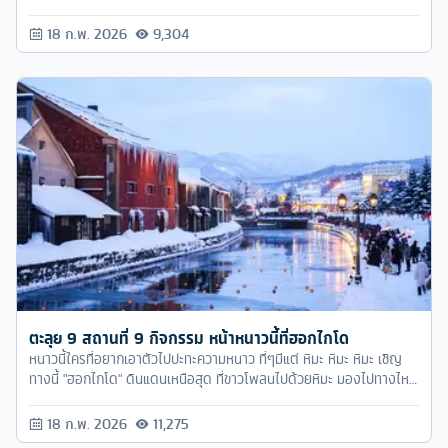
18 ก.พ. 2026
9,304
ตะลุย 9 สถานที่ 9 กิจกรรม หน้าหนาวนี้ที่ฮอกไกโด
หนาวนี้ใครที่อยากเอาตัวไปปะทะความหนาว ที่ๆมีแต่ หิมะ หิมะ หิมะ เชิญ
ทางนี้ "ฮอกไกโด" ดินแดนเหนือสุด ที่ขาวโพลนไปด้วยหิมะ มองไปทางไหน
ก็มีแต่ หิมะ หิมะ หิมะ
18 ก.พ. 2026
11,275