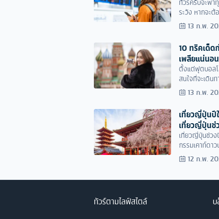
ทัวร์ครับจะพา
ระวัง หากจะต้อง
ได้ ปฏิบัติตัวก
13 ก.พ. 2
ปลอดภัยและราบ
10 ทริคเด็ดก่
เพลียแน่นอน
ตั้งแต่ฟุตบอลโ
สนใจที่จะเดินท
ท่านปูติน กันมา
13 ก.พ. 2
ท่องเที่ยวหลาก
กลายเป็นประเท
เที่ยวญี่ปุ่น
เที่ยวญี่ปุ่นช
เที่ยวญี่ปุ่นช
กรรมเคาท์ดาวน์
เลย
12 ก.พ. 2
ทัวร์ตามไลฟ์สไตล์
บล