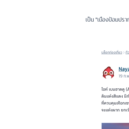
เป็น “เมืองป้อมปรา
บล็อกท่องเที่ยว
ทั
Nay
19 ก.
ไอท์ เบนฮาดดู (
ดินแห้งสีแดง มี
ที่ควบคุมเทือกเข
จะแห้งผาก ยกเว