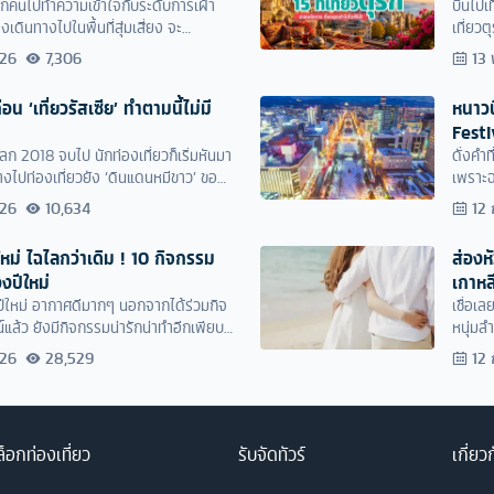
ทุกคนไปทำความเข้าใจกับระดับการเฝ้า
บินไปเ
เดินทางไปในพื้นที่สุ่มเสี่ยง จะ
เที่ยวต
ันได้ถูกต้องและเที่ยวต่างประเทศได้อย่าง
เที่ยว
026
7,306
13 
รื่นครับ
แรร์ๆ บ
อน ‘เที่ยวรัสเซีย’ ทำตามนี้ไม่มี
หนาวน
Festi
ลก 2018 จบไป นักท่องเที่ยวก็เริ่มหันมา
ดั่งคำท
างไปท่องเที่ยวยัง ‘ดินแดนหมีขาว’ ของ
เพราะฉ
กขึ้น ด้วยความที่เป็นเมืองสวย มีสถานที่
โปรยปร
026
10,634
12 
หลาย แถมยังเที่ยวได้ทุกฤดู ทำให้รัสเซีย
ซึ่งประ
ศเป้าหมายใหม่เลยล่ะครับ
นั่นเอง
ปีใหม่ ไฉไลกว่าเดิม ! 10 กิจกรรม
ส่องห
่วงปีใหม่
เกาหลี
่วงปีใหม่ อากาศดีมากๆ นอกจากได้ร่วมกิจ
เชื่อเ
แล้ว ยังมีกิจกรรมน่ารักน่าทำอีกเพียบ
หนุ่มล
ทั่วโล
026
28,529
12 
วงการเ
ปฏิเสธ 
กันนั้
<
็อกท่องเที่ยว
รับจัดทัวร์
เกี่ยว