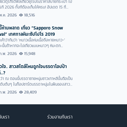
ที่ยวตุรกีได้ฟีลเที่ยวยุโรปในราคาสบายกระเป๋า ไป
ุรกี 2026 ทั้งทีต้องเก็บให้ครบ! อัปเดต 15 ที่
ตุรกี จัดเต็มทั้งแลนด์มาร์กคลาสสิก และจุดถ่ายรูป
พ.ค. 2026
18,516
อกเลยว่าได้รูปเปลี่ยนโปรไฟล์ไปอีกทั้งปี!
ี้ห้ามพลาด เที่ยว “Sapporo Snow
val” เทศกาลหิมะซัปโปโร 2019
ี่เค้าว่ากันว่า ‘หนาวเนื้อห่มเนื้อถึงหายหนาว~’
ะนั้นถ้าหากจะไปเที่ยวแบบหนาวๆ หิมะตก
ายทั้งที ต้องควงคนรู้ใจไปไว้กอดด้วยแล้วล่ะ!
ก.พ. 2026
15,948
เทศที่น่าสนใจในช่วงนี้คือ "ซัปโปโร" ประเทศญี่ปุ่น
ครับ
ัวใจ.. สาวสไตล์ไหนถูกใจบรรดาโอปป้า
...?
ลยว่า ณ ตอนนี้บรรดาชายหนุ่มชาวเกาหลีนั้นถือเป็น
ำดับต้นๆ ในท็อปชาร์ตบรรดาหนุ่มในฝันของสาวๆ
กเลยล่ะ อาจจะเพราะอิทธิพลจากบรรดาซีรีส์หรือ
ก.พ. 2026
28,409
พลง ไอดอล นายแบบหรืออะไรก็แล้วแต่ แต่
ไม่ได้เลยจริงๆ ว่าบรรดาหนุ่มเกาหลี ที่เราเห็น
น มันดีย์มากจริงๆ มองทีไรก็ใจละลายไปเสียทุกที >
กับเรา
ร่วมงานกับเรา