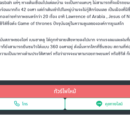
asbah แท้ๆ ทางเดินเชื่อมไปแต่ละบ้าน จะเป็นทางแคบๆ ไม่สามารถที่จะมีรถยนต์วิ
อนมากถึง 42 องศา แต่ถ้าเดินเข้าไปในหมู่บ้านจะไม่รู้สึกร้อนเลย เป็นเมืองที่มีชื่
กองถ่ายทำภาพยนตร์กว่า 20 เรื่อง อาทิ Lawrence of Arabia , Jesus of 
ีรีส์ชื่อดัง Game of thrones ปัจจุบันอยู่ในความดูแลขององค์การยูเนสโก
จจุบันสภาพของไอท์ เบนฮาดดู ได้ถูกทำลายเสียหายลงไปมาก จากแรงลมและฝนที่ตก
าก็ยังสามารถยืนชมวิวได้แบบ 360 องศาอยู่ ดังนั้นหากใครที่ชื่นชอบ สถานที่ท่อง
วามเป็นมาทางด้านประวัติศาตร์ หรือว่าอาจจะมาตามรอยภาพยนตร์ หรือซีรีส์ ก็ถ
ทัวร์ไฟไหม้
โทร
คุยทางไลน์