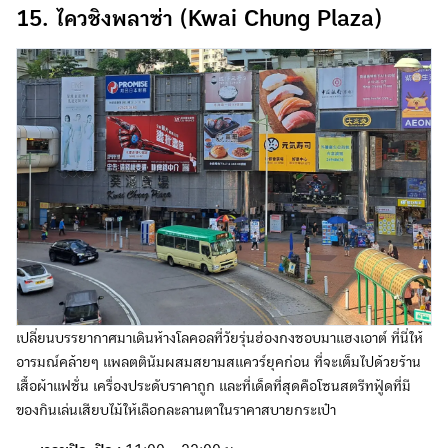
15. ไควชิงพลาซ่า (Kwai Chung Plaza)
เปลี่ยนบรรยากาศมาเดินห้างโลคอลที่วัยรุ่นฮ่องกงชอบมาแฮงเอาต์ ที่นี่ให้
อารมณ์คล้ายๆ แพลตตินัมผสมสยามสแควร์ยุคก่อน ที่จะเต็มไปด้วยร้าน
เสื้อผ้าแฟชั่น เครื่องประดับราคาถูก และที่เด็ดที่สุดคือโซนสตรีทฟู้ดที่มี
ของกินเล่นเสียบไม้ให้เลือกละลานตาในราคาสบายกระเป๋า