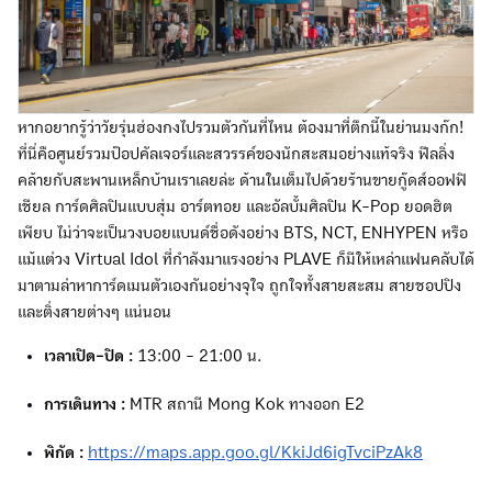
หากอยากรู้ว่าวัยรุ่นฮ่องกงไปรวมตัวกันที่ไหน ต้องมาที่ตึกนี้ในย่านมงก๊ก!
ที่นี่คือศูนย์รวมป๊อปคัลเจอร์และสวรรค์ของนักสะสมอย่างแท้จริง ฟีลลิ่ง
คล้ายกับสะพานเหล็กบ้านเราเลยล่ะ ด้านในเต็มไปด้วยร้านขายกู๊ดส์ออฟฟิ
เชียล การ์ดศิลปินแบบสุ่ม อาร์ตทอย และอัลบั้มศิลปิน K-Pop ยอดฮิต
เพียบ ไม่ว่าจะเป็นวงบอยแบนด์ชื่อดังอย่าง BTS, NCT, ENHYPEN หรือ
แม้แต่วง Virtual Idol ที่กำลังมาแรงอย่าง PLAVE ก็มีให้เหล่าแฟนคลับได้
มาตามล่าหาการ์ดเมนตัวเองกันอย่างจุใจ ถูกใจทั้งสายสะสม สายชอปปิง
และติ่งสายต่างๆ แน่นอน
เวลาเปิด-ปิด :
13:00 - 21:00 น.
การเดินทาง :
MTR สถานี Mong Kok ทางออก E2
พิกัด :
https://maps.app.goo.gl/KkiJd6igTvciPzAk8