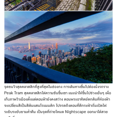
จุดชมวิวสุดคลาสสิกที่สูงที่สุดในฮ่องกง การเดินทางขึ้นไปต้องนั่งรถราง
Peak Tram สุดคลาสสิกไต่ความชันขึ้นเขา แนะนำให้ขึ้นไปช่วงเย็นๆ เพื่อ
เก็บภาพวิวเมืองตั้งแต่ตอนฟ้ายังคงสว่าง ตอนพระอาทิตย์ตกดินที่ท้องฟ้า
จะเปลี่ยนสีเป็นสีส้มแสนโรแมนติก ไปจรดถึงตอนที่ตึกระฟ้าเริ่มเปิดไฟ
ระยิบระยับยามค่ำคืน เป็นจุดที่ถ่ายโหมด Nightscape ออกมาได้สวย