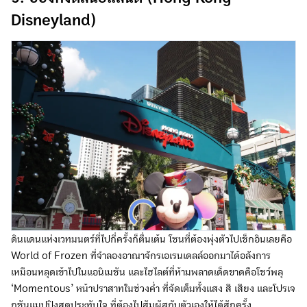
Disneyland)
ดินแดนแห่งเวทมนตร์ที่ไปกี่ครั้งก็ตื่นเต้น โซนที่ต้องพุ่งตัวไปเช็กอินเลยคือ
World of Frozen ที่จำลองอาณาจักรเอเรนเดลล์ออกมาได้อลังการ
เหมือนหลุดเข้าไปในแอนิเมชัน และไฮไลต์ที่ห้ามพลาดเด็ดขาดคือโชว์พลุ
‘Momentous’ หน้าปราสาทในช่วงค่ำ ที่จัดเต็มทั้งแสง สี เสียง และโปรเจ
กชันแมปปิงสุดประทับใจ ที่ต้องไปสัมผัสกับตัวเองให้ได้สักครั้ง