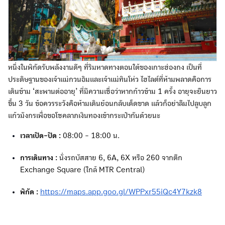
หนึ่งในพิกัดรับพลังงานดีๆ ที่ริมหาดทางตอนใต้ของเกาะฮ่องกง เป็นที่
ประดิษฐานของเจ้าแม่กวนอิมและเจ้าแม่ทินโห่ว ไฮไลต์ที่ห้ามพลาดคือการ
เดินข้าม ‘สะพานต่ออายุ’ ที่มีความเชื่อว่าหากก้าวข้าม 1 ครั้ง อายุจะยืนยาว
ขึ้น 3 วัน ข้อควรระวังคือห้ามเดินย้อนกลับเด็ดขาด แล้วก็อย่าลืมไปลูบลูก
แก้วมังกรเพื่อขอโชคลาภเงินทองเข้ากระเป๋ากันด้วยนะ
เวลาเปิด-ปิด :
08:00 - 18:00 น.
การเดินทาง :
นั่งรถบัสสาย 6, 6A, 6X หรือ 260 จากตึก
Exchange Square (ใกล้ MTR Central)
พิกัด :
https://maps.app.goo.gl/WPPxr55iQc4Y7kzk8