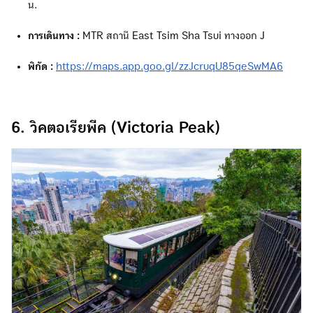
น.
การเดินทาง :
MTR สถานี East Tsim Sha Tsui ทางออก J
พิกัด :
https://maps.app.goo.gl/zzJcruqU85qeSwMA6
6. วิคตอเรียพีค (Victoria Peak)