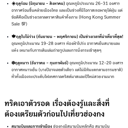
☀️ฤดูร้อน (มิถุนายน - สิงหาคม)
อุณหภูมิประมาณ 26-31 องศาฯ
อากาศร้อนชื้นคล้ายเมืองไทย และเป็นช่วงที่มีโอกาสเจอพายุไต้ฝุ่น แต่
ข้อดีคือเป็นช่วงเวลาลดราคาสินค้าทั้งเกาะ (Hong Kong Summer
Sale 💯)
🍁ฤดูใบไม้ร่วง (กันยายน - พฤศจิกายน)
เป็นช่วงเวลาที่น่าเที่ยวที่สุด!
อุณหภูมิประมาณ 19-28 องศาฯ ท้องฟ้าโปร่ง อากาศเย็นสบายและ
แห้ง เหมาะกับการเดินเล่นถ่ายรูปและการนั่งกระเช้าสุดๆ
❄️ฤดูหนาว (ธันวาคม - กุมภาพันธ์)
อุณหภูมิประมาณ 12-20 องศาฯ
อากาศหนาวเย็น (บางปีอาจเลขตัวเดียว แต่ไม่มีหิมะตกตามธรรมชาติ)
ทั่วทั้งเมืองจะประดับไฟเทศกาลคริสต์มาสและปีใหม่สวยงามมาก
ทริคเอาตัวรอด เรื่องต้องรู้และสิ่งที่
ต้องเตรียมตัวก่อนไปเที่ยวฮ่องกง
สนามบินและการเข้าเมือง
ฮ่องกงมีสนามบินหลักคือ สนามบิน