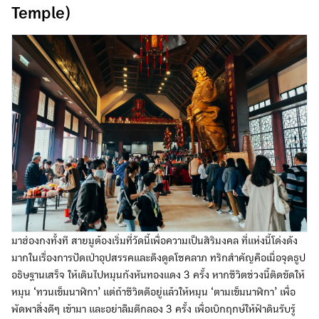
Temple)
มาฮ่องกงทั้งที สายมูต้องเริ่มที่วัดนี้เพื่อความเป็นสิริมงคล ที่แห่งนี้โด่งดัง
มากในเรื่องการปัดเป่าอุปสรรคและดึงดูดโชคลาภ ทริกสำคัญคือเมื่อจุดธูป
อธิษฐานเสร็จ ให้เดินไปหมุนกังหันทองแดง 3 ครั้ง หากชีวิตช่วงนี้ติดขัดให้
หมุน ‘ทวนเข็มนาฬิกา’ แต่ถ้าชีวิตดีอยู่แล้วให้หมุน ‘ตามเข็มนาฬิกา’ เพื่อ
พัดพาสิ่งดีๆ เข้ามา และอย่าลืมตีกลอง 3 ครั้ง เพื่อเบิกฤกษ์ให้ฟ้าดินรับรู้