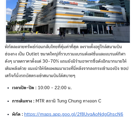
พิกัดละลายทรัพย์ก่อนกลับไทยที่คุ้มค่าที่สุด เพราะตั้งอยู่ใกล้สนามบิน
ฮ่องกง เป็น Outlet ขนาดใหญ่ที่รวบรวมแบรนด์แฟชั่นและแบรนด์กีฬา
ดังๆ มาลดราคาตั้งแต่ 30-70% แถมยังมีร้านอาหารชื่อดังอีกมากมายให้
เติมพลังด้วย แนะนำให้จัดแพลนมาแวะที่นี่หลังจากลงกระเช้านองปิง ชอป
เสร็จก็นั่งรถบัสตรงเข้าสนามบินได้สบายๆ
เวลาเปิด-ปิด :
10:00 - 22:00 น.
การเดินทาง :
MTR สถานี Tung Chung ทางออก C
พิกัด :
https://maps.app.goo.gl/2f8UvqAoNdgGhscN6