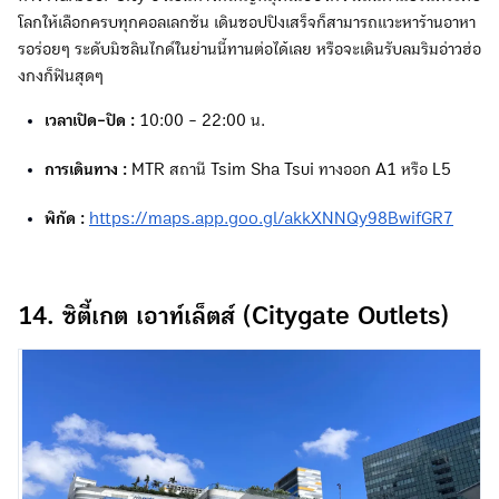
โลกให้เลือกครบทุกคอลเลกชัน เดินชอปปิงเสร็จก็สามารถแวะหาร้านอาหา
รอร่อยๆ ระดับมิชลินไกด์ในย่านนี้ทานต่อได้เลย หรือจะเดินรับลมริมอ่าวฮ่อ
งกงก็ฟินสุดๆ
เวลาเปิด-ปิด :
10:00 - 22:00 น.
การเดินทาง :
MTR สถานี Tsim Sha Tsui ทางออก A1 หรือ L5
พิกัด :
https://maps.app.goo.gl/akkXNNQy98BwifGR7
14. ซิตี้เกต เอาท์เล็ตส์ (Citygate Outlets)