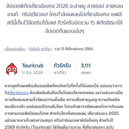
อัปเดตพิกัดเที่ยวฮ่องกง 2026 จะสายมู สายชอป สายคอน
เทนต์... ทริปเดียวจบ! ใครกำลังแพลนไปเที่ยวฮ่องกง เซฟลิ
สต์นี้เก็บไว้จัดทริปได้เลย! ทัวร์ครับมัดรวม 15 พิกัดฮิตมาให้
อัปเดตกันแบบเน้นๆ
บล็อกท่องเที่ยว
ทัวร์ครับ พาเที่ยว
รวม 15 ที่เที่ยวฮ่องกง 2569
เที่ยวครบทุกสไตล์ ไหว้พระ
ชอปปิง ฟินตลอดทริป!
Tourkrub
ทัวร์ครับ
3,111
11 มิ.ย. 2026
พาเที่ยว
views
หากพูดถึงเดสติเนชันยอดฮิตที่คนไทยไปกี่ครั้งก็ไม่เคยเบื่อ แน่นอนว่าการ
ไป
เที่ยวฮ่องกง
ต้องติดอันดับท็อปในใจของใครหลายคน เพราะฮ่องกงเป็น
เกาะที่ผสมผสานทั้งวัฒนธรรมดั้งเดิม ความเชื่อสายมูเตลู ความทันสมัย
ของตึกระฟ้า แหล่งชอปปิงระดับโลก ไปจนถึงสวรรค์ของคนรักการกินและ
การตามรอยศิลปินคนโปรด สำหรับใครที่เคยแพลน เที่ยวฮ่องกง 2025
แล้วอยากมาเก็บตกความสนุก หรือกำลังมองหาพิกัดใหม่ๆ สำหรับปี
2569 ทัวร์ครับ (Tourkrub) ได้จัดเต็มรวบรวม ที่เที่ยวฮ่องกง ฉบับ