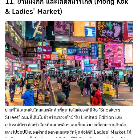
11. ย่านมงก๊ก และเลดี้ส์มาร์เก็ต (Mong Kok
& Ladies' Market)
ย่านที่ไม่เคยหลับใหลและคึกคักที่สุด ไฮไลต์ของที่นี่คือ ‘Sneakers
Street’ ถนนที่เต็มไปด้วยร้านรองเท้าผ้าใบ Limited Edition และ
อุปกรณ์กีฬา สำหรับใครที่ชอปเพลินๆ จนเย็นแล้วย่านนี้สามารถเดินลัด
เลาะไปชอปปิงของฝากฮ่องกงและสตรีทฟู้ดต่อได้ที่ Ladies' Market ได้