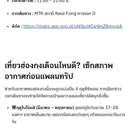
เวลาเปิด-ปิด :
11:00 - 22:00 น.
การเดินทาง :
MTR สถานี Kwai Fong ทางออก D
พิกัด :
https://maps.app.goo.gl/uNSpJ4Cw4mZ8mvceA
เที่ยวฮ่องกงเดือนไหนดี? เช็กสภาพ
อากาศก่อนแพลนทริป
สำหรับอากาศของฮ่องกงนั้นจะถูกแบ่งเป็น 4 ฤดูที่ชัดเจน การเลือกช่วง
เวลาเดินทางจะช่วยให้จัดกระเป๋าและวางแผนเที่ยวได้สนุกยิ่งขึ้น
🌸ฤดูใบไม้ผลิ (มีนาคม - พฤษภาคม)
อุณหภูมิประมาณ 17-26
องศาฯ อากาศเย็นสบาย แต่อาจมีฝนตกปรอยๆ หรือหมอกหนาในบาง
วัน