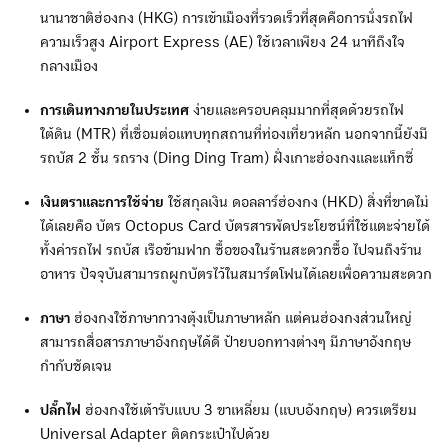
นานาชาติฮ่องกง (HKG) การเข้าเมืองที่รวดเร็วที่สุดคือการนั่งรถไฟ
ความเร็วสูง Airport Express (AE) ใช้เวลาเพียง 24 นาทีถึงใจ
กลางเมือง
การเดินทางภายในประเทศ
ง่ายและครอบคลุมมากที่สุดด้วยรถไฟ
ใต้ดิน (MTR) ที่เชื่อมต่อแทบทุกสถานที่ท่องเที่ยวหลัก นอกจากนี้ยังมี
รถบัส 2 ชั้น รถราง (Ding Ding Tram) ฝั่งเกาะฮ่องกงและแท็กซี่
เงินตราและการใช้จ่าย
ใช้สกุลเงิน ดอลลาร์ฮ่องกง (HKD) สิ่งที่ขาดไม่
ได้เลยคือ บัตร Octopus Card บัตรสารพัดประโยชน์ที่ใช้แตะจ่ายได้
ทั้งค่ารถไฟ รถบัส เรือข้ามฟาก ซื้อของในร้านสะดวกซื้อ ไปจนถึงร้าน
อาหาร ปัจจุบันสามารถผูกบัตรไว้ในสมาร์ตโฟนได้เลยเพื่อความสะดวก
ภาษา
ฮ่องกงใช้ภาษากวางตุ้งเป็นภาษาหลัก แต่คนฮ่องกงส่วนใหญ่
สามารถสื่อสารภาษาอังกฤษได้ดี ป้ายบอกทางต่างๆ มีภาษาอังกฤษ
กำกับชัดเจน
ปลั๊กไฟ
ฮ่องกงใช้เต้ารับแบบ 3 ขาเหลี่ยม (แบบอังกฤษ) ควรเตรียม
Universal Adapter ติดกระเป๋าไปด้วย