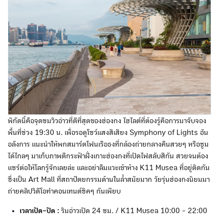
พิกัดนี้คือจุดชมวิวอ่าวที่ดีที่สุดของฮ่องกง ไฮไลต์ที่ต้องรู้คือการมาจับจอง
พื้นที่ช่วง 19:30 น. เพื่อรอดูโชว์แสงสีเสียง Symphony of Lights อัน
อลังการ แนะนำให้พกสมาร์ตโฟนเรือธงที่กล้องถ่ายกลางคืนสวยๆ หรือซูม
ได้ไกลๆ มาเก็บภาพตึกระฟ้าฝั่งเกาะฮ่องกงที่เปิดไฟสลับสีกัน สวยจนต้อง
แชร์ต่อให้โลกรู้จักเลยล่ะ และอย่าลืมแวะเข้าห้าง K11 Musea ที่อยู่ติดกัน
ซึ่งเป็น Art Mall ที่สถาปัตยกรรมด้านในล้ำสมัยมาก วัยรุ่นฮ่องกงนิยมมา
ถ่ายคลิปวิดีโอทำคอนเทนต์ชิคๆ กันเพียบ
เวลาเปิด-ปิด :
ริมอ่าวเปิด 24 ชม. / K11 Musea 10:00 - 22:00