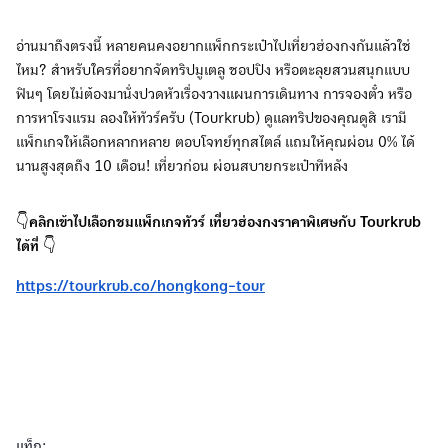
อ่านมาถึงตรงนี้ หลายคนคงอยากแพ็กกระเป๋าไปเที่ยวฮ่องกงกันแล้วใช่
ไหม? สำหรับใครที่อยากจัดทริปมูเตลู ชอปปิง หรือตะลุยสวนสนุกแบบ
ฟินๆ โดยไม่ต้องมานั่งปวดหัวเรื่องวางแผนการเดินทาง การจองตั๋ว หรือ
การหาโรงแรม ลองให้ทัวร์ครับ (Tourkrub) ดูแลทริปของคุณดูสิ เรามี
แพ็กเกจให้เลือกหลากหลาย ตอบโจทย์ทุกสไตล์ แถมให้คุณผ่อน 0% ได้
นานสูงสุดถึง 10 เดือน! เที่ยวก่อน ผ่อนสบายกระเป๋าทีหลัง
👇
คลิกเข้าไปเลือกชมแพ็กเกจทัวร์ เที่ยวฮ่องกงราคาพิเศษกับ Tourkrub
ได้ที่
👇
https://tourkrub.co/hongkong-tour
แท็ก: