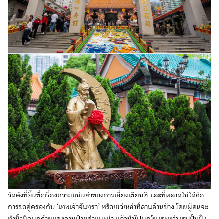
วัดดังที่ขึ้นชื่อเรื่องความแม่นยำของการเสี่ยงเซียมซี และที่พลาดไม่ได้คือ
การขอคู่ครองกับ ‘เทพเจ้าจันทรา’ หรือเยว่เหล่าที่ลานด้านข้าง โดยผู้คนจะ
ทำนิ้วมือผูกด้ายแดงตามป้ายคำแนะนำ แล้วนำไปผูกโยงระหว่างรูปปั้นฝั่ง