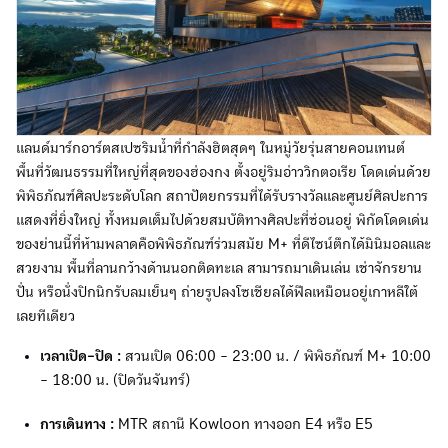
แลนด์มาร์กอาร์ตสเปซริมน้ำที่กำลังฮิตสุดๆ ในหมู่วัยรุ่นสายคอนเทนต์
พื้นที่วัฒนธรรมที่ใหญ่ที่สุดของฮ่องกง ตั้งอยู่ริมอ่าววิกตอเรีย โดดเด่นด้วย
พิพิธภัณฑ์ศิลปะระดับโลก สถาปัตยกรรมที่ได้รับรางวัลและศูนย์ศิลปะการ
แสดงที่ยิ่งใหญ่ ทั้งหมดเต็มไปด้วยสมบัติทางศิลปะที่ซ่อนอยู่ พิกัดโดดเด่น
ของย่านนี้ที่ห้ามพลาดคือพิพิธภัณฑ์ร่วมสมัย M+ ที่ดีไซน์ตึกได้มินิมอลและ
สวยงาม พื้นที่ลานกว้างด้านนอกติดทะเล สามารถมาเดินเล่น เช่าจักรยาน
ปั่น หรือนั่งปิกนิกรับลมเย็นๆ ถ่ายรูปลงโซเชียลได้ฟีลเหมือนอยู่เกาหลีใต้
เลยทีเดียว
เวลาเปิด-ปิด :
สวนเปิด 06:00 - 23:00 น. / พิพิธภัณฑ์ M+ 10:00
- 18:00 น. (ปิดวันจันทร์)
การเดินทาง :
MTR สถานี Kowloon ทางออก E4 หรือ E5