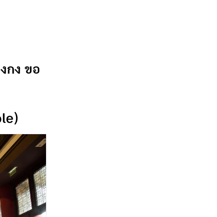
่องกง ขอ
ple)