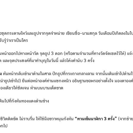
ื้อชุดกระดาษไหว้และธูปจากจุดจำหน่าย เขียนชื่อ-นามสกุล วันเดือนปีเกิดลงในใ
รับรู้ว่าเราเป็นใคร
นหน้าออกไปทางหน้าวัด จุดธูป 3 ดอก (หรือตามจำนวนที่ทางวัดจัดเซตไว้ให้) แจ้
ิด และจุดประสงค์ที่มาทำบุญในวันนี้ แล้วโค้งคำนับ 3 ครั้ง
กง
หันหน้ากลับเข้ามาด้านในศาล ปักธูปที่กระถางกลางลาน จากนั้นเดินเข้าไปด้าน
้นำธูปเข้าไป) ยืนต่อหน้าองค์ท่านแชกงหมิว อธิษฐานขอพรอย่างตั้งใจ มองตาองค์
รื่องเดียวให้ชัดเจน ห้ามบนบานเด็ดขาด
ดินไปที่กังหันทองแดงด้านข้าง
าชีวิตติดขัด ไม่ราบรื่น ให้ใช้มือขวาหมุนกังหัน
“ทวนเข็มนาฬิกา
3 ครั้ง”
(จากซ้าย
ออกไป