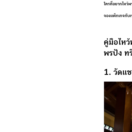
ใครที่อยากไหว้
จองแพ็กเกจกับเ
คู่มือไห
พรปัง ทร
1. วัดแ