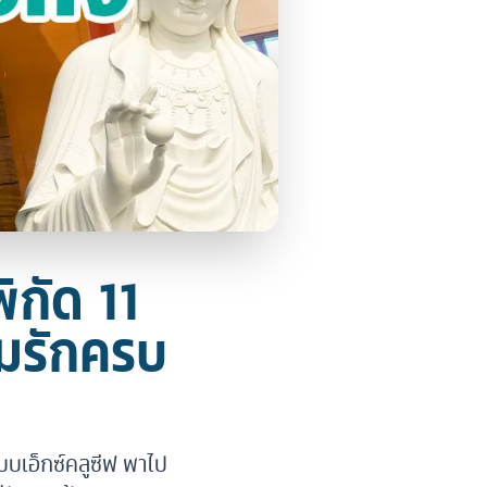
ิกัด 11
ามรักครบ
บบเอ็กซ์คลูซีฟ พาไป