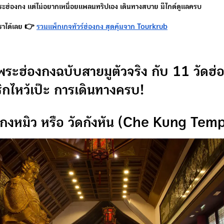
พระฮ่องกง แต่ไม่อยากเหนื่อยแพลนทริปเอง เดินทางสบาย มีไกด์ดูแลครบ
ราได้เลย 👉
รวมแพ็กเกจทัวร์ฮ่องกง สุดคุ้มจาก Tourkrub
ว้พระฮ่องกงฉบับสายมูตัวจริง กับ 11 วัดฮ
ิกไหว้เป๊ะ การเดินทางครบ!
ชกงหมิว หรือ วัดกังหัน (Che Kung Tem