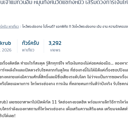
งินเจ้าแม่กวนอิม หมุนกังหันวัดแชกงหมิว เสริมดวงการเงินให้ป
วร์ครับ พาเที่ยว
ไหว้พระฮ่องกง ไปไหนดี? แจกพิกัด 11 วัดไหว้พระฮ่องกง เงิน งาน ความรักครบจ
rkrub
ทัวร์ครับ
3,292
ย. 2026
พาเที่ยว
views
จอเรื่องติดขัด ทำอะไรก็สะดุด รู้สึกทุกข์ใจ หรือเงินทองไม่ค่อยคล่องมือ... ลองห
ชาร์จพลังใจและเปิดดวงรับโชคลาภกันดูไหม ที่ฮ่องกงนี้ไม่ได้มีดีแค่เรื่องชอปปิงแ
องกงหลายแห่งมีความศักดิ์สิทธิ์และมีชื่อเสียงระดับโลก ไม่ว่าจะเป็นการขอพรเรื่อง
รือโดยเฉพาะการ ไหว้พระฮ่องกง การเงิน ที่หลายคนการันตีว่าปังจริง รับโชคกล
rkrub) เลยขออาสาพาไปเปิดพิกัด 11 วัดฮ่องกงยอดฮิต พร้อมเจาะลึกวิธีการไห
บใครกำลังมองหาสถานที่ไหว้พระฮ่องกง เพื่อเสริมความสิริมงคล เตรียมจดลิสต์
ิปได้เลย!