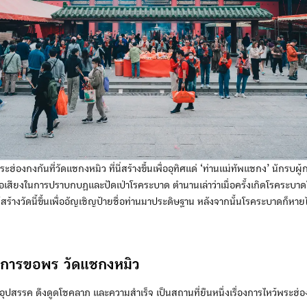
้พระฮ่องกงกันที่วัดแชกงหมิว ที่นี่สร้างขึ้นเพื่ออุทิศแด่ ‘ท่านแม่ทัพแชกง’ นักรบผ
ีชื่อเสียงในการปราบกบฏและปัดเป่าโรคระบาด ตำนานเล่าว่าเมื่อครั้งเกิดโรคระบาด
สร้างวัดนี้ขึ้นเพื่ออัญเชิญป้ายชื่อท่านมาประดิษฐาน หลังจากนั้นโรคระบาดก็หาย
นในการขอพร วัดแชกงหมิว
้าย อุปสรรค ดึงดูดโชคลาภ และความสำเร็จ เป็นสถานที่ยืนหนึ่งเรื่องการไหว้พระฮ่อ