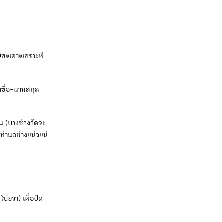
บสะเดาะเคราะห์
งชื่อ-นามสกุล
ใน (บางช่วงวัดจะ
ท่านอย่างแน่วแน่
ไปขวา) เพื่อปัด