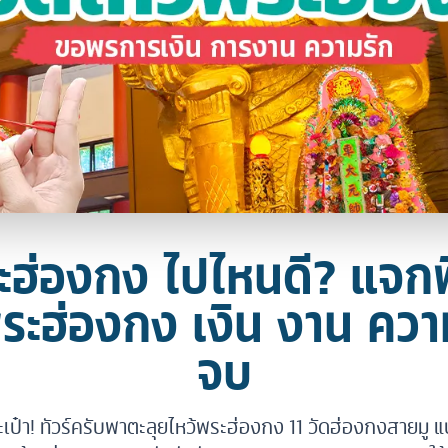
ะฮ่องกง ไปไหนดี? แจกพ
พระฮ่องกง เงิน งาน คว
จบ
เป๋า! ทัวร์ครับพาตะลุยไหว้พระฮ่องกง 11 วัดฮ่องกงสายมู แ