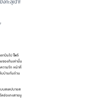
ังทะลุเป้า!
บ
าเวลาบินไป
ไหว้
ละของกินเท่านั้น
ความรัก หน้าที่
ับบ้านกันถ้วน
ว้แบบสเตปบายส
วัดฮ่องกงสายมู