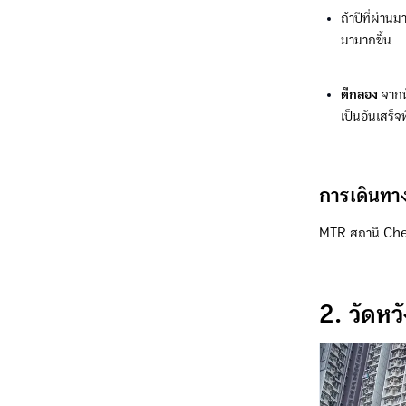
ถ้าปีที่ผ่านม
มามากขึ้น
ตีกลอง
จากนั
เป็นอันเสร็จพ
การเดินทา
MTR สถานี Che
2. วัดห