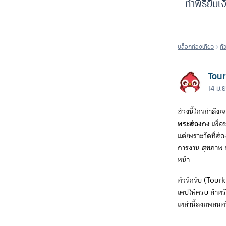
ทำพิธียืมเ
บล็อกท่องเที่ยว
ทั
Tou
14 มิ.
ช่วงนี้ใครกำลังเ
พระฮ่องกง
เพื่อ
แต่เพราะวัดที่ฮ่
การงาน สุขภาพ ห
หน้า
ทัวร์ครับ (Tou
เตปให้ครบ สำหรั
เหล่านี้ลงแพลนทร