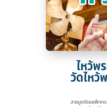
ไหว้พร
วัดไหว้
สายมูเตรียมแพ็กกระ