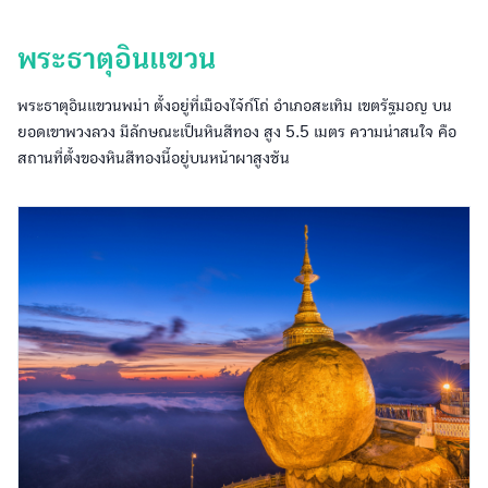
พระธาตุอินแขวน
พระธาตุอินแขวนพม่า ตั้งอยู่ที่เมืองไจ้ก์โถ่ อำเภอสะเทิม เขตรัฐมอญ บน
ยอดเขาพวงลวง มีลักษณะเป็นหินสีทอง สูง 5.5 เมตร ความน่าสนใจ คือ
สถานที่ตั้งของหินสีทองนี้อยู่บนหน้าผาสูงชัน