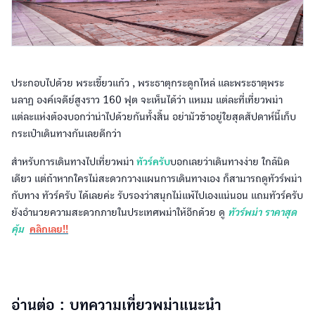
ประกอบไปด้วย พระเขี้ยวแก้ว , พระธาตุกระดูกไหล่ และพระธาตุพระ
นลาฏ องค์เจดีย์สูงราว 160 ฟุต จะเห็นได้ว่า แหมม แต่ละที่เที่ยวพม่า
แต่ละแห่งต้องบอกว่าน่าไปด้วยกันทั้งสิ้น อย่ามัวช้าอยู่ใยสุดสัปดาห์นี้เก็บ
กระเป๋าเดินทางกันเลยดีกว่า
สำหรับการเดินทางไปเที่ยวพม่า
ทัวร์ครับ
บอกเลยว่าเดินทางง่าย ใกล้นิด
เดียว แต่ถ้าหากใครไม่สะดวกวางแผนการเดินทางเอง ก็สามารถดูทัวร์พม่า
กับทาง ทัวร์ครับ ได้เลยค่ะ รับรองว่าสนุกไม่แพ้ไปเองแน่นอน แถมทัวร์ครับ
ยังอำนวยความสะดวกภายในประเทศพม่าให้อีกด้วย ดู
ทัวร์พม่า ราคาสุด
คุ้ม
คลิกเลย!!
อ่านต่อ : บทความเที่ยวพม่าแนะนำ