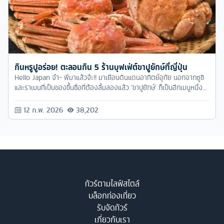
กินหรูปูอร่อย! ตะลอนกิน 5 ร้านบุฟเฟ่ต์ขาปูยักษ์ที่ญี่ปุ่น
Hello Japan จ๋า~ พี่มาแล้วจ้ะ!! มาเยือนดินแดนอาทิตย์อุทัย นอกจากซูชิ
และราเมนที่เป็นของขึ้นชื่อที่ต้องลิ้มลองแล้ว ‘ขาปูยักษ์’ ก็เป็นอีกเมนูหนึ่งที่
ห้ามพลาดจริงๆ ครับ ใครอยากลิ้มลองความสดหวานสุดอร่อยนี้ ตามเรา
มาที่ญี่ปุ่นกันเลยยย
12 ก.พ. 2026
38,202
ทัวร์ตามไลฟ์สไตล์
บล็อกท่องเที่ยว
รับจัดทัวร์
เกี่ยวกับเรา