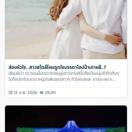
ส่องหัวใจ.. สาวสไตล์ไหนถูกใจบรรดาโอปป้าเกาหลี...?
เชื่อเลยว่า ณ ตอนนี้บรรดาชายหนุ่มชาวเกาหลีนั้นถือเป็นหนุ่มลำดับต้นๆ
ในท็อปชาร์ตบรรดาหนุ่มในฝันของสาวๆ ทั่วโลกเลยล่ะ อาจจะเพราะ
อิทธิพลจากบรรดาซีรีส์หรือวงการเพลง ไอดอล นายแบบหรืออะไรก็แล้ว
แต่ แต่ปฏิเสธ ไม่ได้เลยจริงๆ ว่าบรรดาหนุ่มเกาหลี ที่เราเห็นกันนั้น มันดีย์
12 ก.พ. 2026
28,411
มากจริงๆ มองทีไรก็ใจละลายไปเสียทุกที ><