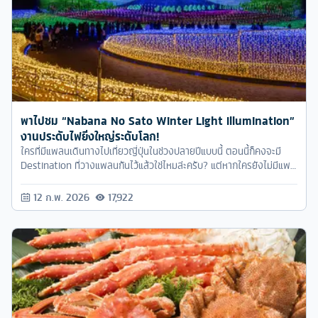
พาไปชม “Nabana No Sato Winter Light Illumination”
งานประดับไฟยิ่งใหญ่ระดับโลก!
ใครที่มีแพลนเดินทางไปเที่ยวญี่ปุ่นในช่วงปลายปีแบบนี้ ตอนนี้ก็คงจะมี
Destination ที่วางแพลนกันไว้แล้วใช่ไหมล่ะครับ? แต่หากใครยังไม่มีแพ
ลน ยังคิดไม่ออกว่าจะไปภูมิภาคไหนในญี่ปุ่น แค่อยากไปฉลองปีใหม่ที่นั่น
เราขอแนะนำให้ตีตั๋วบินตรงไปลง “นาโกย่า” และลองไปสัมผัสกับความ
12 ก.พ. 2026
17,922
สวยงามตระการตาของเทศกาลไฟประดับ Nabana No Sato Winter
Light Illumination ดูสักครั้ง รับรองว่าจะติดใจไม่รู้ลืมเลยล่ะครับ