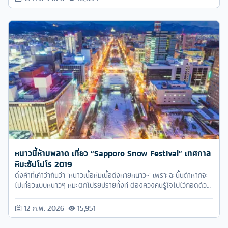
หนาวนี้ห้ามพลาด เที่ยว “Sapporo Snow Festival” เทศกาล
หิมะซัปโปโร 2019
ดั่งคำที่เค้าว่ากันว่า ‘หนาวเนื้อห่มเนื้อถึงหายหนาว~’ เพราะฉะนั้นถ้าหากจะ
ไปเที่ยวแบบหนาวๆ หิมะตกโปรยปรายทั้งที ต้องควงคนรู้ใจไปไว้กอดด้วย
แล้วล่ะ! ซึ่งประเทศที่น่าสนใจในช่วงนี้คือ "ซัปโปโร" ประเทศญี่ปุ่นนั่นเอง
ครับ
12 ก.พ. 2026
15,951