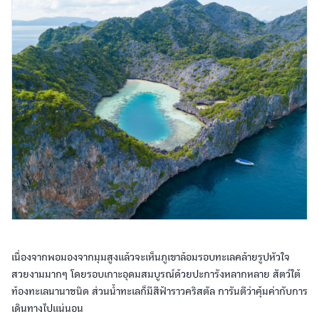
เนื่องจากพอมองจากมุมสูงแล้วจะเห็นภูเขาล้อมรอบทะเลคล้ายรูปหัวใจ
สวยงามมากๆ โดยรอบเกาะอุดมสมบูรณ์ด้วยปะการังหลากหลาย สัตว์ใต้
ท้องทะเลนานาชนิด ส่วนน้ำทะเลก็มีสีฟ้าราวคริสตัล การันตีว่าคุ้มค่ากับการ
เดินทางไปแน่นอน