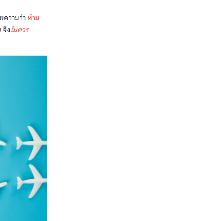
มายความว่า
ห้าม
 จึง
ไม่ควร