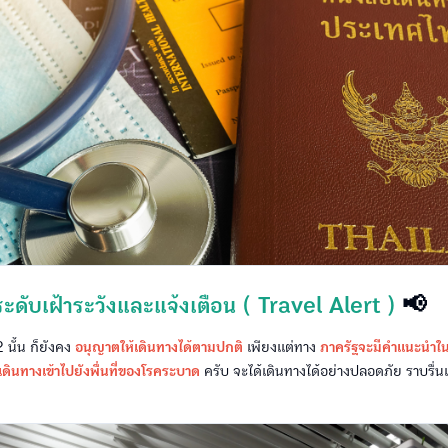
 ระดับเฝ้าระวังและแจ้งเตือน ( Travel Alert )
📢
ั้น ก็ยังคง
อนุญาตให้เดินทางได้ตามปกติ
เพียงแต่ทาง
ภาครัฐจะมีคำแนะนำในก
เดินทางเข้าไปยังพื่นที่ของโรคระบาด
ครับ จะได้เดินทางได้อย่างปลอดภัย ราบรื่