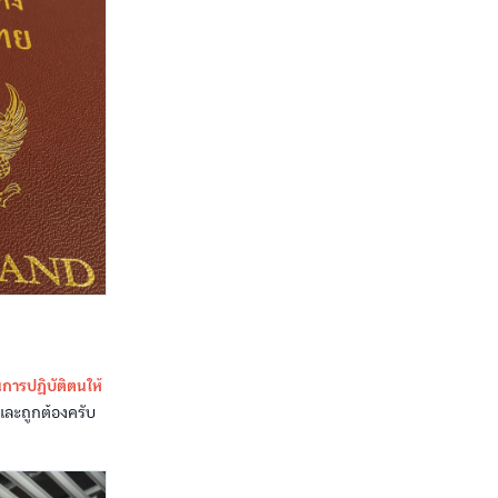
ารปฏิบัติตนให้
นและถูกต้องครับ