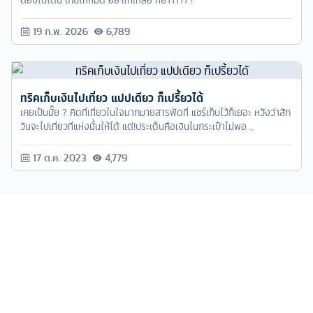
ต้องไปโดน เก็บให้หมด อย่าให้เหลือ หย๊าาาาา !
19 ก.พ. 2026
6,789
ทริคเก็บเงินไปเที่ยว แปปเดียว ก็เปรี้ยวได้
เคยเป็นมั๊ย ? คิดที่เที่ยวในใจมากมายสารพัดที่ แชร์เก็บไว้ก็เยอะ หวังว่าสัก
วันจะไปเที่ยวที่แห่งนั้นให้ได้ แต่!ประเด็นคือเงินในกระเป๋าไม่พอ ..
17 ต.ค. 2023
4,779