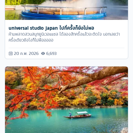
universal studio japan ไปกี่ครั้งก็ยังไม่พอ
ห้ามพลาดสวนสนุกยูนิเวอแแซล ได้ลองสักครั้งแล้วจะติดใจ บอกเลยว่า
ครั้งเดียวยังไงก็ไม่พ๊อออออ
20 ก.พ. 2026
6,693