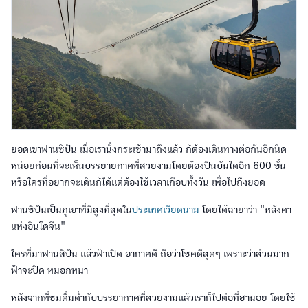
ยอดเขาฟานซิปัน เมื่อเรานั่งกระเช้ามาถึงแล้ว ก็ต้องเดินทางต่อกันอีกนิด
หน่อยก่อนที่จะเห็นบรรยายกาศที่สวยงามโดยต้องปีนบันไดอีก 600 ขั้น
หรือใครที่อยากจะเดินก็ได้แต่ต้องใช้เวลาเกือบทั้งวัน เพื่อไปถึงยอด
ฟานซิปันเป็นภูเขาที่มีสูงที่สุดใน
ประเทศเวียดนาม
โดยได้ฉายาว่า "หลังคา
แห่งอินโดจีน"
ใครที่มาฟานสิปัน แล้วฟ้าเปิด อากาศดี ถือว่าโชคดีสุดๆ เพราะว่าส่วนมาก
ฟ้าจะปิด หมอกหนา
หลังจากที่ชมดื่มด่ำกับบรรยากาศที่สวยงามแล้วเราก็ไปต่อที่ฮานอย โดยใช้