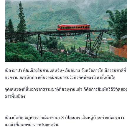
เมืองซาปา เป็นเมืองริมชายแดนจีน-เวียดนาม จังหวัดลาวไก มีธรรมชาติที่
สวยงาม และนักท่องเที่ยวจะนิยมมาชมวิวทิวทัศน์ของไร่นาขั้นบันได
จุดเด่นของที่นี่นอกจากธรรมชาติที่สวยงามแล้ว ก็คือการสัมผัสวิถีชีวิตของ
ชาวพื้นเมือง
เมืองกัตกัต อยู่ห่างจากเมืองซาปา 3 กิโลเมตร เป็นหมู่บ้านเก่าแก่ของชาว
เผ่าม้งที่อพยพมาจากประเทศจีน