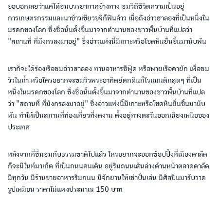
ขอบอกเลยว่าแค่ได้ชมบรรยากาศข้างทาง ชมวิถีชีวิตความเป็นอยู่
การเกษตรกรรมและนาข้าวเขียวขจีก็ฟินล้าว เมื่อถึงอ่าวฮาลองที่เป็นหนึ่งใน
มรดกของโลก ซึ่งชื่อนั้นตั้งขึ้นมาจากตำนานของชาวพื้นบ้านที่แปลว่า
"สถานที่ ที่มังกรลงมาอยู่" ซึ่งอ่าวแห่งนี้มีเกาะหรือโขดหินยื่นขึ้นมานับพัน
เราก็จะได้ร่องเรือชมอ่าวฮาลอง ทานอาหารซีฟู้ด หรือพายเรือคายัก เพื่อชม
วิวในถ้ำ หรือใครอยากจะชมวิวพระอาทิตย์ตกดินก็โรแมนติกสุดๆ ที่เป็น
หนึ่งในมรดกของโลก ซึ่งชื่อนั้นตั้งขึ้นมาจากตำนานของชาวพื้นบ้านที่แปล
ว่า "สถานที่ ที่มังกรลงมาอยู่" ซึ่งอ่าวแห่งนี้มีเกาะหรือโขดหินยื่นขึ้นมานับ
พัน ทำให้เป็นสถานที่ท่องเที่ยวที่งดงาม ตั้งอยู่ทางตะวันออกเฉียงเหนือของ
ประเทศ
หลังจากที่ชื่มชมกับธรรมชาติไปแล้ว ใครอยากจะออกช้อปปิ้งที่เมืองดาลัด
ก็จะมีไนท์มาเก็ต ที่เป็นถนนคนเดิน อยู่ริมถนนเส้นล่างด้านหน้าตลาดดาลัด
มีทุกวัน มีร้านขายอาหารริมถนน มีจักยานให้เช่าปั่นเล่น มีศิลปินมารับวาด
รูปเหมือน ราคาไม่แพงประมาณ 150 บาท