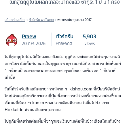
ในที่สุดฤดูใบไม้ผลิก็ใกล้จะมาถึงแล้ว ซากุระ 1 ปี มี 1 ครั้ง
บล็อกท่องเที่ยว
ทัวร์ครับ พาอัพเดต
พยากรณ์ซากุระบาน 2017
Praew
ทัวร์ครับ
5,903
20 ก.พ. 2026
พาอัพเดต
views
ในที่สุดฤดูใบไม้ผลิก็ใกล้จะมาถึงแล้ว ฤดูที่เราจะได้ดอกไม่ต่างๆนานาผลิ
ดอกให้เราได้เห็นกัน และเป็นฤดูของซากุระดอกไม้ที่เราสามารถได้เห็นแค่
1 ครั้งต่อปี และระยะเวลาของดอกซากุระก็จะบานเพียงแค่ 1 สัปดาห์
เท่านั้น
วันนี้ทัวร์ครับก็เลยมีพยายากรณ์จาก n-kishou.com ที่เป็นบริษัทยักษ์
ใหญ่ด้านอุตุนิยมวิทยาของญี่ปุ่น ซึ่งพยากรณ์ว่าจะเริ่มบานจากล่างขึ้นบน
เริ่มต้นที่เมือง Fukuoka ช่วงปลายเดือนมีนาคม ไล่ขึ้นไปยัง เกาะ
Hokkaido ช่วต้นเดือนพฤษภาคม
ไปดูกันที่เลยว่าแต่ละพื้นที่ซากุระจะเริ่มบานเต็มที่ในช่วงเดือนไหนกันบ้าง