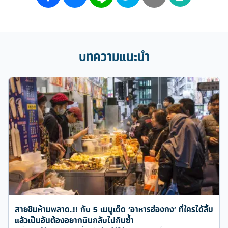
บทความแนะนำ
สายชิมห้ามพลาด..!! กับ 5 เมนูเด็ด ‘อาหารฮ่องกง’ ที่ใครได้ลิ้ม
แล้วเป็นอันต้องอยากบินกลับไปกินซ้ำ