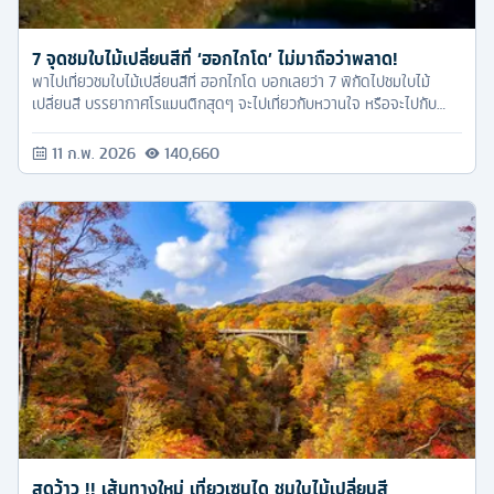
7 จุดชมใบไม้เปลี่ยนสีที่ ‘ฮอกไกโด’ ไม่มาถือว่าพลาด!
พาไปเที่ยวชมใบไม้เปลี่ยนสีที่ ฮอกไกโด บอกเลยว่า 7 พิกัดไปชมใบไม้
เปลี่ยนสี บรรยากาศโรแมนติกสุดๆ จะไปเที่ยวกับหวานใจ หรือจะไปกับ
ครอบครัวก็สนุกทั้งนั้นเลย
11 ก.พ. 2026
140,660
สุดว้าว !! เส้นทางใหม่ เที่ยวเซนได ชมใบไม้เปลี่ยนสี