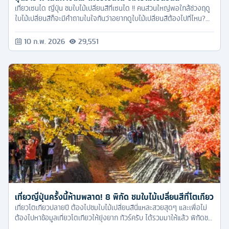
เที่ยวเซนได ญี่ปุ่น ชมใบไม้เปลี่ยนสีที่เซนได !! คนส่วนใหญ่พอใกล้ช่วงฤดู
ใบไม้เปลี่ยนสีก็จะมีคำถามในใจกันว่าอยากดูใบไม้เปลี่ยนสีต้องไปที่ไหน?
เชื่อว่าหลายคนต้องนึกถึงญี่ปุ่นเป็นประเทศแรกๆ เพราะด้วยอากาศ ความ
เป็นอยู่ วัฒนธรรม และที่สำคัญระยะเวลาเดินทางก็ไม่นานจนเกินไป รวมๆ
10 ก.พ. 2026
29,551
แล้วถือว่าเป็นประเทศที่บางคนไปซ้ำแล้วซ้ำอีก และอีกหนึ่งช่วงที่ไม่ควร
พลาดเลยก็คือช่วงฤดูใบไม้เปลี่ยนสี
เที่ยวญี่ปุ่นครั้งนี้ห้ามพลาด! 8 พิกัด ชมใบไม้เปลี่ยนสีที่โตเกียว
เที่ยวโตเกียวปลายปี ต้องไปชมใบไม้เปลี่ยนสีนี่แหละสวยสุดๆ และเพื่อไม่
ต้องไปหาข้อมูลเที่ยวโตเกียวให้ยุ่งยาก ทัวร์ครับ ได้รวมมาให้แล้ว พิกัดชม
ใบไม้เปลี่ยนสีสวยมากต้องตามไปสัมผัสให้ได้