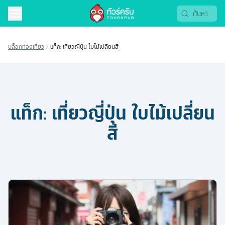
บล็อกท่องเที่ยว
แท็ก: เที่ยวญี่ปุ่น ใบไม้เปลี่ยนสี
แท็ก:
เที่ยวญี่ปุ่น ใบไม้เปลี่ยน
สี