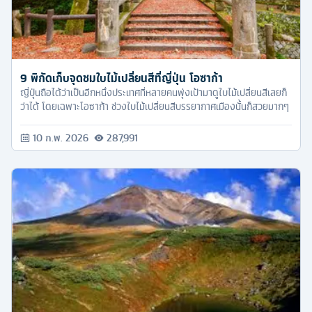
9 พิกัดเก็บจุดชมใบไม้เปลี่ยนสีที่ญี่ปุ่น โอซาก้า
ญี่ปุ่นถือได้ว่าเป็นอีกหนึ่งประเทศที่หลายคนพุ่งเป้ามาดูใบไม้เปลี่ยนสีเลยก็
ว่าได้ โดยเฉพาะโอซาก้า ช่วงใบไม้เปลี่ยนสีบรรยากาศเมืองนั้นก็สวยมากๆ
10 ก.พ. 2026
287,991