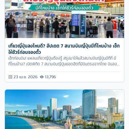
เที่ยวญี่ปุ่นลงไหนดี? อัปเดต 7 สนามบินญี่ปุ่นมีที่ไหนบ้าง เช็ก
ให้ชัวร์ก่อนจองตั๋ว
เช็กก่อนบิน! แพลนเที่ยวญี่ปุ่นต้องรู้ สรุปมาให้แล้วสนามบินญี่ปุ่นมีกี่ที่ มี
ที่ไหนบ้าง? เปิดพิกัด 7 สนามบินญี่ปุ่นยอดฮิตที่มีบินตรงจากไทย บินลง
ไหน นั่งรถไฟเข้าเมืองยังไง เที่ยวไหนต่อดี อ่านจบแพลนทริปได้เลย!
23 เม.ย. 2026
13,796