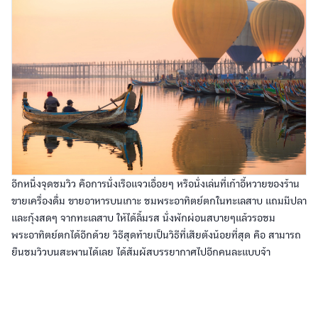
อีกหนึ่งจุดชมวิว คือการนั่งเรือแจวเอื่อยๆ หรือนั่งเล่นที่เก้าอี้หวายของร้าน
ขายเครื่องดื่ม ขายอาหารบนเกาะ ชมพระอาทิตย์ตกในทะเลสาบ แถมมีปลา
และกุ้งสดๆ จากทะเลสาบ ให้ได้ลิ้มรส นั่งพักผ่อนสบายๆแล้วรอชม
พระอาทิตย์ตกได้อีกด้วย วิธีสุดท้ายเป็นวิธีที่เสียตังน้อยที่สุด คือ สามารถ
ยืนชมวิวบนสะพานได้เลย ได้สัมผัสบรรยากาศไปอีกคนละแบบจ้า