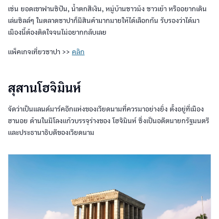
เช่น ยอดเขาฟานซิปัน, น้ำตกสีเงิน, หมู่บ้านชาวม้ง ชาวเย้า หรืออยากเดิน
เล่นชิลล์ๆ ในตลาดซาปาก็มีสินค้ามากมายให้ได้เลือกกัน รับรองว่าได้มา
เมืองนี้ต้องติดใจจนไม่อยากกลับเลย
แพ็คเกจเที่ยวซาปา >>
คลิก
สุสานโฮจิมินห์
จัดว่าเป็นแลนด์มาร์คอีกแห่งของเวียดนามที่ควรมาอย่างยิ่ง ตั้งอยู่ที่เมือง
ฮานอย ด้านในมีโลงแก้วบรรจุร่างของ โฮจิมินห์ ซึ่งเป็นอดีตนายกรัฐมนตรี
และประธานาธิบดีของเวียดนาม