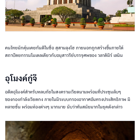
คนไทยมักคุ้นเคยกันดีในชื่อ สุสานลุงโฮ ภายนอกถูกสร้างขึ้นภายใต้
สถาปัตยกรรมโมเดลเดียวกับอนุสาวรีย์บรรจุศพของ วลาดิมีร์ เลนิน
อุโมงค์กู๋จี
อดีตอุโมงค์สำหรับหลบภัยในสงครามเวียดนามพร้อมที่ประชุมลับๆ
ของกองกำลังเวียตกง ภายในมีระบบกรองอากาศอันทรงประสิทธิภาพ มี
หลายชั้น พร้อมห้องต่างๆ มากมาย นับว่าทันสมัยมากในยุคดังกล่าว