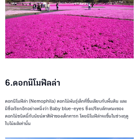
6.ดอกนีโมฟีลล่า
ดอกนีโมฟีล่า (Nemophila) ดอกไม้พันธุ์เล็กที่ขึ้นเลียบกับพื้นดิน และ
มีชื่อเรียกอีกอย่างหนึ่งว่า Baby blue-eyes ซึ่งเปรียบลักษณะของ
ดอกไม้ชนิดนี้กับนัยน์ตาสีฟ้าของเด็กทารก โดยนีโมฟีล่าจะขึ้นในช่วงฤดู
ใบไม้ผลิเท่านั้น