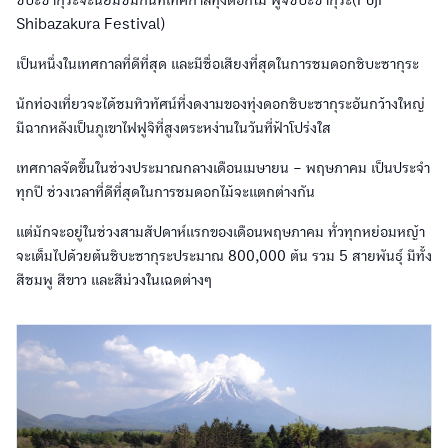
ชิบะซากุระจะนิยมชมกันที่เทศกาลทุ่งดอกไม้ ฟูจิชิบะซากุระ(Fuji
Shibazakura Festival)
เป็นหนึ่งในเทศกาลที่ดีที่สุด และมีชื่อเสียงที่สุดในการชมดอกชิบะซากุระ
นักท่องเที่ยวจะได้ชมทิวทัศน์ที่งดงามของทุ่งดอกชิบะซากุระอันกว้างใหญ่
มีฉากหลังเป็นภูเขาไฟฟูจิที่สูงตระหง่านในวันที่ฟ้าโปร่งใส
เทศกาลจัดขึ้นในช่วงประมาณกลางเดือนเมษายน – พฤษภาคม เป็นประจำ
ทุกปี ช่วงเวลาที่ดีที่สุดในการชมดอกไม้จะแตกต่างกัน
แต่มักจะอยู่ในช่วงสามสัปดาห์แรกของเดือนพฤษภาคม ทั่วทุกหย่อมหญ้า
จะเต็มไปด้วยต้นชิบะซากุระประมาณ 800,000 ต้น รวม 5 สายพันธุ์ มีทั้ง
สีชมพู สีขาว และสีม่วงในเฉดต่างๆ