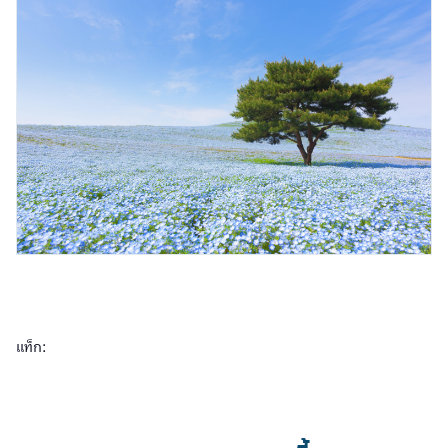
แท็ก: