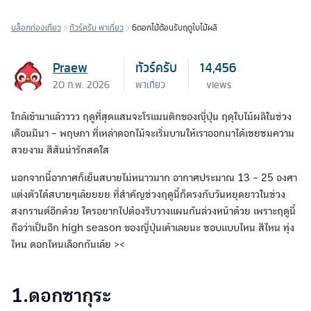
บล็อกท่องเที่ยว
ทัวร์ครับ พาเที่ยว
6ดอกไม้ต้อนรับฤดูใบไม้ผลิ
Praew
ทัวร์ครับ
14,456
20 ก.พ. 2026
พาเที่ยว
views
ใกล้เข้ามาแล้วววว ฤดูที่สุดแสนจะโรแมนติกของญุี่ปุ่น ฤดุใบไม้ผลิในช่วง
เดือนมีนา - พฤษภา ที่เหล่าดอกไม้จะเริ่มบานให้เราออกมาได้เชยชมความ
สวยงาม สีสันน่ารักสดใส
นอกจากนี้อากาศก็เย็นสบายไม่หนาวมาก อากาศประมาณ 13 - 25 องศา
แต่งตัวได้สบายๆเล้ยยยย ที่สำคัญช่วงฤดูนี้ก็ตรงกับวันหยุดยาวในช่วง
สงกรานต์อีกด้วย ใครอยากไปต้องรีบวางแผนกันล่วงหน้าด้วย เพราะฤดูนี้
ถือว่าเป็นอีก high season ของญี่ปุ่นเค้าเลยนะ ชอบแบบไหน สีไหน ทุ่ง
ไหน ดอกไหนเลือกกันเล้ย ><
1.ดอกซากุระ