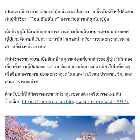
เป็นดอกไม้ประจำชาติของญี่ปุ่น ช่วงเวลาในการบาน ซึ่งพันธ์ทั่วๆไปคือสาย
พันธุ์ที่มีชื่อว่า “โซเมอิโยชิโนะ” เพราะมีอยู่มากที่สุดในญี่ปุ่น
เมื่อถึงฤดูใบไม้ผลิที่ดอกซากุระบานช่วงเดือนมีนาคม-เมษายน ประเทศ
ญี่ปุ่นจะจัดงานที่เรียกว่า ฮานามิ(Hanami) หรืองานชมดอกซากุระตาม
สถานที่ต่างๆทั่วประเทศ
ทำให้ช่วงซากุระบานเป็นอีกหนึ่งฤดูกาลท่องเที่ยวหลักของญี่ปุ่น มีนักท่อง
เที่ยวทั้งชาวญี่ปุ่นและชาวต่างชาติมากมายเดินทางท่องเที่ยวไปในที่ต่างๆ
เพื่อชื่นชมความงามของดอกซากุระ โดยเฉพาะบริเวณ ปราสาท, วัด, และ
สวนสาธารณะต่างๆ
สำหรับปีนี้ก็ได้มีตารางพยากรณ์ซากุระออกแล้ว เตรียมวางแผนกัน
ไำด้เล้ยย
https://tourkrub.co/blog/sakura-forecast-2017/