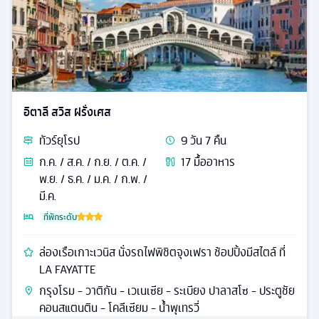
อิตาลี สวิส ฝรั่งเศส
ทัวร์
ยุโรป
9
วัน
7
คืน
ก.ค. / ส.ค. / ก.ย. / ต.ค. /
17
มื้ออาหาร
พ.ย. / ธ.ค. / ม.ค. / ก.พ. /
มี.ค.
ที่พักระดับ
ล่องเรือเกาะเวนิส นั่งรถไฟพิชิตจุงเฟรา ช้อปปิ้งมีสไตล์ ที่
LA FAYATTE
กรุงโรม - วาติกัน - เวเนเซีย - ระเบียง ปาลาสโซ - ประตูชัย
คอนสแตนติน - โคลีเซียม - น้ำพุเทรวี่