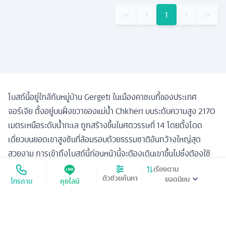
‹‹
‹
1
›
››
โบสถ์นี้อยู่ใกล้กับหมู่บ้าน Gergeti ในเมืองคาชเบกี้ของประเทศ
จอร์เจีย ตั้งอยู่บนฝั่งขวาของแม่น้ำ Chkheri บนระดับความสูง 2170
เมตรเหนือระดับน้ำทะเล ถูกสร้างขึ้นในศตวรรษที่ 14 โดยตั้งโดด
เดี่ยวบนยอดเขาสูงชันที่ล้อมรอบด้วยธรรมชาติอันกว้างใหญ่สุด
สวยงาม การเข้าถึงโบสถ์นี้ก่อนหน้านี้จะต้องเดินเขาขึ้นไปซึ่งต้องใช้
เวลาประมาณ 2 ชั่วโมง กระทั่งในธันวาคม 2018 มีการทำถนน
เรียงตาม
ตัวช่วยค้นหา
โทรถาม
คุยไลน์
ลาดยางขึ้นไป ให้พาหนะอย่างรถยนต์สามารถเข้าถึงได้ในเวลาไม่กี่
นาที