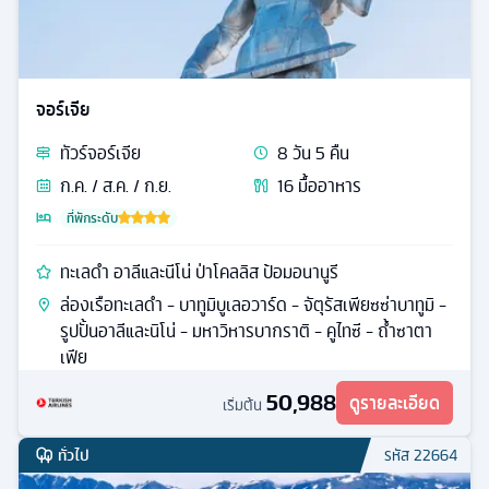
จอร์เจีย
ทัวร์
จอร์เจีย
8
วัน
5
คืน
ก.ค. / ส.ค. / ก.ย.
16
มื้ออาหาร
ที่พักระดับ
ทะเลดำ อาลีและนีโน่ ป่าโคลลิส ป้อมอนานูรี
ล่องเรือทะเลดำ - บาทูมิบูเลอวาร์ด - จัตุรัสเพียซซ่าบาทูมิ -
รูปปั้นอาลีและนิโน่ - มหาวิหารบากราติ - คูไทซี - ถ้ำซาตา
เฟีย
50,988
ดูรายละเอียด
เริ่มต้น
ทั่วไป
รหัส
22664