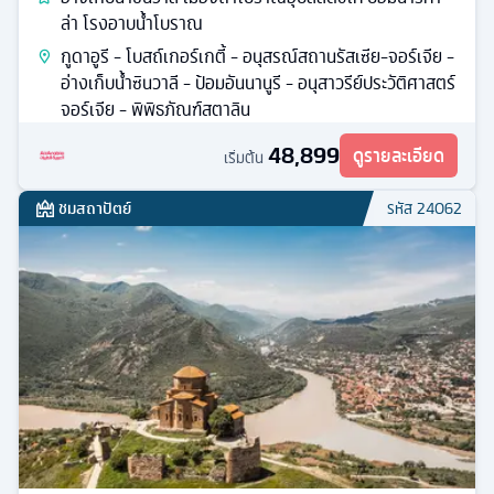
ล่า โรงอาบน้ำโบราณ
กูดาอูรี - โบสถ์เกอร์เกตี้ - อนุสรณ์สถานรัสเซีย-จอร์เจีย -
อ่างเก็บน้ำซินวาลี - ป้อมอันนานูรี - อนุสาวรีย์ประวัติศาสตร์
จอร์เจีย - พิพิธภัณฑ์สตาลิน
48,899
ดูรายละเอียด
เริ่มต้น
ชมสถาปัตย์
รหัส
24062