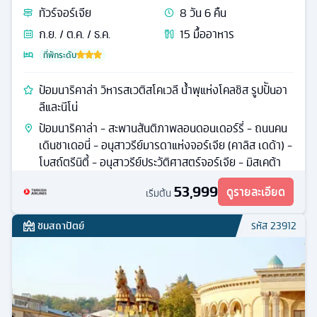
ทัวร์
จอร์เจีย
8
วัน
6
คืน
ก.ย. / ต.ค. / ธ.ค.
15
มื้ออาหาร
ที่พักระดับ
ป้อมนาริคาล่า วิหารสเวติสโคเวลี น้ำพุแห่งโคลชิส รูปป้ันอา
ลีและนีโน่
ป้อมนาริคาล่า - สะพานสันติภาพลอนดอนเดอร์รี่ - ถนนคน
เดินชาเดอนี่ - อนุสาวรีย์มารดาแห่งจอร์เจีย (คาลิส เดด้า) -
โบสถ์ตรีนิตี้ - อนุสาวรีย์ประวัติศาสตร์จอร์เจีย - มิสเคต้า
53,999
ดูรายละเอียด
เริ่มต้น
ชมสถาปัตย์
รหัส
23912