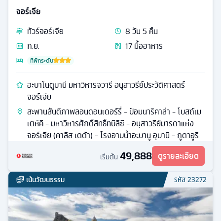
จอร์เจีย
ทัวร์
จอร์เจีย
8
วัน
5
คืน
ก.ย.
17
มื้ออาหาร
ที่พักระดับ
อะบาโนตูบานี มหาวิหารจวารี อนุสาวรีย์ประวัติศาสตร์
จอร์เจีย
สะพานสันติภาพลอนดอนเดอร์รี่ - ป้อมนาริคาล่า - โบสถ์เม
เตห์คี - มหาวิหารศักดิ์สิทธิ์ทบิลิซี - อนุสาวรีย์มารดาแห่ง
จอร์เจีย (คาลิส เดด้า) - โรงอาบน้ำอะบานู อุบานิ - กูดาอูรี
49,888
ดูรายละเอียด
เริ่มต้น
เน้นวัฒนธรรม
รหัส
23272