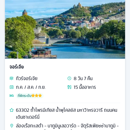
จอร์เจีย
ทัวร์
จอร์เจีย
8
วัน
7
คืน
ก.ค. / ส.ค. / ก.ย.
15
มื้ออาหาร
ที่พักระดับ
63302 ถ้ำโพรมีเทียส น้ำพุโคลซิส มหาวิาหรจวารี ถนนคน
เดินชาเดอร์นี่
ล่องเรือทะเลดำ - บาทูมิบูเลอวาร์ด - จัตุรัสเพียซซ่าบาทูมิ -