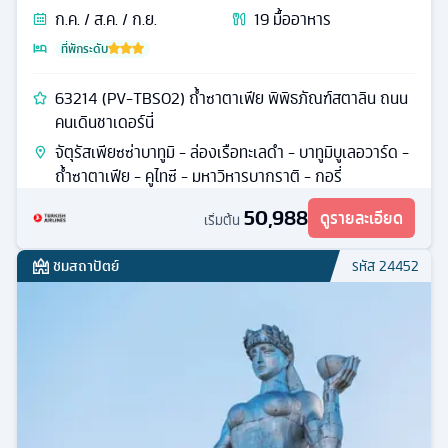
ก.ค. / ส.ค. / ก.ย.
19
มื้ออาหาร
ที่พักระดับ
63214 (PV-TBS02) ถ้ำซาตาเฟีย พิพิธภัณฑ์สตาลิน ถนน
คนเดินชาเดอร์นี่
จัตุรัสเพียซซ่าบาทูมิ - ล่องเรือทะเลดำ - บาทูมิบูเลอวาร์ด -
ถ้ำซาตาเฟีย - คูไทซี - มหาวิหารบากราติ - กอรี่
50,988
ดูรายละเอียด
เริ่มต้น
ชมสถาปัตย์
รหัส
24452