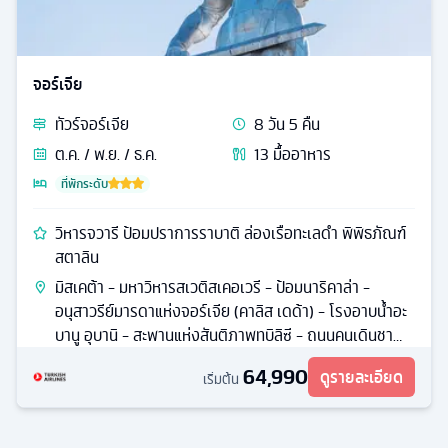
จอร์เจีย
ทัวร์
จอร์เจีย
8
วัน
5
คืน
ต.ค. / พ.ย. / ธ.ค.
13
มื้ออาหาร
ที่พักระดับ
วิหารจวารี ป้อมปราการราบาติ ล่องเรือทะเลดำ พิพิธภัณฑ์
สตาลิน
มิสเคต้า - มหาวิหารสเวติสเคอเวรี - ป้อมนาริคาล่า -
อนุสาวรีย์มารดาแห่งจอร์เจีย (คาลิส เดด้า) - โรงอาบน้ำอะ
บานู อุบานิ - สะพานแห่งสันติภาพทบิลิซี - ถนนคนเดินชา
เดอนี่
64,990
ดูรายละเอียด
เริ่มต้น