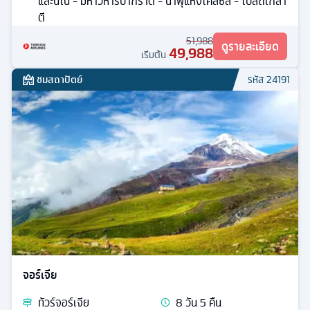
และนิโน่ - มหาวิหารบากราติ - น้ำพุแห่งโคลซิส - โบสถ์เกลา
ตี
51,988
ดูรายละเอียด
49,988
เริ่มต้น
ชมสถาปัตย์
รหัส
24191
จอร์เจีย
ทัวร์
จอร์เจีย
8
วัน
5
คืน