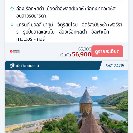
ล่องเรือทะเลดำ เมืองถ้ำอัพลิสต์ชิเคห์ เทือกเขาคอเคซัส
อนุสาวรีย์มารดา
แกรนด์ มอลล์ บาทูมี่ - จัตุรัสยุโรป - จัตุรัสเปียซซ่า เฟอร์รา
รี่ - รูปปั้นอาลีและนิโน่ - ล่องเรือทะเลดำ - อัลฟาเบ็ท
ทาวเวอร์ - กอรี่
65,900
ดูรายละเอียด
56,900
เริ่มต้น
เน้นวัฒนธรรม
รหัส
24715