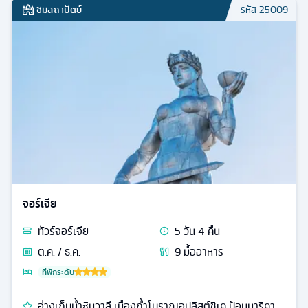
ชมสถาปัตย์
รหัส
25009
จอร์เจีย
ทัวร์
จอร์เจีย
5
วัน
4
คืน
ต.ค. / ธ.ค.
9
มื้ออาหาร
ที่พักระดับ
อ่างเก็บน้ำซินวาลี เมืองถ้ำโบราณอุปลิสต์ชิเค ป้อมนาริคา