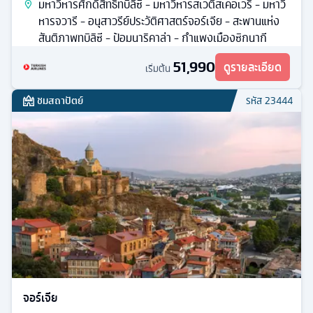
มหาวิหารศักดิ์สิทธิ์ทบิลิซี - มหาวิหารสเวติสเคอเวรี - มหาวิ
หารจวารี - อนุสาวรีย์ประวัติศาสตร์จอร์เจีย - สะพานแห่ง
สันติภาพทบิลิซี - ป้อมนาริคาล่า - กำแพงเมืองซิกนากี
51,990
ดูรายละเอียด
เริ่มต้น
ชมสถาปัตย์
รหัส
23444
จอร์เจีย