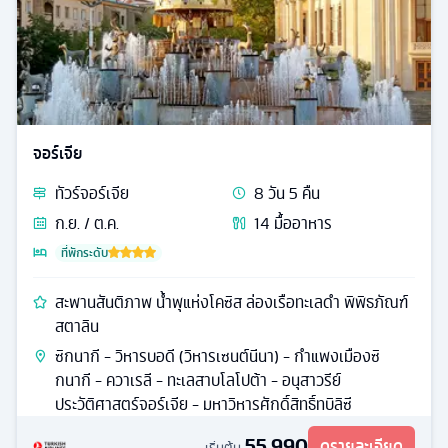
จอร์เจีย
ทัวร์
จอร์เจีย
8
วัน
5
คืน
ก.ย. / ต.ค.
14
มื้ออาหาร
ที่พักระดับ
สะพานสันติภาพ น้ำพุแห่งโคซิส ล่องเรือทะเลดำ พิพิธภัณฑ์
สตาลิน
ซิกนากี - วิหารบอดี (วิหารเซนต์นีนา) - กำแพงเมืองซิ
กนากี - ควาเรลี - ทะเลสาบโลโปต้า - อนุสาวรีย์
ประวัติศาสตร์จอร์เจีย - มหาวิหารศักดิ์สิทธิ์ทบิลิซี
55,990
ดูรายละเอียด