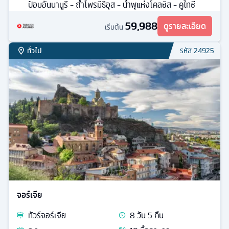
ป้อมอันนานูรี - ถ้ำโพรมีธีอุส - น้ำพุแห่งโคลซิส - คูไทซี
59,988
ดูรายละเอียด
เริ่มต้น
ทั่วไป
รหัส
24925
จอร์เจีย
ทัวร์
จอร์เจีย
8
วัน
5
คืน