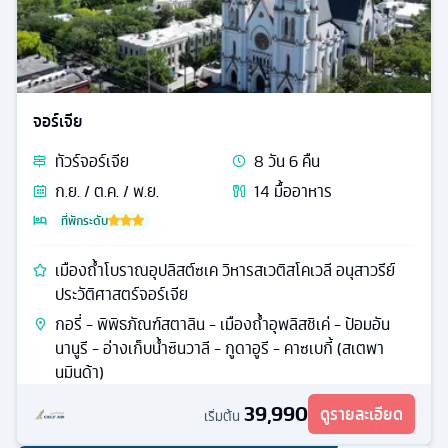
จอร์เจีย
ทัวร์
จอร์เจีย
8
วัน
6
คืน
ก.ย. / ต.ค. / พ.ย.
14
มื้ออาหาร
ที่พักระดับ
เมืองถ้ำโบราณอุปลิสต์ซเค วิหารสเวติสโคเวลี อนุสาวรีย์
ประวัติศาสตร์จอร์เจีย
กอรี่ - พิพิธภัณฑ์สตาลิน - เมืองถ้ำอุพลิสชิเค่ - ป้อมอัน
นานูรี - อ่างเก็บน้ำซินวาลี - กูดาอูรี - คาซเบกี้ (สเตพา
นมินด้า)
39,990
ดูรายละเอียด
เริ่มต้น