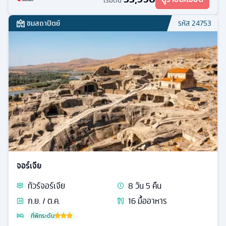
เริ่มต้น
ชมสถาปัตย์
รหัส
24753
จอร์เจีย
ทัวร์
จอร์เจีย
8
วัน
5
คืน
ก.ย. / ต.ค.
16
มื้ออาหาร
ที่พักระดับ