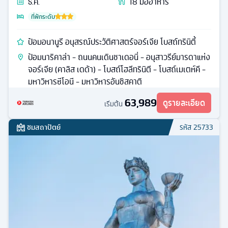
ธ.ค.
18
มื้ออาหาร
ที่พักระดับ
ป้อมอนานูรี อนุสรณ์ประวัติศาสตร์จอร์เจีย โบสถ์ทรินิตี้
ป้อมนาริคาล่า - ถนนคนเดินชาเดอนี่ - อนุสาวรีย์มารดาแห่ง
จอร์เจีย (คาลิส เดด้า) - โบสถ์โฮลีทรินิตี - โบสถ์เมเตห์คี -
มหาวิหารซีโอนี - มหาวิหารอันชิสคาติ
63,989
ดูรายละเอียด
เริ่มต้น
ชมสถาปัตย์
รหัส
25733