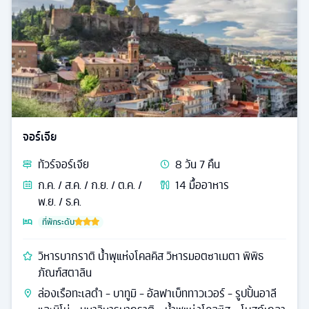
จอร์เจีย
ทัวร์
จอร์เจีย
8
วัน
7
คืน
ก.ค. / ส.ค. / ก.ย. / ต.ค. /
14
มื้ออาหาร
พ.ย. / ธ.ค.
ที่พักระดับ
วิหารบากราติ น้ำพุแห่งโคลคิส วิหารมอตซาเมตา พิพิธ
ภัณฑ์สตาลิน
ล่องเรือทะเลดำ - บาทูมิ - อัลฟาเบ็ททาวเวอร์ - รูปปั้นอาลี