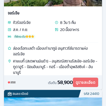
จอร์เจีย
ทัวร์
จอร์เจีย
8
วัน
5
คืน
ส.ค. / ก.ย.
20
มื้ออาหาร
ที่พักระดับ
ล่องเรือทะเลดำ เมืองเก่าบาทูมิ อนุสาวรีย์มารดาแห่ง
จอร์เจีย
คาซเบกี้ (สเตพานมินด้า) - อนุสรณ์สถานรัสเซีย-จอร์เจีย -
กูดาอูรี - ป้อมอันนานูรี - กอรี่ - เมืองถ้ำอุพลิสชิเค่ - อัน
นานูรี
58,900
ดูรายละเอียด
เริ่มต้น
ชมสถาปัตย์
รหัส
24410