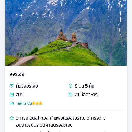
จอร์เจีย
ทัวร์
จอร์เจีย
8
วัน
5
คืน
ส.ค.
21
มื้ออาหาร
ที่พักระดับ
วิหารสเวติสโคเวลี กำแพงเมืองโบราณ วิหารจวารี
อนุสาวรีย์ประวัติศาสตร์จอร์เจีย