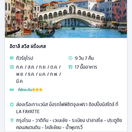
อิตาลี สวิส ฝรั่งเศส
ทัวร์
ยุโรป
9
วัน
7
คืน
ก.ค. / ส.ค. / ก.ย. / ต.ค. /
17
มื้ออาหาร
พ.ย. / ธ.ค. / ม.ค. / ก.พ. /
มี.ค.
ที่พักระดับ
ล่องเรือเกาะเวนิส นั่งรถไฟพิชิตจุงเฟรา ช้อปปิ้งมีสไตล์ ที่
LA FAYATTE
กรุงโรม - วาติกัน - เวเนเซีย - ระเบียง ปาลาสโซ - ประตูชัย
คอนสแตนติน - โคลีเซียม - น้ำพุเทรวี่