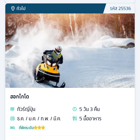
ทั่วไป
รหัส
25536
ฮอกไกโด
ทัวร์
ญี่ปุ่น
5
วัน
3
คืน
ธ.ค. / ม.ค. / ก.พ. / มี.ค.
5
มื้ออาหาร
ที่พักระดับ