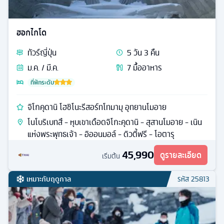
ฮอกไกโด
ทัวร์
ญี่ปุ่น
5
วัน
3
คืน
ม.ค. / มี.ค.
7
มื้ออาหาร
ที่พักระดับ
จิโกคุดานิ โฮชิโนะรีสอร์ทโทมามุ อุทยานโมอาย
โนโบริเบทสึ - หุบเขาเดือดจิโกะคุดานิ - สุสานโมอาย - เนิน
แห่งพระพุทธเจ้า - อิออนมอล์ - ดิวตี้ฟรี - โอตารุ
45,990
ดูรายละเอียด
เริ่มต้น
เหมาะกับฤดูกาล
รหัส
25813