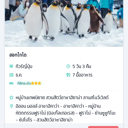
ฮอกไกโด
ทัวร์
ญี่ปุ่น
5
วัน
3
คืน
ธ.ค.
7
มื้ออาหาร
ที่พักระดับ
หมู่บ้านเทพนิยาย สวนสัตว์อาซาฮิยาม่า ลานสโนว์เวิลด์
อิออน มอลล์ อาซาฮิคาว่า - อาซาฮิคาว่า - หมู่บ้าน
หัตถกรรมฟูราโน่ (นิงเกิ้ลเทอเรส) - ฟูราโน่ - ย่านซูซูกิโนะ
- ซัปโปโร - สวนสัตว์อาซาฮิยาม่า