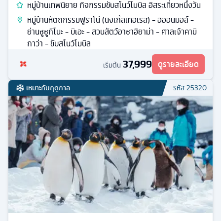
หมู่บ้านเทพนิยาย กิจกรรมขับสโนว์โมบิล อิสระเที่ยวหนึ่งวัน
หมู่บ้านหัตถกรรมฟูราโน่ (นิงเกิ้ลเทอเรส) - อิออนมอล์ -
ย่านซูซูกิโนะ - บิเอะ - สวนสัตว์อาซาฮิยาม่า - ศาลเจ้าคามิ
กาว่า - ขับสโนว์โมบิล
37,999
ดูรายละเอียด
เริ่มต้น
เหมาะกับฤดูกาล
รหัส
25320