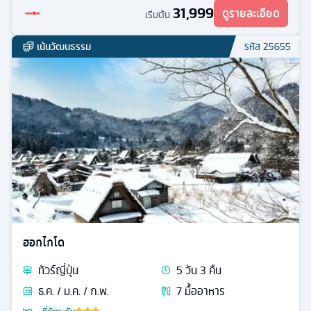
หุบเขาเดือดจิโกะคุดานิ
31,999
ดูรายละเอียด
เริ่มต้น
เน้นวัฒนธรรม
รหัส
25655
ฮอกไกโด
ทัวร์
ญี่ปุ่น
5
วัน
3
คืน
ธ.ค. / ม.ค. / ก.พ.
7
มื้ออาหาร