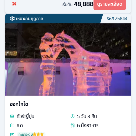
48,888
ดูรายละเอียด
เริ่มต้น
เหมาะกับฤดูกาล
รหัส
25844
ฮอกไกโด
ทัวร์
ญี่ปุ่น
5
วัน
3
คืน
ธ.ค.
6
มื้ออาหาร
ที่พักระดับ