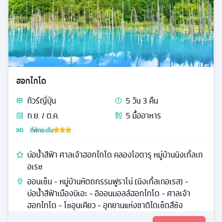
ฮอกไกโด
ทัวร์
ญี่ปุ่น
5
วัน
3
คืน
ก.ย. / ต.ค.
5
มื้ออาหาร
ที่พักระดับ
บ่อน้ำสีฟ้า ศาลเจ้าฮอกไกโด คลองโอตารุ หมู่บ้านนิงเกิ้ลเท
อเรซ
ออนเซ็น - หมู่บ้านหัตถกรรมฟูราโน่ (นิงเกิ้ลเทอเรส) -
บ่อน้ำสีฟ้าเมืองบิเอะ - อิออนมอลล์ฮอกไกโด - ศาลเจ้า
ฮอกไกโด - โซอุนเคียว - อุทยานแห่งชาติไดเซ็ตสึซัง