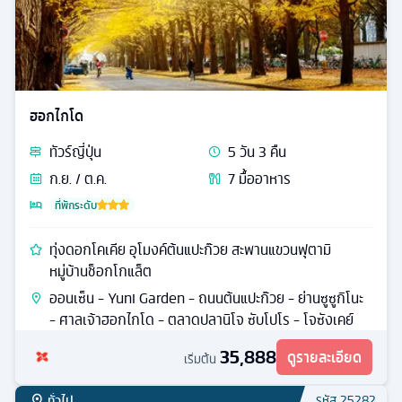
ฮอกไกโด
ทัวร์
ญี่ปุ่น
5
วัน
3
คืน
ก.ย. / ต.ค.
7
มื้ออาหาร
ที่พักระดับ
ทุ่งดอกโคเคีย อุโมงค์ต้นแปะก๊วย สะพานแขวนฟุตามิ
หมู่บ้านช็อกโกแล็ต
ออนเซ็น - Yuni Garden - ถนนต้นแปะก๊วย - ย่านซูซูกิโนะ
- ศาลเจ้าฮอกไกโด - ตลาดปลานิโจ ซับโปโร - โจซังเคย์
35,888
ดูรายละเอียด
เริ่มต้น
ทั่วไป
รหัส
25282