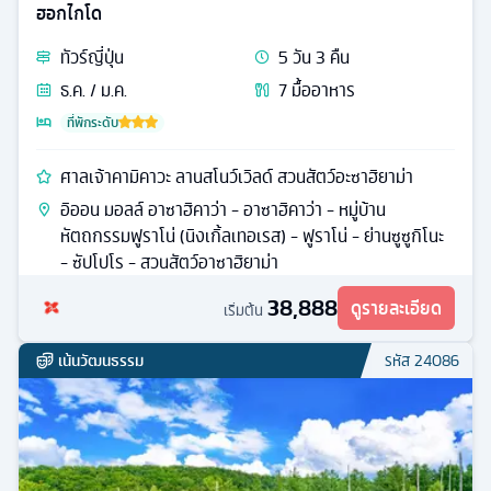
ฮอกไกโด
ทัวร์
ญี่ปุ่น
5
วัน
3
คืน
ธ.ค. / ม.ค.
7
มื้ออาหาร
ที่พักระดับ
ศาลเจ้าคามิคาวะ ลานสโนว์เวิลด์ สวนสัตว์อะซาฮิยาม่า
อิออน มอลล์ อาซาฮิคาว่า - อาซาฮิคาว่า - หมู่บ้าน
หัตถกรรมฟูราโน่ (นิงเกิ้ลเทอเรส) - ฟูราโน่ - ย่านซูซูกิโนะ
- ซัปโปโร - สวนสัตว์อาซาฮิยาม่า
38,888
ดูรายละเอียด
เริ่มต้น
เน้นวัฒนธรรม
รหัส
24086