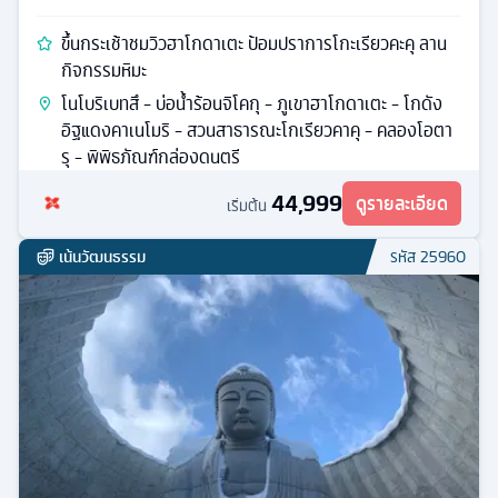
ขึ้นกระเช้าชมวิวฮาโกดาเตะ ป้อมปราการโกะเรียวคะคุ ลาน
กิจกรรมหิมะ
โนโบริเบทสึ - บ่อน้ำร้อนจิโคกุ - ภูเขาฮาโกดาเตะ - โกดัง
อิฐแดงคาเนโมริ - สวนสาธารณะโกเรียวคาคุ - คลองโอตา
รุ - พิพิธภัณฑ์กล่องดนตรี
44,999
ดูรายละเอียด
เริ่มต้น
เน้นวัฒนธรรม
รหัส
25960