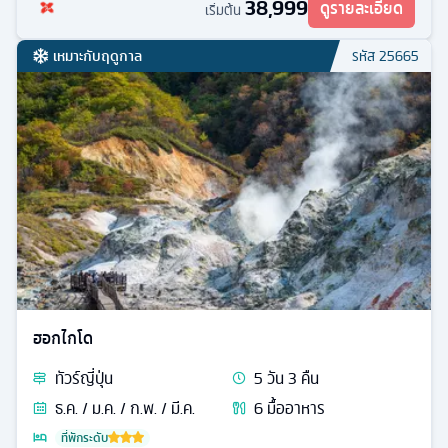
38,999
ดูรายละเอียด
เริ่มต้น
เหมาะกับฤดูกาล
รหัส
25665
ฮอกไกโด
ทัวร์
ญี่ปุ่น
5
วัน
3
คืน
ธ.ค. / ม.ค. / ก.พ. / มี.ค.
6
มื้ออาหาร
ที่พักระดับ