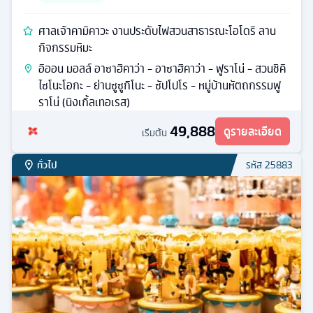
ศาลเจ้าคามิคาวะ งานประดับไฟสวนสาธารณะโอโดริ ลาน
กิจกรรมหิมะ
อิออน มอลล์ อาซาฮิคาว่า - อาซาฮิคาว่า - ฟูราโน่ - สวนชิคิ
ไซโนะโอกะ - ย่านซูซูกิโนะ - ซัปโปโร - หมู่บ้านหัตถกรรมฟู
ราโน่ (นิงเกิ้ลเทอเรส)
49,888
ดูรายละเอียด
เริ่มต้น
ทั่วไป
รหัส
25883