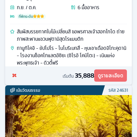
ก.ย. / ต.ค.
6
มื้ออาหาร
ที่พักระดับ
สัมผัสบรรยกาศใบไม้เปลี่ยนสี ขอพรศาลเจ้าฮอกไกโด ถ่าย
ภาพสะพานแขวนฟุตามิสุดโรแมนติก
ทานูกิโคจิ - ซัปโปโร - โนโบริเบทสึ - หุบเขาเดือดจิโกะคุดานิ
- โรงงานช็อคโกแลตอิชิยะ (ชิโรอิ โคบิโตะ) - เนินแห่ง
พระพุทธเจ้า - ดิวตี้ฟรี
35,888
ดูรายละเอียด
เริ่มต้น
เน้นวัฒนธรรม
รหัส
24631