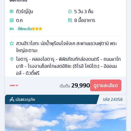
ทัวร์
ญี่ปุ่น
5
วัน
3
คืน
ต.ค.
8
มื้ออาหาร
ที่พักระดับ
สวนฮิราโอกะ บ่อน้ำพุร้อนโจซังเค สะพานแขวนฟุตามิ พระ
ใหญ่อะตามะ
โอตารุ - คลองโอตารุ - พิพิธภัณฑ์กล่องดนตรี - ถนนซาไก
มาชิ - โรงงานช็อคโกแลตอิชิยะ (ชิโรอิ โคบิโตะ) - อิออนม
อล์ - ดิวตี้ฟรี
29,990
ดูรายละเอียด
เริ่มต้น
เน้นผจญภัย
รหัส
24358