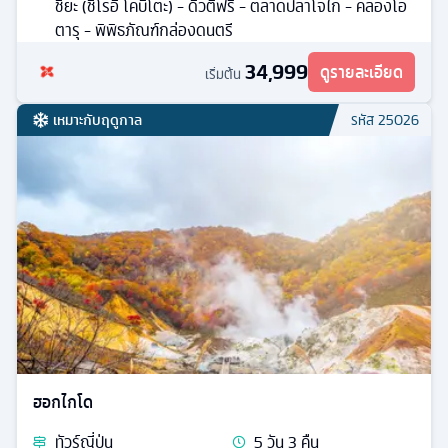
ชิยะ (ชิโรอิ โคบิโตะ) - ดิวตี้ฟรี - ตลาดปลาโจไก - คลองโอ
ตารุ - พิพิธภัณฑ์กล่องดนตรี
34,999
ดูรายละเอียด
เริ่มต้น
เหมาะกับฤดูกาล
รหัส
25026
ฮอกไกโด
ทัวร์
ญี่ปุ่น
5
วัน
3
คืน