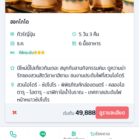
ฮอกไกโด
ทัวร์
ญี่ปุ่น
5
วัน
3
คืน
ธ.ค.
6
มื้ออาหาร
ที่พักระดับ
ปีใหม่นี้ไปเที่ยวกันเถอะ สนุกกับลานกิจกรรมหิมะ ดูความน่า
รักของสวนสัตว์อาซาฮิยามะ ชมงานประดับไฟที่สวนโอโดริ
สวนโอโดริ - ซัปโปโร - พิพิธภัณฑ์กล่องดนตรี - คลองโอ
ตารุ - โอตารุ - นาฬิกาไอน้ำโบราณ - เทศกาลประดับไฟ
หน้าหนาวซัปโปโร
49,888
ดูรายละเอียด
เริ่มต้น
เรียงตาม