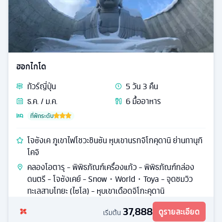
ฮอกไกโด
ทัวร์
ญี่ปุ่น
5
วัน
3
คืน
ธ.ค. / ม.ค.
6
มื้ออาหาร
ที่พักระดับ
โจซังเค ภูเขาไฟโชวะชินซัน หุบเขานรกจิโกคุดานิ ย่านทานุกิ
โคจิ
คลองโอตารุ - พิพิธภัณฑ์เครื่องแก้ว - พิพิธภัณฑ์กล่อง
ดนตรี - โจซังเคย์ - Snow・World・Toya - จุดชมวิว
ทะเลสาบโทยะ (ไซโล) - หุบเขาเดือดจิโกะคุดานิ
37,888
ดูรายละเอียด
เริ่มต้น