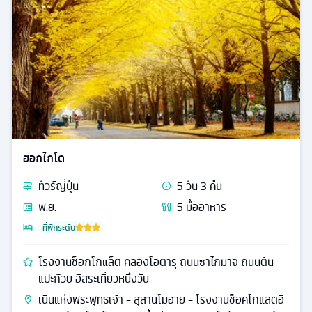
ฮอกไกโด
ทัวร์
ญี่ปุ่น
5
วัน
3
คืน
พ.ย.
5
มื้ออาหาร
ที่พักระดับ
โรงงานช็อกโกแล็ต คลองโอตารุ ถนนซาไกมาจิ ถนนต้น
แปะก๊วย อิสระเที่ยวหนึ่งวัน
เนินแห่งพระพุทธเจ้า - สุสานโมอาย - โรงงานช็อคโกแลตอิ