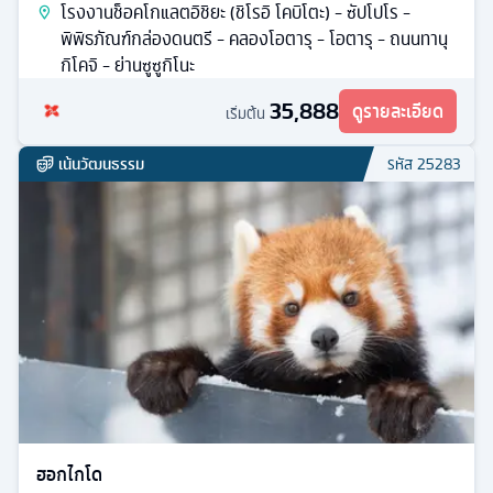
โรงงานช็อคโกแลตอิชิยะ (ชิโรอิ โคบิโตะ) - ซัปโปโร -
พิพิธภัณฑ์กล่องดนตรี - คลองโอตารุ - โอตารุ - ถนนทานุ
กิโคจิ - ย่านซูซูกิโนะ
35,888
ดูรายละเอียด
เริ่มต้น
เน้นวัฒนธรรม
รหัส
25283
ฮอกไกโด