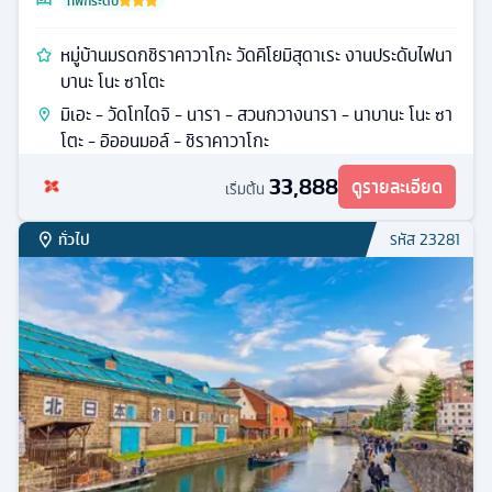
ที่พักระดับ
หมู่บ้านมรดกชิราคาวาโกะ วัดคิโยมิสุดาเระ งานประดับไฟนา
บานะ โนะ ซาโตะ
มิเอะ - วัดโทไดจิ - นารา - สวนกวางนารา - นาบานะ โนะ ซา
โตะ - อิออนมอล์ - ชิราคาวาโกะ
33,888
ดูรายละเอียด
เริ่มต้น
ทั่วไป
รหัส
23281