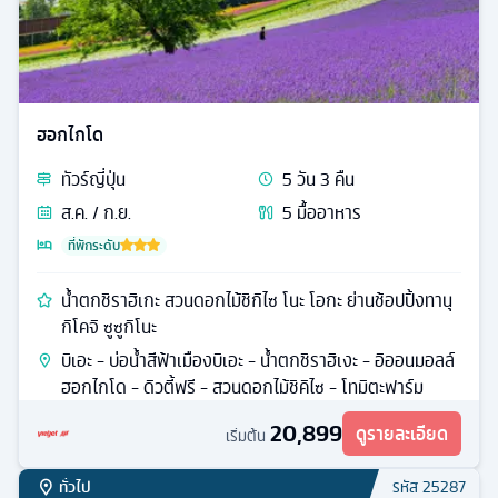
ฮอกไกโด
ทัวร์
ญี่ปุ่น
5
วัน
3
คืน
ส.ค. / ก.ย.
5
มื้ออาหาร
ที่พักระดับ
น้ำตกชิราฮิเกะ สวนดอกไม้ชิกิไซ โนะ โอกะ ย่านช้อปปิ้งทานุ
กิโคจิ ซูซูกิโนะ
บิเอะ - บ่อน้ำสีฟ้าเมืองบิเอะ - น้ำตกชิราฮิเงะ - อิออนมอลล์
ฮอกไกโด - ดิวตี้ฟรี - สวนดอกไม้ชิคิไซ - โทมิตะฟาร์ม
20,899
ดูรายละเอียด
เริ่มต้น
ทั่วไป
รหัส
25287