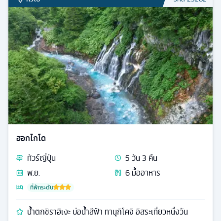
ฮอกไกโด
ทัวร์
ญี่ปุ่น
5
วัน
3
คืน
พ.ย.
6
มื้ออาหาร
ที่พักระดับ
น้ำตกชิราฮิเงะ บ่อน้ำสีฟ้า ทานุกิโคจิ อิสระเที่ยวหนึ่งวัน