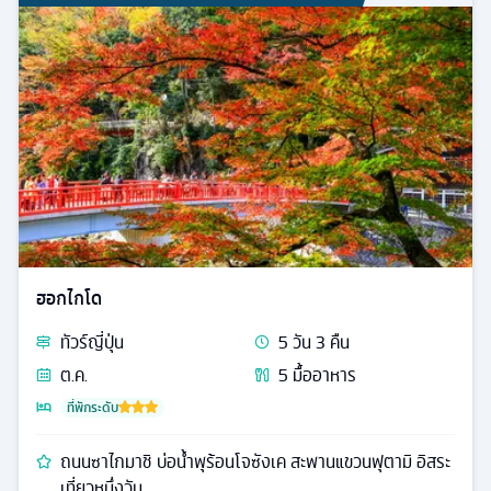
ฮอกไกโด
ทัวร์
ญี่ปุ่น
5
วัน
3
คืน
ต.ค.
5
มื้ออาหาร
ที่พักระดับ
ถนนซาไกมาชิ บ่อน้ำพุร้อนโจซังเค สะพานแขวนฟุตามิ อิสระ
เที่ยวหนึ่งวัน