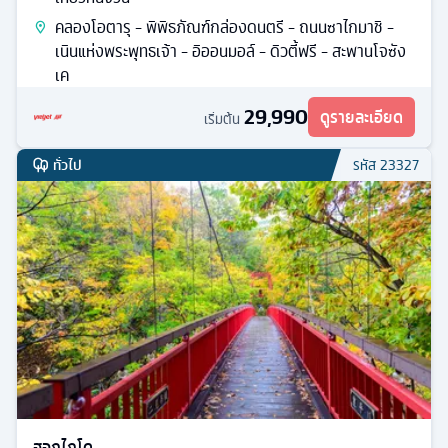
คลองโอตารุ - พิพิธภัณฑ์กล่องดนตรี - ถนนซาไกมาชิ -
เนินแห่งพระพุทธเจ้า - อิออนมอล์ - ดิวตี้ฟรี - สะพานโจซัง
เค
29,990
ดูรายละเอียด
เริ่มต้น
ทั่วไป
รหัส
23327
ฮอกไกโด