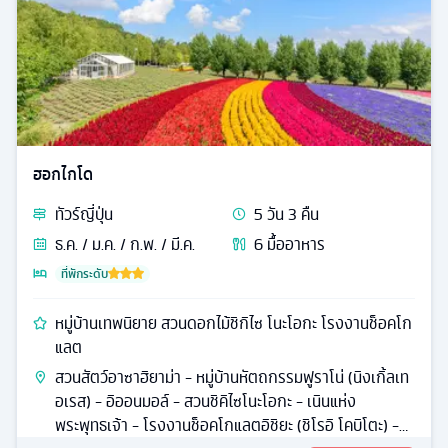
ฮอกไกโด
ทัวร์
ญี่ปุ่น
5
วัน
3
คืน
ธ.ค. / ม.ค. / ก.พ. / มี.ค.
6
มื้ออาหาร
ที่พักระดับ
หมู่บ้านเทพนิยาย สวนดอกไม้ชิกิไซ โนะโอกะ โรงงานช็อคโก
แลต
สวนสัตว์อาซาฮิยาม่า - หมู่บ้านหัตถกรรมฟูราโน่ (นิงเกิ้ลเท
อเรส) - อิออนมอล์ - สวนชิคิไซโนะโอกะ - เนินแห่ง
พระพุทธเจ้า - โรงงานช็อคโกแลตอิชิยะ (ชิโรอิ โคบิโตะ) -