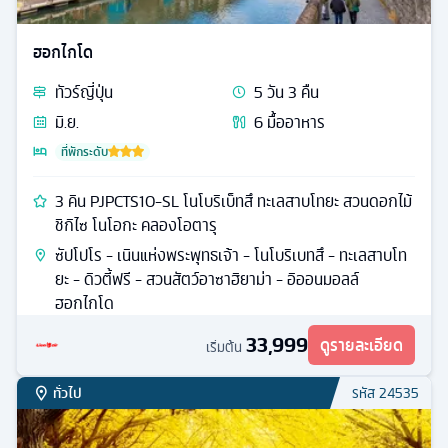
ฮอกไกโด
ทัวร์
ญี่ปุ่น
5
วัน
3
คืน
มิ.ย.
6
มื้ออาหาร
ที่พักระดับ
3 คิน PJPCTS10-SL โนโบริเบ็ทสึ ทะเลสาบโทยะ สวนดอกไม้
ชิกิไซ โนโอกะ คลองโอตารุ
ซัปโปโร - เนินแห่งพระพุทธเจ้า - โนโบริเบทสึ - ทะเลสาบโท
ยะ - ดิวตี้ฟรี - สวนสัตว์อาซาฮิยาม่า - อิออนมอลล์
ฮอกไกโด
33,999
ดูรายละเอียด
เริ่มต้น
ทั่วไป
รหัส
24535