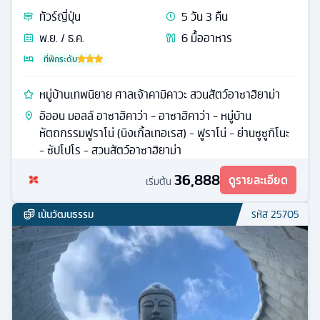
ทัวร์
ญี่ปุ่น
5
วัน
3
คืน
พ.ย. / ธ.ค.
6
มื้ออาหาร
ที่พักระดับ
หมู่บ้านเทพนิยาย ศาลเจ้าคามิคาวะ สวนสัตว์อาซาฮิยาม่า
อิออน มอลล์ อาซาฮิคาว่า - อาซาฮิคาว่า - หมู่บ้าน
หัตถกรรมฟูราโน่ (นิงเกิ้ลเทอเรส) - ฟูราโน่ - ย่านซูซูกิโนะ
- ซัปโปโร - สวนสัตว์อาซาฮิยาม่า
36,888
ดูรายละเอียด
เริ่มต้น
เน้นวัฒนธรรม
รหัส
25705