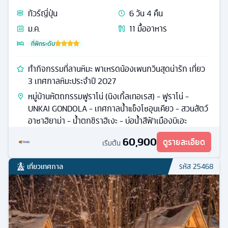
ทัวร์
ญี่ปุ่น
6
วัน
4
คืน
ม.ค.
11
มื้ออาหาร
ที่พักระดับ
ทำกิจกรรมที่ลานหิมะ พาเหรดน้องเพนกวินสุดน่ารัก เที่ยว
3 เทศกาลหิมะประจำปี 2027
หมู่บ้านหัตถกรรมฟูราโน่ (นิงเกิ้ลเทอเรส) - ฟูราโน่ -
UNKAI GONDOLA - เทศกาลน้ำแข็งโซอุนเคียว - สวนสัตว์
อาซาฮิยาม่า - น้ำตกชิราฮิเงะ - บ่อน้ำสีฟ้าเมืองบิเอะ
60,900
ดูรายละเอียด
เริ่มต้น
เที่ยวเทศกาล
รหัส
25468