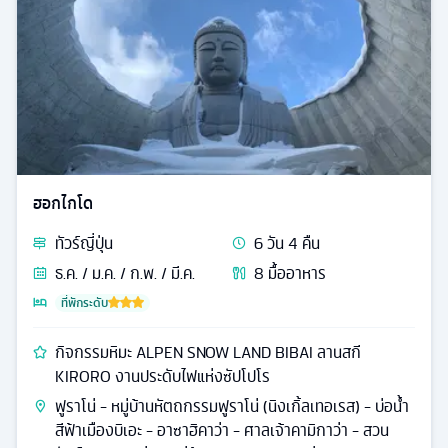
ฮอกไกโด
ทัวร์
ญี่ปุ่น
6
วัน
4
คืน
ธ.ค. / ม.ค. / ก.พ. / มี.ค.
8
มื้ออาหาร
ที่พักระดับ
กิจกรรมหิมะ ALPEN SNOW LAND BIBAI ลานสกี
KIRORO งานประดับไฟแห่งซัปโปโร
ฟูราโน่ - หมู่บ้านหัตถกรรมฟูราโน่ (นิงเกิ้ลเทอเรส) - บ่อน้ำ
สีฟ้าเมืองบิเอะ - อาซาฮิคาว่า - ศาลเจ้าคามิกาว่า - สวน