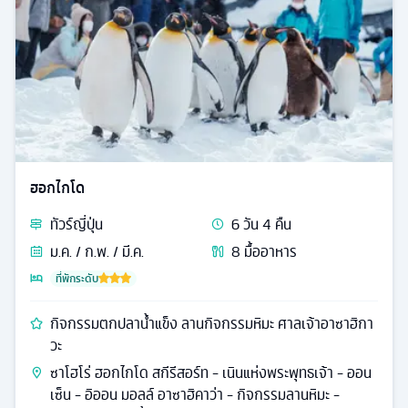
ฮอกไกโด
ทัวร์
ญี่ปุ่น
6
วัน
4
คืน
ม.ค. / ก.พ. / มี.ค.
8
มื้ออาหาร
ที่พักระดับ
กิจกรรมตกปลาน้ำแข็ง ลานกิจกรรมหิมะ ศาลเจ้าอาซาฮิกา
วะ
ซาโฮโร่ ฮอกไกโด สกีรีสอร์ท - เนินแห่งพระพุทธเจ้า - ออน
เซ็น - อิออน มอลล์ อาซาฮิคาว่า - กิจกรรมลานหิมะ -