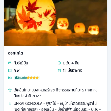
ฮอกไกโด
ทัวร์
ญี่ปุ่น
6
วัน
4
คืน
ก.พ.
12
มื้ออาหาร
ที่พักระดับ
เช็คอินโทมามุอุงไคเทอร์เรซ กิจกรรมลานหิมะ 5 เทศกาล
หิมะประจำปี 2027
UNKAI GONDOLA - ฟูราโน่ - หมู่บ้านหัตถกรรมฟูราโน่
(นิงเกิ้ลเทอเรส) - ออนเซ็น - บ่อน้ำสีฟ้าเมืองบิเอะ - บิเอะ -