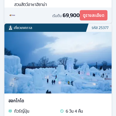
สวนสัตว์อาซาฮิยาม่า
69,900
ดูรายละเอียด
เริ่มต้น
เที่ยวเทศกาล
รหัส
25377
ฮอกไกโด
ทัวร์
ญี่ปุ่น
6
วัน
4
คืน