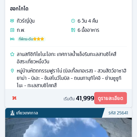
ฮอกไกโด
ทัวร์
ญี่ปุ่น
6
วัน
4
คืน
ก.พ.
6
มื้ออาหาร
ที่พักระดับ
ลานสกีชิกิไซโนะโอกะ เทศกาลน้ำแข็งริมทะเลสาบชิโคสึ
อิสระเที่ยวหนึ่งวัน
หมู่บ้านหัตถกรรมฟูราโน่ (นิงเกิ้ลเทอเรส) - สวนสัตว์อาซาฮิ
ยาม่า - บิเอะ - ขับสโนว์โมบิล - ถนนทานุกิโคจิ - ย่านซูซูกิ
โนะ - ทะเลสาบชิโคทสึ
41,999
ดูรายละเอียด
เริ่มต้น
เที่ยวเทศกาล
รหัส
25641