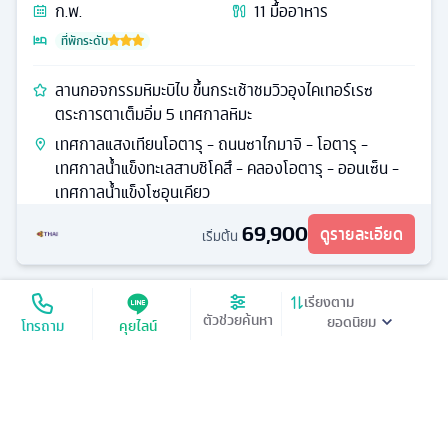
ก.พ.
11
มื้ออาหาร
ที่พักระดับ
ลานกอจกรรมหิมะบิไบ ขึ้นกระเช้าชมวิวอุงไคเทอร์เรซ
ตระการตาเต็มอิ่ม 5 เทศกาลหิมะ
เทศกาลแสงเทียนโอตารุ - ถนนซาไกมาจิ - โอตารุ -
เทศกาลน้ำแข็งทะเลสาบชิโคสึ - คลองโอตารุ - ออนเซ็น -
เทศกาลน้ำแข็งโซอุนเคียว
69,900
ดูรายละเอียด
เริ่มต้น
เรียงตาม
ตัวช่วยค้นหา
โทรถาม
คุยไลน์
‹‹
‹
1
›
››