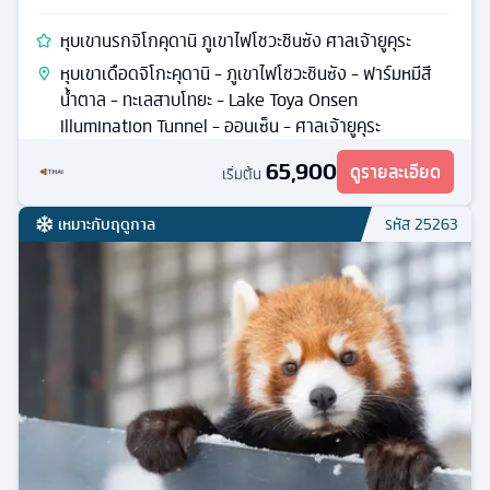
หุบเขานรกจิโกคุดานิ ภูเขาไฟโชวะชินซัง ศาลเจ้ายูคุระ
หุบเขาเดือดจิโกะคุดานิ - ภูเขาไฟโชวะชินซัง - ฟาร์มหมีสี
น้ำตาล - ทะเลสาบโทยะ - Lake Toya Onsen
Illumination Tunnel - ออนเซ็น - ศาลเจ้ายูคุระ
65,900
ดูรายละเอียด
เริ่มต้น
เหมาะกับฤดูกาล
รหัส
25263