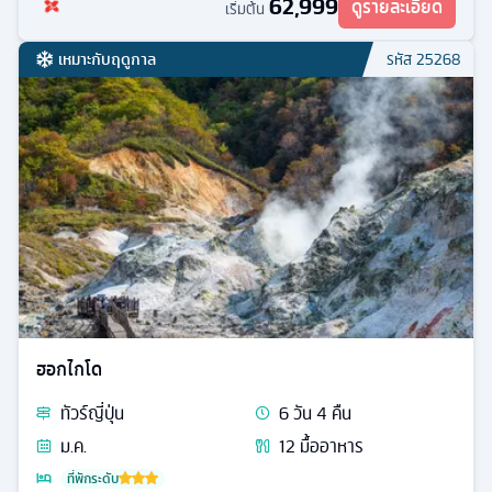
62,999
ดูรายละเอียด
เริ่มต้น
เหมาะกับฤดูกาล
รหัส
25268
ฮอกไกโด
ทัวร์
ญี่ปุ่น
6
วัน
4
คืน
ม.ค.
12
มื้ออาหาร
ที่พักระดับ