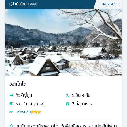
เน้นวัฒนธรรม
รหัส
25655
ฮอกไกโด
ทัวร์
ญี่ปุ่น
5
วัน
3
คืน
ธ.ค. / ม.ค. / ก.พ.
7
มื้ออาหาร
ที่พักระดับ
หมู่บ้านมรดกชิราคาวาโกะ วัดคิโยมิสุดาเระ งานประดับไฟนา