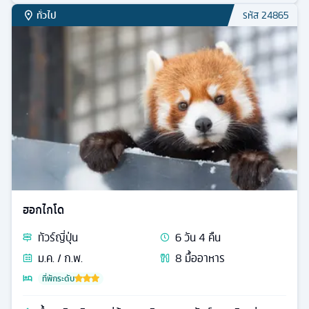
ทั่วไป
รหัส
24865
ฮอกไกโด
ทัวร์
ญี่ปุ่น
6
วัน
4
คืน
ม.ค. / ก.พ.
8
มื้ออาหาร
ที่พักระดับ