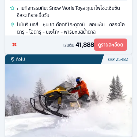
ลานกิจกรรมหิมะ Snow Worls Toya ภูเขาไฟโชวะชินซัน
อิสระเที่ยวหนึ่งวัน
โนโบริเบทสึ - หุบเขาเดือดจิโกะคุดานิ - ออนเซ็น - คลองโอ
ตารุ - โอตารุ - นิเซโกะ - ฟาร์มหมีสีน้ำตาล
41,888
ดูรายละเอียด
เริ่มต้น
ทั่วไป
รหัส
25482