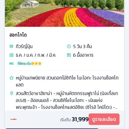
ฮอกไกโด
ทัวร์
ญี่ปุ่น
5
วัน
3
คืน
ธ.ค. / ม.ค. / ก.พ. / มี.ค.
6
มื้ออาหาร
ที่พักระดับ
หมู่บ้านเทพนิยาย สวนดอกไม้ชิกิไซ โนะโอกะ โรงงานช็อคโก
แลต
สวนสัตว์อาซาฮิยาม่า - หมู่บ้านหัตถกรรมฟูราโน่ (นิงเกิ้ลเท
อเรส) - อิออนมอล์ - สวนชิคิไซโนะโอกะ - เนินแห่ง
พระพุทธเจ้า - โรงงานช็อคโกแลตอิชิยะ (ชิโรอิ โคบิโตะ) -
หุบเขาเดือดจิโกะคุดานิ
31,999
ดูรายละเอียด
เริ่มต้น