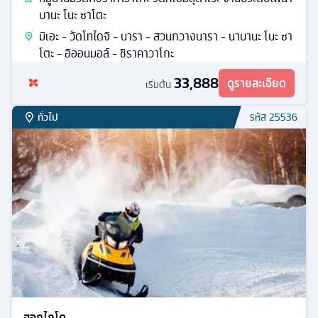
บานะ โนะ ซาโตะ
มิเอะ - วัดโทไดจิ - นารา - สวนกวางนารา - นาบานะ โนะ ซา
โตะ - อิออนมอล์ - ชิราคาวาโกะ
33,888
ดูรายละเอียด
เริ่มต้น
ทั่วไป
รหัส
25536
ฮอกไกโด