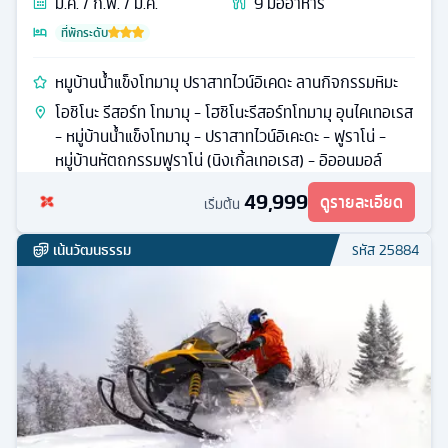
ม.ค. / ก.พ. / มี.ค.
9
มื้ออาหาร
ที่พักระดับ
หมูบ้านน้ำแข็งโทมามุ ปราสาทไวน์อิเคดะ ลานกิจกรรมหิมะ
โอชิโนะ รีสอร์ท โทมามุ - โฮชิโนะรีสอร์ทโทมามุ อุนไคเทอเรส
- หมู่บ้านน้ำแข็งโทมามุ - ปราสาทไวน์อิเคะดะ - ฟูราโน่ -
หมู่บ้านหัตถกรรมฟูราโน่ (นิงเกิ้ลเทอเรส) - อิออนมอล์
49,999
ดูรายละเอียด
เริ่มต้น
เน้นวัฒนธรรม
รหัส
25884