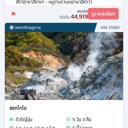
สัตว์อาซาฮิยาม่า - หมู่บ้านราเมนอาซาฮิคาว่า
45,919
ดูรายละเอียด
44,919
เริ่มต้น
เหมาะกับฤดูกาล
รหัส
25665
ฮอกไกโด
ทัวร์
ญี่ปุ่น
5
วัน
3
คืน