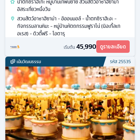
น้ำตกชิราฮิเกะ หมู่บ้านเทพนิยาย สวนสัตว์อาซาฮิยาม่า
อิสระเที่ยวหนึ่งวัน
สวนสัตว์อาซาฮิยาม่า - อิออนมอล์ - นํ้าตกชิราฮิเงะ -
กิจกรรมลานหิมะ - หมู่บ้านหัตถกรรมฟูราโน่ (นิงเกิ้ลเท
อเรส) - ดิวตี้ฟรี - โอตารุ
45,990
ดูรายละเอียด
เริ่มต้น
เน้นวัฒนธรรม
รหัส
25535