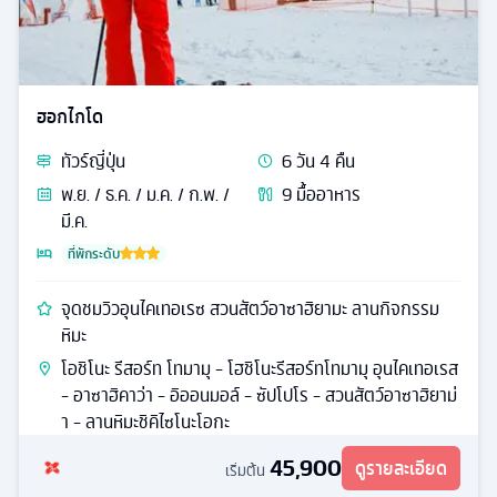
ฮอกไกโด
ทัวร์
ญี่ปุ่น
6
วัน
4
คืน
พ.ย. / ธ.ค. / ม.ค. / ก.พ. /
9
มื้ออาหาร
มี.ค.
ที่พักระดับ
จุดชมวิวอุนไคเทอเรซ สวนสัตว์อาซาฮิยามะ ลานกิจกรรม
หิมะ
โอชิโนะ รีสอร์ท โทมามุ - โฮชิโนะรีสอร์ทโทมามุ อุนไคเทอเรส
- อาซาฮิคาว่า - อิออนมอล์ - ซัปโปโร - สวนสัตว์อาซาฮิยาม่
า - ลานหิมะชิคิไซโนะโอกะ
45,900
ดูรายละเอียด
เริ่มต้น