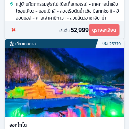
หมู่บ้านหัตถกรรมฟูราโน่ (นิงเกิ้ลเทอเรส) - เทศกาลน้ำแข็ง
โซอุนเคียว - มอนเบ็ทสึ - ล่องเรือตัดน้ำแข็ง Garinko II - อิ
ออนมอล์ - ศาลเจ้าคามิกาว่า - สวนสัตว์อาซาฮิยาม่า
52,999
ดูรายละเอียด
เริ่มต้น
เที่ยวเทศกาล
รหัส
25379
ฮอกไกโด