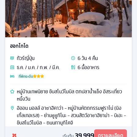
ฮอกไกโด
ทัวร์
ญี่ปุ่น
6
วัน
4
คืน
ธ.ค. / ม.ค. / ก.พ. / มี.ค.
6
มื้ออาหาร
ที่พักระดับ
หมู่บ้านเทพนิยาย ขับสโนว์โมบิล ตกปลาน้ำแข็ง อิสระเที่ยว
หนึ่งวัน
อิออน มอลล์ อาซาฮิคาว่า - หมู่บ้านหัตถกรรมฟูราโน่ (นิง
เกิ้ลเทอเรส) - ย่านซูซูกิโนะ - สวนสัตว์อาซาฮิยาม่า - บิเอะ -
ขับสโนว์โมบิล - ถนนทานุกิโคจิ
39,999
ดูรายละเอียด
เริ่มต้น