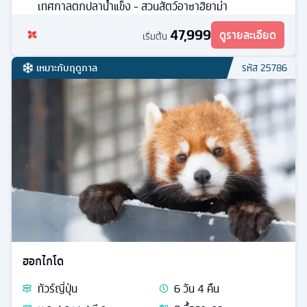
เทศกาลตกปลาน้ำแข็ง - สวนสัตว์อาซาฮิยาม่า
47,999
ดูรายละเอียด
เริ่มต้น
เหมาะกับฤดูกาล
รหัส
25786
ฮอกไกโด
ทัวร์
ญี่ปุ่น
6
วัน
4
คืน