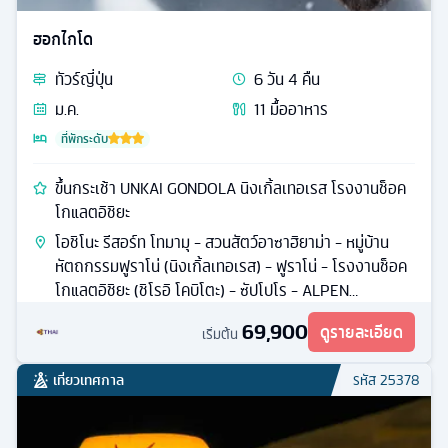
ฮอกไกโด
ทัวร์
ญี่ปุ่น
6
วัน
4
คืน
ม.ค.
11
มื้ออาหาร
ที่พักระดับ
ขึ้นกระเช้า UNKAI GONDOLA นิงเกิ้ลเทอเรส โรงงานช็อค
โกแลตอิชิยะ
โอชิโนะ รีสอร์ท โทมามุ - สวนสัตว์อาซาฮิยาม่า - หมู่บ้าน
หัตถกรรมฟูราโน่ (นิงเกิ้ลเทอเรส) - ฟูราโน่ - โรงงานช็อค
โกแลตอิชิยะ (ชิโรอิ โคบิโตะ) - ซัปโปโร - ALPEN
SNOWLAND BIBAI
69,900
ดูรายละเอียด
เริ่มต้น
เที่ยวเทศกาล
รหัส
25378