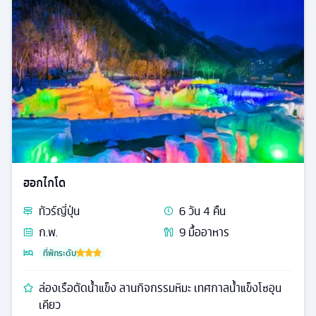
ฮอกไกโด
ทัวร์
ญี่ปุ่น
6
วัน
4
คืน
ก.พ.
9
มื้ออาหาร
ที่พักระดับ
ล่องเรือตัดน้ำแข็ง ลานกิจกรรมหิมะ เทศกาลน้ำแข็งโซอุน
เคียว