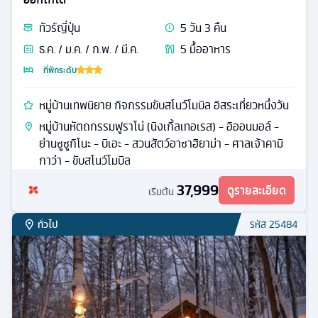
ทัวร์
ญี่ปุ่น
5
วัน
3
คืน
ธ.ค. / ม.ค. / ก.พ. / มี.ค.
5
มื้ออาหาร
ที่พักระดับ
หมู่บ้านเทพนิยาย กิจกรรมขับสโนว์โมบิล อิสระเที่ยวหนึ่งวัน
หมู่บ้านหัตถกรรมฟูราโน่ (นิงเกิ้ลเทอเรส) - อิออนมอล์ -
ย่านซูซูกิโนะ - บิเอะ - สวนสัตว์อาซาฮิยาม่า - ศาลเจ้าคามิ
กาว่า - ขับสโนว์โมบิล
37,999
ดูรายละเอียด
เริ่มต้น
ทั่วไป
รหัส
25484