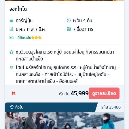
ฮอกไกโด
ทัวร์
ญี่ปุ่น
6
วัน
4
คืน
ม.ค. / ก.พ. / มี.ค.
7
มื้ออาหาร
ที่พักระดับ
ชมวิวบนอุรไคเทอเรซ หมู่บ้านชนเผ่าไอนุ กิจกรรมตกปลา
ทะเลสาบน้ำแข็ง
โฮชิโนะรีสอร์ทโทมามุ อุนไคเทอเรส - หมู่บ้านน้ำแข็งโทมามุ -
ทะเลสาบอะคัง - ศาลเจ้าโอบิฮิโระ - หมู่บ้านไอนุโคตัน -
เทศกาลตกปลาน้ำแข็ง - อิออนมอล์
45,999
ดูรายละเอียด
เริ่มต้น
ทั่วไป
รหัส
25486