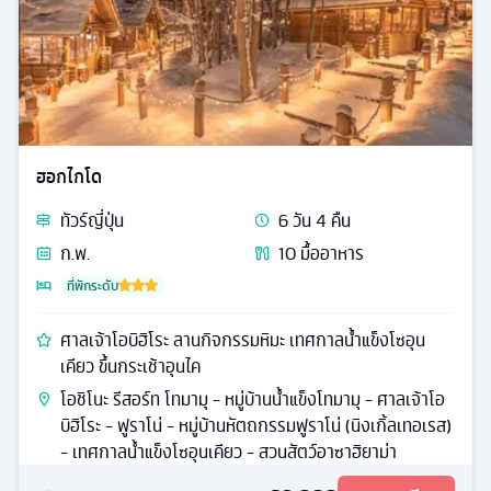
ฮอกไกโด
ทัวร์
ญี่ปุ่น
6
วัน
4
คืน
ก.พ.
10
มื้ออาหาร
ที่พักระดับ
ศาลเจ้าโอบิฮิโระ ลานกิจกรรมหิมะ เทศกาลน้ำแข็งโซอุน
เคียว ขึ้นกระเช้าอุนไค
โอชิโนะ รีสอร์ท โทมามุ - หมู่บ้านน้ำแข็งโทมามุ - ศาลเจ้าโอ
บิฮิโระ - ฟูราโน่ - หมู่บ้านหัตถกรรมฟูราโน่ (นิงเกิ้ลเทอเรส)
- เทศกาลน้ำแข็งโซอุนเคียว - สวนสัตว์อาซาฮิยาม่า