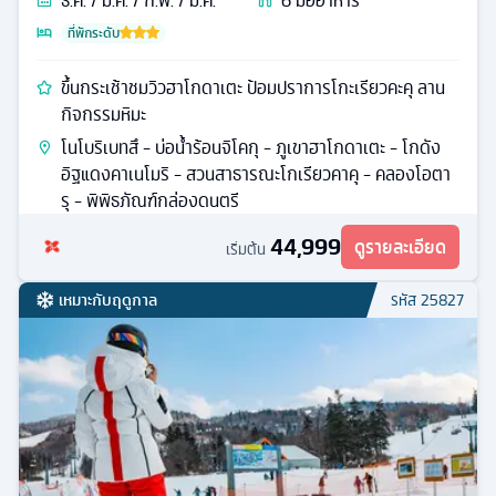
ธ.ค. / ม.ค. / ก.พ. / มี.ค.
6
มื้ออาหาร
ที่พักระดับ
ขึ้นกระเช้าชมวิวฮาโกดาเตะ ป้อมปราการโกะเรียวคะคุ ลาน
กิจกรรมหิมะ
โนโบริเบทสึ - บ่อน้ำร้อนจิโคกุ - ภูเขาฮาโกดาเตะ - โกดัง
อิฐแดงคาเนโมริ - สวนสาธารณะโกเรียวคาคุ - คลองโอตา
รุ - พิพิธภัณฑ์กล่องดนตรี
44,999
ดูรายละเอียด
เริ่มต้น
เหมาะกับฤดูกาล
รหัส
25827