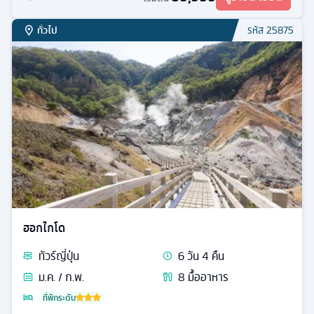
ทั่วไป
รหัส
25875
ฮอกไกโด
ทัวร์
ญี่ปุ่น
6
วัน
4
คืน
ม.ค. / ก.พ.
8
มื้ออาหาร
ที่พักระดับ