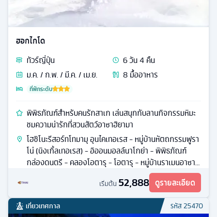
ฮอกไกโด
ทัวร์
ญี่ปุ่น
6
วัน
4
คืน
ม.ค. / ก.พ. / มี.ค. / เม.ย.
8
มื้ออาหาร
ที่พักระดับ
พิพิธภัณฑ์สำหรับคนรักสาเก เล่นสนุกกับลานกิจกรรมหิมะ
ชมความน่ารักที่สวนสัตว์อาซาฮิยามา
โฮชิโนะรีสอร์ทโทมามุ อุนไคเทอเรส - หมู่บ้านหัตถกรรมฟูรา
โน่ (นิงเกิ้ลเทอเรส) - อิออนมอลล์นาโกย่า - พิพิธภัณฑ์
กล่องดนตรี - คลองโอตารุ - โอตารุ - หมู่บ้านราเมนอาซาฮิ
คาว่า
52,888
ดูรายละเอียด
เริ่มต้น
เที่ยวเทศกาล
รหัส
25470