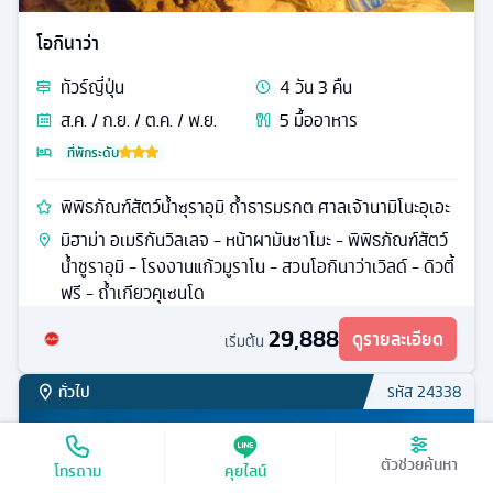
โอกินาว่า
ทัวร์
ญี่ปุ่น
4
วัน
3
คืน
ส.ค. / ก.ย. / ต.ค. / พ.ย.
5
มื้ออาหาร
ที่พักระดับ
พิพิธภัณฑ์สัตว์น้ำซุราอุมิ ถ้ำธารมรกต ศาลเจ้านามิโนะอุเอะ
มิฮาม่า อเมริกันวิลเลจ - หน้าผามันซาโมะ - พิพิธภัณฑ์สัตว์
น้ำชูราอุมิ - โรงงานแก้วมูราโน - สวนโอกินาว่าเวิลด์ - ดิวตี้
ฟรี - ถ้ำเกียวคุเซนโด
29,888
ดูรายละเอียด
เริ่มต้น
ทั่วไป
รหัส
24338
ตัวช่วยค้นหา
โทรถาม
คุยไลน์