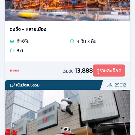
ฉงชิ่ง + หลายเมือง
ทัวร์
จีน
4
วัน
3
คืน
ส.ค.
13,888
ดูรายละเอียด
เริ่มต้น
เน้นวัฒนธรรม
รหัส
25012