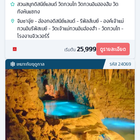
สวนสนุกดิสนีย์แลนด์ วัดกวนไท วัดกวนอิมฮองฮัม วัด
กังหันแชกง
จิมซาจุ่ย - ฮ่องกงดิสนีย์แลนด์ - รีพัลส์เบย์ - องค์เจ้าแม่
กวนอิมรีพัสเบย์ - วัดเจ้าแม่กวนอิมฮ่องฮำ - วัดกวนไท -
โรงงานจิวเวอร์รี่
25,999
ดูรายละเอียด
เริ่มต้น
เหมาะกับฤดูกาล
รหัส
24069