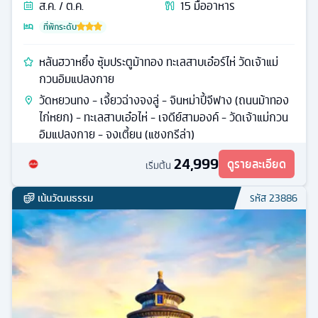
ส.ค. / ต.ค.
15
มื้ออาหาร
ที่พักระดับ
หลันฮวาหยิ๋ง ซุ้มประตูม้าทอง ทะเลสาบเอ๋อร์ไห่ วัดเจ้าแม่
กวนอิมแปลงกาย
วัดหยวนทง - เจี้ยวฉ่างจงลู่ - จินหม่าปี้จีฟาง (ถนนม้าทอง
ไก่หยก) - ทะเลสาบเอ๋อไห่ - เจดีย์สามองค์ - วัดเจ้าแม่กวน
อิมแปลงกาย - จงเตี้ยน (แชงกรีล่า)
24,999
ดูรายละเอียด
เริ่มต้น
เน้นวัฒนธรรม
รหัส
23886