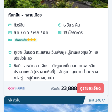
กุ้ยหลิน + หลายเมือง
ทัวร์
จีน
6
วัน
5
คืน
ส.ค. / ต.ค. / พ.ย. / ธ.ค.
13
มื้ออาหาร
ที่พักระดับ
ภูเขาหมื่นยอด ทะเลสาบหวั่นเฟิ่งหู หมู่บ้านหลงทูนเป่า หอ
เจี่ยซิ่วโหลว
ซิงยี่ - สะพานฮวาเจียง - ป่าภูเขาหมื่นยอดว่านฟงหลิน -
ปราสาทหงส์ (ปราสาทซิงยี่) - อันชุน - อุทยานน้ำตกหวง
กว่อซู่ - หมู่บ้านหลงตุนเป่า
23,888
ดูรายละเอียด
เริ่มต้น
ทั่วไป
รหัส
24677