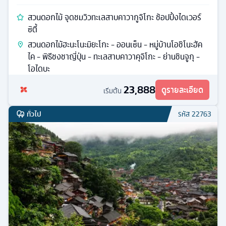
สวนดอกไม้ จุดชมวิวทะเลสาบคาวากูจิโกะ ช้อปปิ้งไดเวอร์
ซิตี้
สวนดอกไม้ฮะนะโนะมิยะโกะ - ออนเซ็น - หมู่บ้านโอชิโนะฮัค
ไค - พิธีชงชาญี่ปุ่น - ทะเลสาบคาวาคุจิโกะ - ย่านชินจูกุ -
โอไดบะ
23,888
ดูรายละเอียด
เริ่มต้น
ทั่วไป
รหัส
22763