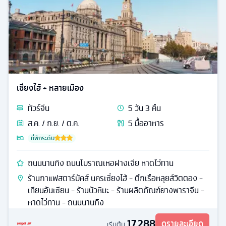
เซี่ยงไฮ้ + หลายเมือง
ทัวร์
จีน
5
วัน
3
คืน
ส.ค. / ก.ย. / ต.ค.
5
มื้ออาหาร
ที่พักระดับ
ถนนนานกิง ถนนโบราณเหอฝางเจีย หาดไว่ทาน
ร้านกาแฟสตาร์บัคส์ นครเซี่ยงไฮ้ - ตึกเรือหลุยส์วิตตอง -
เทียนอันเซียน - ร้านบัวหิมะ - ร้านผลิตภัณฑ์ยางพาราจีน -
หาดไว่ทาน - ถนนนานกิง
17,288
ดูรายละเอียด
เริ่มต้น