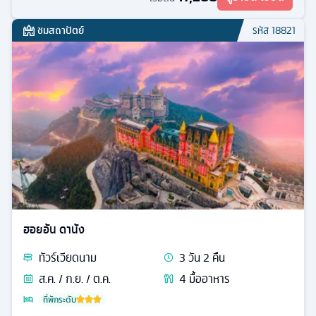
ชมสถาปัตย์
รหัส
18821
ฮอยอัน ดานัง
ทัวร์
เวียดนาม
3
วัน
2
คืน
ส.ค. / ก.ย. / ต.ค.
4
มื้ออาหาร
ที่พักระดับ