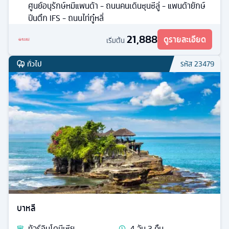
ศูนย์อนุรักษ์หมีแพนด้า - ถนนคนเดินซุนซีลู่ - แพนด้ายักษ์
ปีนตึก IFS - ถนนไท่กู๋หลี่
21,888
ดูรายละเอียด
เริ่มต้น
ทั่วไป
รหัส
23479
บาหลี
ทัวร์
อินโดนีเซีย
4
วัน
3
คืน