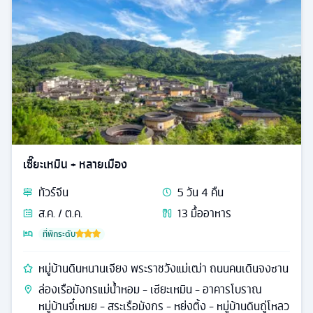
เซี๊ยะเหมิน + หลายเมือง
ทัวร์
จีน
5
วัน
4
คืน
ส.ค. / ต.ค.
13
มื้ออาหาร
ที่พักระดับ
หมู่บ้านดินหนานเจียง พระราชวังแม่เฒ่า ถนนคนเดินจงซาน
ล่องเรือมังกรแม่น้ำหอม - เซียะเหมิน - อาคารโบราณ
หมู่บ้านจี๋เหมย - สระเรือมังกร - หย่งติ้ง - หมู่บ้านดินถู่โหลว