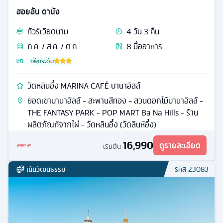
ฮอยอัน ดานัง
ทัวร์
เวียดนาม
4
วัน
3
คืน
ก.ค. / ส.ค. / ต.ค.
8
มื้ออาหาร
ที่พักระดับ
วัดหลินอึ๋ง MARINA CAFÉ บานาฮิลล์
ยอดเขาบานาฮิลล์ - สะพานสีทอง - สวนดอกไม้บานาฮิลล์ -
THE FANTASY PARK - POP MART Ba Na Hills - ร้าน
ผลิตภัณฑ์จากไผ่ - วัดหลินอึ๋ง (วัดลินห์อึ๋ง)
16,990
ดูรายละเอียด
เริ่มต้น
เน้นวัฒนธรรม
รหัส
23083