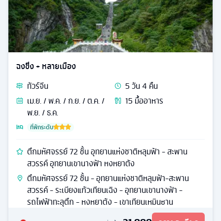
ฉงชิ่ง + หลายเมือง
ทัวร์
จีน
5
วัน
4
คืน
เม.ย. / พ.ค. / ก.ย. / ต.ค. /
15
มื้ออาหาร
พ.ย. / ธ.ค.
ที่พักระดับ
ตึกมหัศจรรย์ 72 ชั้น อุทยานแห่งชาติหลุมฟ้า - สะพาน
สวรรค์ อุทยานเขานางฟ้า หงหยาต้ง
ตึกมหัศจรรย์ 72 ชั้น - อุทยานแห่งชาติหลุมฟ้า-สะพาน
สวรรค์ - ระเบียงแก้วเทียนเฉิง - อุทยานเขานางฟ้า -
รถไฟฟ้าทะลุตึก - หงหยาต้ง - เขาเทียนเหมินซาน