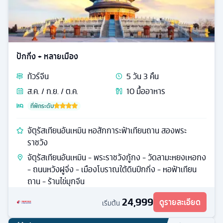
ปักกิ่ง + หลายเมือง
ทัวร์
จีน
5
วัน
3
คืน
ส.ค. / ก.ย. / ต.ค.
10
มื้ออาหาร
ที่พักระดับ
จัตุรัสเทียนอันเหมิน หอสักการะฟ้าเทียนถาน สองพระ
ราชวัง
จัตุรัสเทียนอันเหมิน - พระราชวังกู้กง - วัดลามะหยงเหอกง
- ถนนหวังฝูจิ่ง - เมืองโบราณใต้ดินปีกกิ่ง - หอฟ้าเทียน
ถาน - ร้านไข่มุกจีน
24,999
ดูรายละเอียด
เริ่มต้น