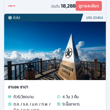
18,288
ดูรายละเอียด
เริ่มต้น
ทั่วไป
รหัส
20464
ฮานอย ซาปา
ทัวร์
เวียดนาม
4
วัน
3
คืน
ต.ค. / ธ.ค. / ม.ค. / ก.พ. /
9
มื้ออาหาร