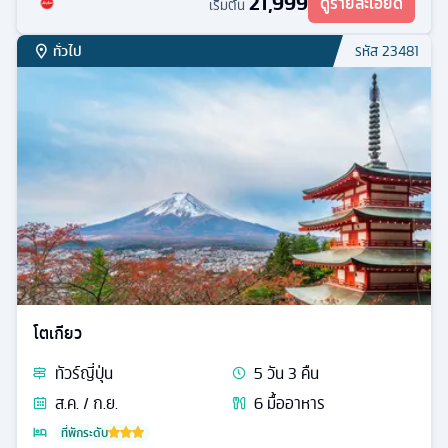
21,999
ดูรายละเอียด
เริ่มต้น
ทั่วไป
รหัส
23481
โตเกียว
ทัวร์
ญี่ปุ่น
5
วัน
3
คืน
ส.ค. / ก.ย.
6
มื้ออาหาร
ที่พักระดับ