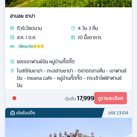
ฮานอย ซาปา
ทัวร์
เวียดนาม
4
วัน
3
คืน
ส.ค. / ต.ค.
10
มื้ออาหาร
ที่พักระดับ
ยอดเขาฟานซิปัน หมู่บ้านกั๊ตกั๊ต
โบสถ์หินซาปา - ทะเลสาบซาปา - ตลาดกลางคืน - เขาฟานซี
ปัน - moana cafe - หมู่บ้านกั๊ตกั๊ต - กระเช้าไฟฟ้าฟานซี
ปัน
17,999
ดูรายละเอียด
เริ่มต้น
เน้นช้อปปิ้ง
รหัส
23104