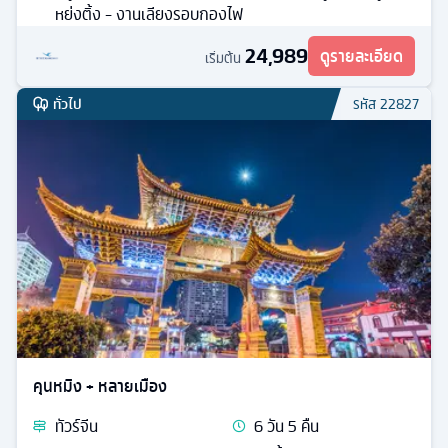
หย่งติ้ง - งานเลียงรอบกองไฟ
24,989
ดูรายละเอียด
เริ่มต้น
ทั่วไป
รหัส
22827
คุนหมิง + หลายเมือง
ทัวร์
จีน
6
วัน
5
คืน