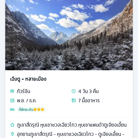
เฉิงตู + หลายเมือง
ทัวร์
จีน
4
วัน
3
คืน
พ.ย. / ธ.ค.
7
มื้ออาหาร
ที่พักระดับ
ภูเขาสี่ดรุณี หุบเขาซวงเฉียวโกว หุบเขาแพนด้าตูเจียงเอี้ยน
อุทยานภูเขาสี่ดรุณี - หุบเขาซวงเฉียวโกว - ตูเจียงเอี้ยน -