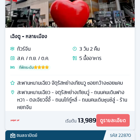
เฉิงตู + หลายเมือง
ทัวร์
จีน
3
วัน
2
คืน
ส.ค. / ก.ย. / ต.ค.
5
มื้ออาหาร
ที่พักระดับ
สะพานหนานเฉียว จัตุรัสหย่างเทียนวู ซอยกว้างซอยแคบ
สะพานหนานเฉียว - จตุรัสหย่างเทียนวู่ - ถนนคนเดินฟาง
หวา - ตงเจียวจี้อี้ - ถนนไท่กู๋หลี่ - ถนนคนเดินซุนซีลู่ - ร้าน
หยกจีน
13,989
ดูรายละเอียด
เริ่มต้น
ชมสถาปัตย์
รหัส
22870