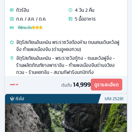
ทัวร์
จีน
4
วัน
2
คืน
ก.ค. / ส.ค. / ต.ค.
5
มื้ออาหาร
ที่พักระดับ
จัตุรัสเทียนอันเหมิน พระราชวังต้องห้าม ถนนคนเดินหวังฝู
จิ่ง กำแพงเมืองจีน (ด่านจูหยงกวน)
จัตุรัสเทียนอันเหมิน - พระราชวังกู้กง - ถนนหวังฝูจิ่ง -
ร้านผลิตภัณฑ์ยางพาราจีน - กำแพงเมืองจีนด่านจวียง
กวน - ร้านหยกจีน - สนามกีฬารังนกปักกิ่ง
14,999
ดูรายละเอียด
เริ่มต้น
ทั่วไป
รหัส
25281