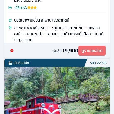
มี.ค. / เม.ย. / พ.ค.
ที่พักระดับ
ยอดเขาฟานซีปัน สะพานแสงอาทิตย์
กระเช้าไฟฟ้าฟานซีปัน - หมู่บ้านชาวเขากั๊ตกั๊ต - moana
cafe - ตลาดซาปา - ฮานอย - เมก้า แกรนด์ เวิลด์ - โบสถ์
ใหญ่ฮานอย
19,900
ดูรายละเอียด
เริ่มต้น
เน้นช้อปปิ้ง
รหัส
22776