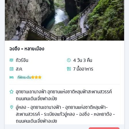
ฉงชิ่ง + หลายเมือง
ทัวร์
จีน
4
วัน
3
คืน
ส.ค.
7
มื้ออาหาร
ที่พักระดับ
อุทยานเขานางฟ้า อุทยานแห่งชาติหลุมฟ้าสะพานสวรรค์
ถนนคนเดินเจี่ยฟางเป่ย
อู่หลง - อุทยานเขานางฟ้า - อุทยานแห่งชาติหลุมฟ้า-
สะพานสวรรค์ - ระเบียงแก้วอู่หลง - ฉงชิ่ง - หงหยาต้ง -
ถนนคนเดินเจี่ยฟ่างเปย