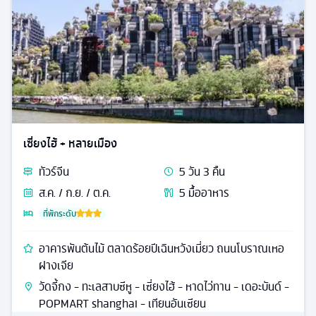
เซี่ยงไฮ้ + หลายเมือง
ทัวร์
จีน
5
วัน
3
คืน
ส.ค. / ก.ย. / ต.ค.
5
มื้ออาหาร
ที่พักระดับ
อาคารพันต้นไม้ ตลาดร้อยปีเฉินหวังเมี่ยว ถนนโบราณเหอ
ฝางเจีย
วัดจี้กง - ทะเลสาบซีหู - เซี่ยงไฮ้ - หาดไว่ทาน - เดอะบันด์ -
POPMART shanghai - เทียนอันเซียน