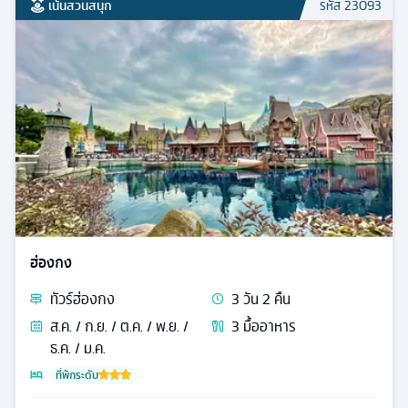
เน้นสวนสนุก
รหัส
23093
ฮ่องกง
ทัวร์
ฮ่องกง
3
วัน
2
คืน
ส.ค. / ก.ย. / ต.ค. / พ.ย. /
3
มื้ออาหาร
ธ.ค. / ม.ค.
ที่พักระดับ