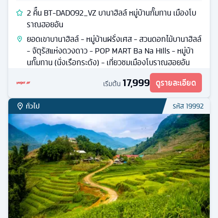
2 คีืน BT-DAD092_VZ บานาฮิลล์ หมู่บ้านกั๊มทาน เมืองโบ
ราณฮอยอัน
ยอดเขาบานาฮิลล์ - หมู่บ้านฝรั่งเศส - สวนดอกไม้บานาฮิลล์
- จัตุรัสแห่งดวงดาว - POP MART Ba Na Hills - หมู่บ้า
นกั๊มทาน (นั่งเรือกระด้ง) - เที่ยวชมเมืองโบราณฮอยอัน
17,999
ดูรายละเอียด
เริ่มต้น
ทั่วไป
รหัส
19992