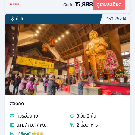
15,888
ดูรายละเอียด
เริ่มต้น
ทั่วไป
รหัส
25794
ฮ่องกง
ทัวร์
ฮ่องกง
3
วัน
2
คืน
ส.ค. / ก.ย. / พ.ย.
2
มื้ออาหาร
ที่พักระดับ