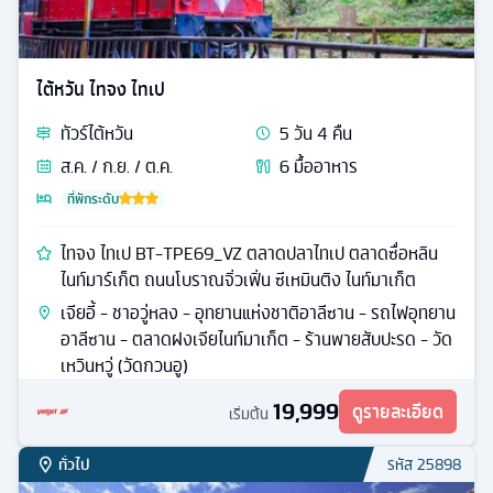
ไต้หวัน ไทจง ไทเป
ทัวร์
ไต้หวัน
5
วัน
4
คืน
ส.ค. / ก.ย. / ต.ค.
6
มื้ออาหาร
ที่พักระดับ
ไทจง ไทเป BT-TPE69_VZ ตลาดปลาไทเป ตลาดซื่อหลิน
ไนท์มาร์เก็ต ถนนโบราณจิ่วเฟิ่น ซีเหมินติง ไนท์มาเก็ต
เจียอี้ - ชาอวู่หลง - อุทยานแห่งชาติอาลีซาน - รถไฟอุทยาน
อาลีซาน - ตลาดฝงเจียไนท์มาเก็ต - ร้านพายสับปะรด - วัด
เหวินหวู่ (วัดกวนอู)
19,999
ดูรายละเอียด
เริ่มต้น
ทั่วไป
รหัส
25898