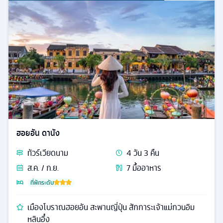
ฮอยอัน ดานัง
ทัวร์
เวียดนาม
4
วัน
3
คืน
ส.ค. / ก.ย.
7
มื้ออาหาร
ที่พักระดับ
เมืองโบราณฮอยอัน สะพานญี่ปุ่น สักการะเจ้าแม่กวนอิม
หลินอึ๋ง