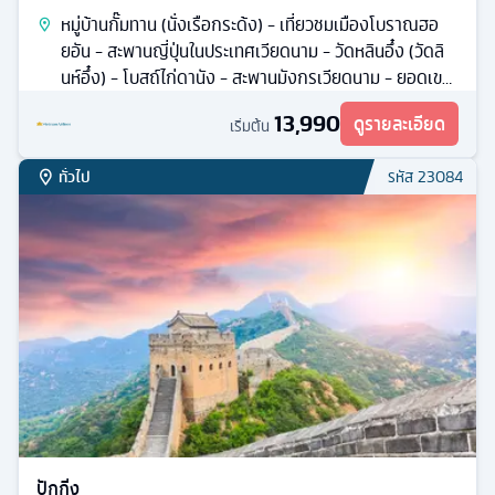
หมู่บ้านกั๊มทาน (นั่งเรือกระด้ง) - เที่ยวชมเมืองโบราณฮอ
ยอัน - สะพานญี่ปุ่นในประเทศเวียดนาม - วัดหลินอึ๋ง (วัดลิ
นห์อึ๋ง) - โบสถ์ไก่ดานัง - สะพานมังกรเวียดนาม - ยอดเขา
บานาฮิลล์
13,990
ดูรายละเอียด
เริ่มต้น
ทั่วไป
รหัส
23084
ปักกิ่ง