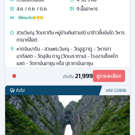
ส.ค. / ก.ย. / ต.ค.
9
มื้ออาหาร
ที่พักระดับ
สวนวิษณุ วัดบราตัน หมู่บ้านคินตามณี นาข้าวขั้นบันได วิหาร
ทานาห์ล็อต
หาดจิมบารัน - สวนพระวิษณุ - วัดอูลูวาตู - วิหารทา
นาต์ลอต - วัดอุลัน ดานู (วัดเบราตาน) - โรงงานช็อคโก
แลต - วัดทามันอายุน หรือ ปุราทามันอายุน
21,999
ดูรายละเอียด
เริ่มต้น
ทั่วไป
รหัส
22806