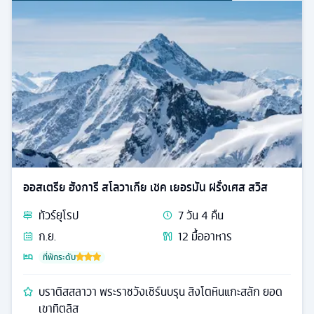
ออสเตรีย ฮังการี สโลวาเกีย เชค เยอรมัน ฝรั่งเศส สวิส
ทัวร์
ยุโรป
7
วัน
4
คืน
ก.ย.
12
มื้ออาหาร
ที่พักระดับ
บราติสสลาวา พระราชวังเชิร์นบรุน สิงโตหินแกะสลัก ยอด
เขาทิตลิส