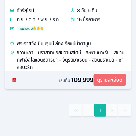
ทัวร์
ยุโรป
8
วัน
6
คืน
ก.ย. / ต.ค. / พ.ย. / ธ.ค.
16
มื้ออาหาร
ที่พักระดับ
พระราชวังเชินบรุนน์ ล่องเรือแม่น้ำดานูบ
ชวานเกา - ปราสาทนอยชวานสไตน์ - สะพานมาเรีย - สนาม
กีฬาอัลไลแอนซ์อารีนา - จัตุรัสมาเรียน - สวนมิราเบล - ซา
ลส์บวร์ก
109,999
ดูรายละเอียด
เริ่มต้น
‹‹
‹
1
›
››