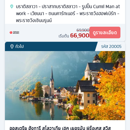
บราติสลาวา - ปราสาทบราติสลาวา - รูปปั้น Cumil Man at
work - เวียนนา - ถนนคาร์ทเนอร์ - พระราชวังฮอฟเบิร์ก -
พระราชวังเชินบรุนน์
69,900
ดูรายละเอียด
66,900
เริ่มต้น
ทั่วไป
รหัส
20005
ออสเตรีย ฮังการี สโลวาเกีย เชค เยอรมัน ฝรั่งเศส สวิส