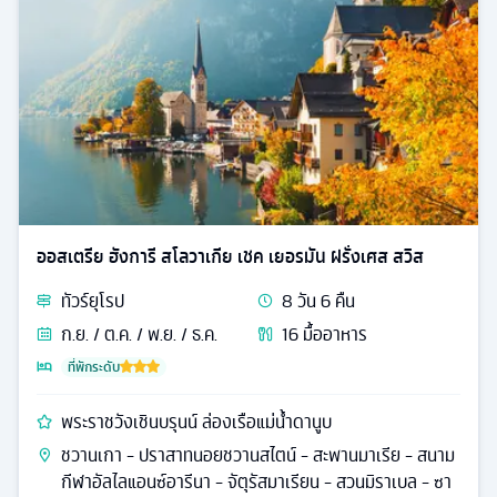
ออสเตรีย ฮังการี สโลวาเกีย เชค เยอรมัน ฝรั่งเศส สวิส
ทัวร์
ยุโรป
8
วัน
6
คืน
ก.ย. / ต.ค. / พ.ย. / ธ.ค.
16
มื้ออาหาร
ที่พักระดับ
พระราชวังเชินบรุนน์ ล่องเรือแม่น้ำดานูบ
ชวานเกา - ปราสาทนอยชวานสไตน์ - สะพานมาเรีย - สนาม
กีฬาอัลไลแอนซ์อารีนา - จัตุรัสมาเรียน - สวนมิราเบล - ซา