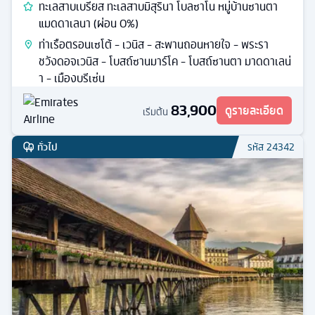
ทะเลสาบเบรียส ทะเลสาบมิสุรินา โบลซาโน หมู่บ้านซานตา
แมดดาเลนา (ผ่อน 0%)
ท่าเรือตรอนเซโต้ - เวนิส - สะพานถอนหายใจ - พระรา
ชวังดอจเวนิส - โบสถ์ซานมาร์โค - โบสถ์ซานตา มาดดาเลน่
า - เมืองบรีเซ่น
83,900
ดูรายละเอียด
เริ่มต้น
ทั่วไป
รหัส
24342