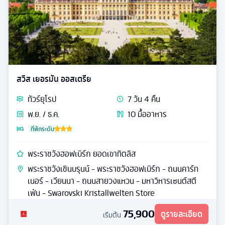
สวิส เยอรมัน ออสเตรีย
ทัวร์
ยุโรป
7
วัน
4
คืน
พ.ย. / ธ.ค.
10
มื้ออาหาร
ที่พักระดับ
พระราชวังฮอฟเบิร์ก ยอดเขาทิตลิส
พระราชวังเชินบรุนน์ - พระราชวังฮอฟเบิร์ก - ถนนคาร์ท
เนอร์ - เวียนนา - ถนนสายวงแหวน - มหาวิหารเซนต์สตี
เฟ่น - Swarovski Kristallwelten Store
75,900
ดูรายละเอียด
เริ่มต้น