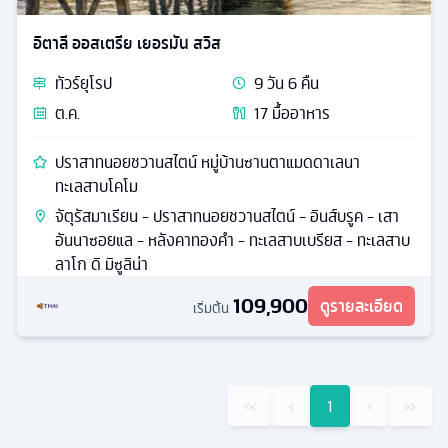
อิตาลี ออสเตรีย เยอรมัน สวิส
ทัวร์
ยุโรป
9
วัน
6
คืน
ต.ค.
17
มื้ออาหาร
ปราสาทนอยชวานสไตน์ หมู่บ้านซานตาแมดดาเลนา
ทะเลสาบโคโม
จัตุรัสมาเรียน - ปราสาทนอยชวานสไตน์ - อินส์บรูค - เสา
อันนาซอยแล - หลังคาทองคํา - ทะเลสาบเบรียส - ทะเลสาบ
ลาโก ดิ มิซูลิน่า
109,900
ดูรายละเอียด
เริ่มต้น
‹‹
‹
1
›
››