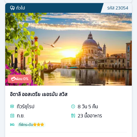
ทั่วไป
รหัส
23054
💳
ผ่อน 0%
อิตาลี ออสเตรีย เยอรมัน สวิส
ทัวร์
ยุโรป
8
วัน
5
คืน
ก.ย.
23
มื้ออาหาร
ที่พักระดับ