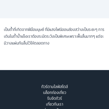
เป็นถํ้าที่เกิดจากฝีมือมนุษย์ ที่มีแสงไฟนีออนส่องสว่างเป็นระยะๆ การ
เดินในถํ้าน้ำแข็งเราต้องระมัดระวังเป็นพิเศษเพราะพื้นลื่นมากๆ แต่จะ
มีวางแผ่นกันลื่นไว้ให้ตลอดทาง
ทัวร์ตามไลฟ์สไตล์
บล็อกท่องเที่ยว
รับจัดทัวร์
เกี่ยวกับเรา