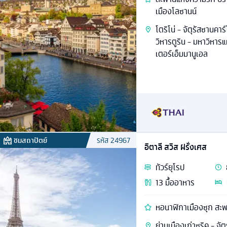
เมืองโลซานน์
โตริโน่ - จัตุรัสซานคาร
วิหารตูริน - มหาวิหารแ
เตอร์เอ็มมานูเอล
ชมสถาปัตย์
รหัส
24967
อิตาลี สวิส ฝรั่งเศส
ทัวร์
ยุโรป
13
มื้ออาหาร
หอนาฬิกาเมืองซุก สะพ
ย่านเมืองเก่าซูริค - จ