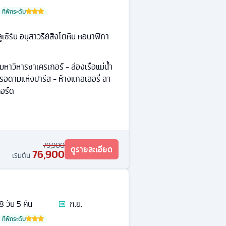
ที่พักระดับ
ซิร์น อนุสาวรีย์สิงโตหิน หอนาฬิกา
มหาวิหารซาเครเกอร์ - ล่องเรือแม่น้ำ
รอดามแห่งปารีส - ห้างแกลเลอรี่ ลา
คอร์ด
79,900
ดูรายละเอียด
76,900
เริ่มต้น
8
วัน
5
คืน
ก.ย.
ที่พักระดับ