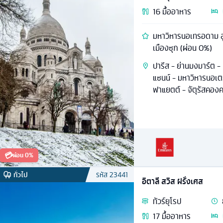
16
มื้ออาหาร
มหาวิหารนอเทรอดาม ลูเ
เมืองซุก (ผ่อน 0%)
ปารีส - ย่านมงมาร์ต - 
แซนน์ - มหาวิหารนอเต
ฟาแยตต์ - จัตุรัสคอง
💳
ผ่อน 0%
ทั่วไป
รหัส
23441
อิตาลี สวิส ฝรั่งเศส
ทัวร์
ยุโรป
17
มื้ออาหาร