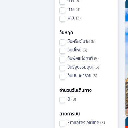
ต.ค.
4
ก.ย.
3
พ.ย.
3
วันหยุด
วันคริสต์มาส
6
วันปีใหม่
5
วันพ่อแห่งชาติ
5
วันรัฐธรรมนูญ
5
วันปิยมหาราช
3
จำนวนวันเดินทาง
8
8
สายการบิน
Emirates Airline
3