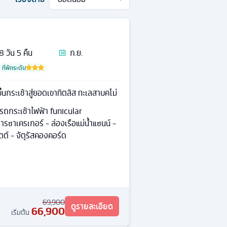
8
วัน
5
คืน
ก.ย.
ที่พักระดับ
นกระเช้าสู่ยอดเขาทิตลิส ทะเลสาบคโม่
 รถกระเช้าไฟฟ้า funicular
รซาเครเกอร์ - ล่องเรือแม่น้ำแซนน์ -
ต์ - จัตุรัสคองคอร์ด
69,900
ดูรายละเอียด
66,900
เริ่มต้น