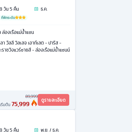
8
วัน
5
คืน
ธ.ค.
ที่พักระดับ
 ล่องเรือแม่น้ำแซน
า วัลลี วิลเลจ เอาท์เลต - ปารีส -
ราชวังแวร์ซายส์ - ล่องเรือแม่น้ำแซนน์
89,999
ดูรายละเอียด
75,999
เริ่มต้น
8
วัน
5
คืน
พ.ย. / ธ.ค.