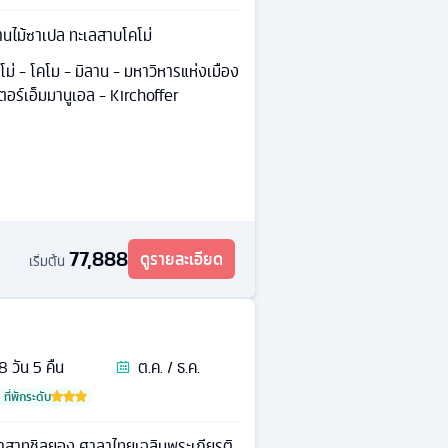
านไม้ซาเปล ทะเลสาบโคโม่
โม่ - โคโม - มิลาน - มหาวิหารแห่งเมือง
ตอร์เอ็มมานูเอล - Kirchoffer
77,888
ดูรายละเอียด
เริ่มต้น
8
วัน
5
คืน
ต.ค. / ธ.ค.
ที่พักระดับ
าสาทชิลยอง ศาลาไทยเฉลิมพระเกียรติ