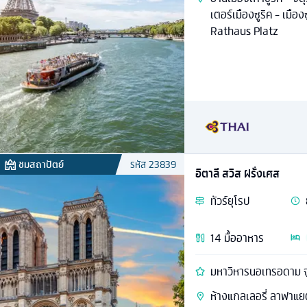
เตอร์เมืองซูริค - เมืองซ
Rathaus Platz
ชมสถาปัตย์
รหัส
23839
อิตาลี สวิส ฝรั่งเศส
ทัวร์
ยุโรป
14
มื้ออาหาร
ห้างแกลเลอรี่ ลาฟาแยตต