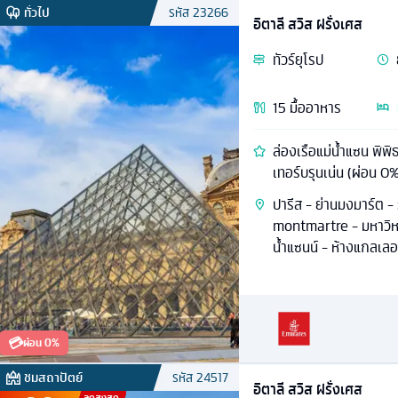
ทั่วไป
รหัส
23266
อิตาลี สวิส ฝรั่งเศส
ทัวร์
ยุโรป
15
มื้ออาหาร
ล่องเรือแม่น้ำแซน พิพิ
เทอร์บรุนเน่น (ผ่อน 0
ปารีส - ย่านมงมาร์ต -
montmartre - มหาวิหา
น้ำแซนน์ - ห้างแกลเลอ
💳
ผ่อน 0%
ชมสถาปัตย์
รหัส
24517
อิตาลี สวิส ฝรั่งเศส
ลดสูงสุด