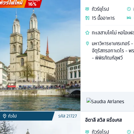
16
%
ทัวร์
ยุโรป
15
มื้ออาหาร
ทะเลสาบโคโม่ หอไอเฟล
มหาวิหารซาเครเกอร์ - ล
จัตุรัสทรอกาเดโร - พระ
- พิพิธภัณฑ์ลุฟว์
ทั่วไป
รหัส
21727
อิตาลี สวิส ฝรั่งเศส
ทัวร์
ยุโรป