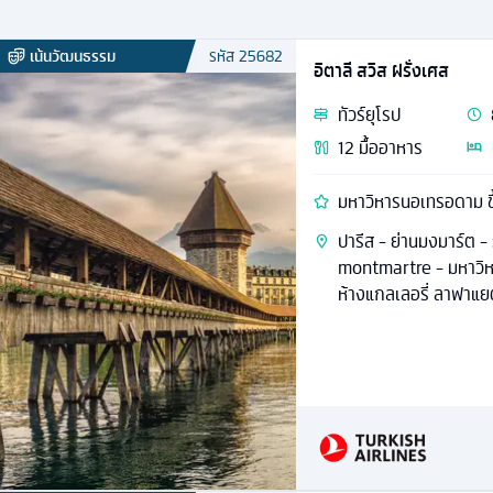
เน้นวัฒนธรรม
รหัส
25682
อิตาลี สวิส ฝรั่งเศส
ทัวร์
ยุโรป
12
มื้ออาหาร
มหาวิหารนอเทรอดาม ขึ้
ปารีส - ย่านมงมาร์ต -
montmartre - มหาวิหา
ห้างแกลเลอรี่ ลาฟาแยต