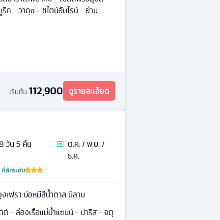
ูริค - วาดุซ - ชไตน์อัมไรน์ - ย่าน
112,900
ดูรายละเอียด
เริ่มต้น
8
วัน
5
คืน
ต.ค. / พ.ย. /
ธ.ค.
ที่พักระดับ
มหาวิหารนอเทรอดาม จุงเฟรา บ่อหมีสีน้ำตาล มิลาน
์ - ล่องเรือแม่น้ำแซนน์ - ปารีส - จตุ