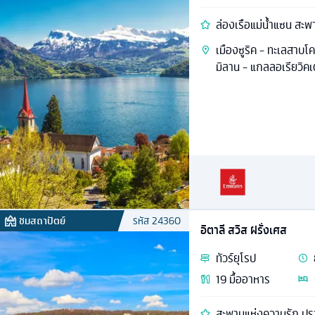
ล่องเรือแม่น้ำแซน สะพ
เมืองซูริค - ทะเลสาบโค
มิลาน - แกลลอเรียวิคเ
ชมสถาปัตย์
รหัส
24360
อิตาลี สวิส ฝรั่งเศส
ทัวร์
ยุโรป
19
มื้ออาหาร
สะพานแห่งความรัก ปร