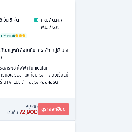
8
วัน
5
คืน
ก.ย. / ต.ค. /
พ.ย. / ธ.ค.
ที่พักระดับ
ธภัณฑ์ลูฟท์ สิงโตหินแกะสลัก หมู่บ้านเลา
%)
 รถกระเช้าไฟฟ้า funicular
รนอเตรอดามแห่งปารีส - ล่องเรือแม่
รี่ ลาฟาแยตต์ - จัตุรัสคองคอร์ด
79,900
ดูรายละเอียด
72,900
เริ่มต้น