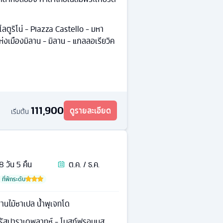
์โลตูริโน่ - Piazza Castello - มหา
ห่งเมืองมิลาน - มิลาน - แกลลอเรียวิค
111,900
ดูรายละเอียด
เริ่มต้น
8
วัน
5
คืน
ต.ค. / ธ.ค.
ที่พักระดับ
านไม้ซาเปล น้ำพุเจทโด
ัตุรัสปาราเดพลาทซ์ - โบสถ์ฟรอมุนส